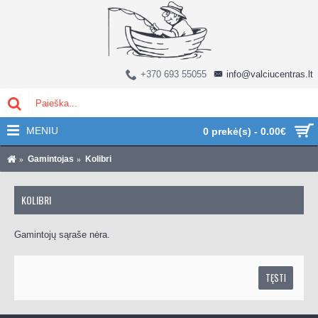
+370 693 55055
info@valciucentras.lt
MENIU
0 prekė(s) - 0.00€
Gamintojas
Kolibri
KOLIBRI
Gamintojų sąraše nėra.
TĘSTI