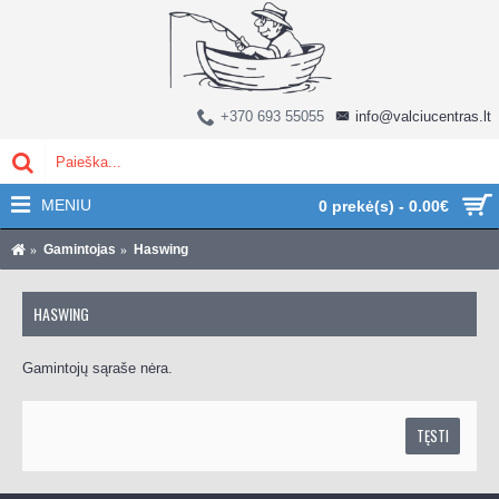
+370 693 55055
info@valciucentras.lt
MENIU
0 prekė(s) - 0.00€
Gamintojas
Haswing
HASWING
Gamintojų sąraše nėra.
TĘSTI