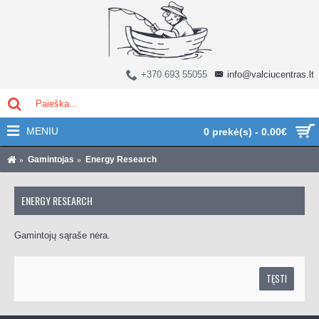
+370 693 55055
info@valciucentras.lt
MENIU
0 prekė(s) - 0.00€
Gamintojas
Energy Research
ENERGY RESEARCH
Gamintojų sąraše nėra.
TĘSTI