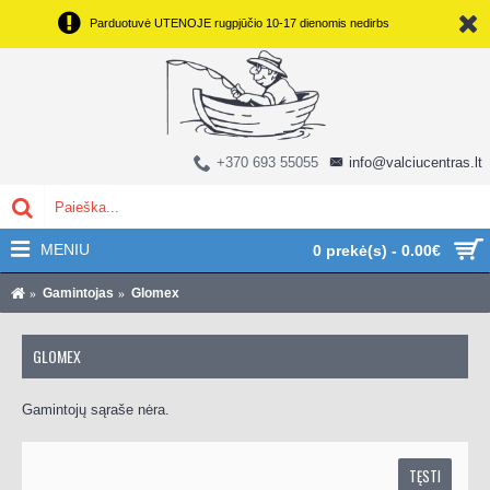
Parduotuvė UTENOJE rugpjūčio 10-17 dienomis nedirbs
+370 693 55055
info@valciucentras.lt
MENIU
0 prekė(s) - 0.00€
Gamintojas
Glomex
GLOMEX
Gamintojų sąraše nėra.
TĘSTI