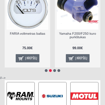
FARIA voltmetras baltas
Yamaha F200/F250 kuro
purkštukas
75.00€
99.00€
Į KREPŠELĮ
Į KREPŠELĮ
//-->