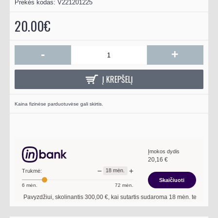
Prekės kodas:
V221201225
20.00€
-
+
Į KREPŠELĮ
Kaina fizinėse parduotuvėse gali skirtis.
Įmokos dydis
20,16
€
−
+
18
mėn.
Trukmė:
Skaičiuoti
6
mėn.
72
mėn.
Pavyzdžiui, skolinantis
300,00
€, kai sutartis sudaroma
18
mėn. terminui, met