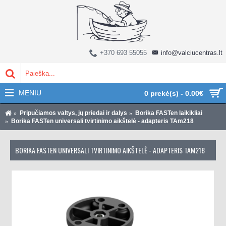
+370 693 55055
info@valciucentras.lt
MENIU
0 prekė(s) - 0.00€
Pripučiamos valtys, jų priedai ir dalys
Borika FASTen laikikliai
Borika FASTen universali tvirtinimo aikštelė - adapteris TAm218
BORIKA FASTEN UNIVERSALI TVIRTINIMO AIKŠTELĖ - ADAPTERIS TAM218