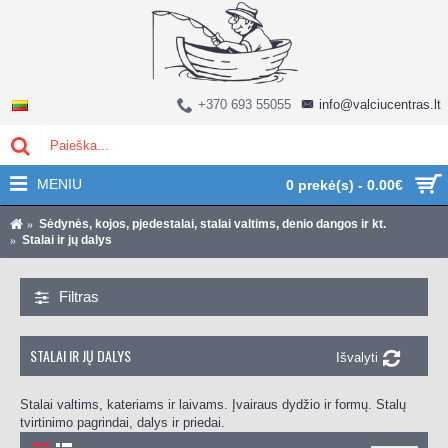
+370 693 55055
info@valciucentras.lt
MENIU
0 prekė(s) - 0.00€
Sėdynės, kojos, pjedestalai, stalai valtims, denio dangos ir kt.
Stalai ir jų dalys
Filtras
STALAI IR JŲ DALYS
Išvalyti
Stalai valtims, kateriams ir laivams. Įvairaus dydžio ir formų. Stalų
tvirtinimo pagrindai, dalys ir priedai.