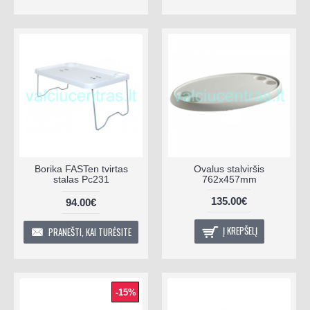
Borika FASTen tvirtas
Ovalus stalviršis
stalas Pc231
762x457mm
135.00€
94.00€
Į KREPŠELĮ
PRANEŠTI, KAI TURĖSITE
-15%