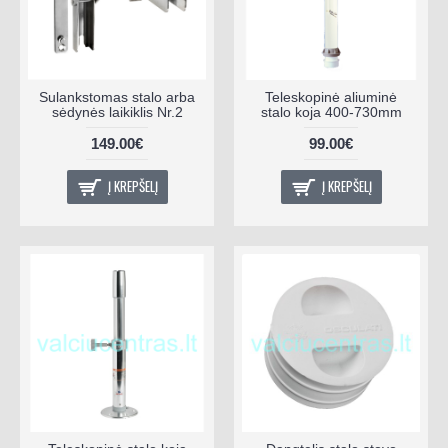
Sulankstomas stalo arba
Teleskopinė aliuminė
sėdynės laikiklis Nr.2
stalo koja 400-730mm
149.00€
99.00€
Į KREPŠELĮ
Į KREPŠELĮ