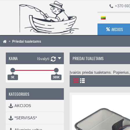
+370 69
AKCIJOS
Priedai tualetams
KAINA
PRIEDAI TUALETAMS
Išvalyti
Įvairūs priedai tualetams. Popierius, 
9€
389€
KATEGORIJOS
AKCIJOS
*SERVISAS*