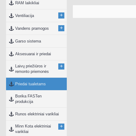
RAM laikikliai
+
Ventiliacija
+
Vandens pramogos
Garso sistema
Aksesuarai ir priedai
+
Laivų priežiūros ir
remonto priemonės
Priedai tualetams
Borika FASTen
produkcija
Runos elektriniai varikliai
+
Minn Kota elektriniai
varikliai