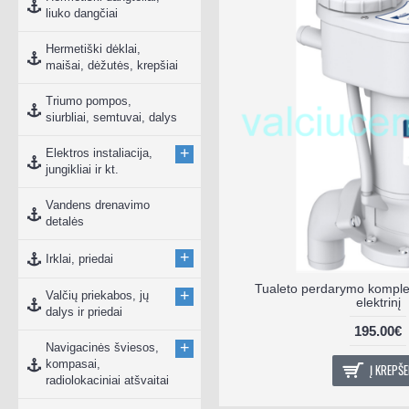
liuko dangčiai
Hermetiški dėklai,
maišai, dėžutės, krepšiai
Triumo pompos,
siurbliai, semtuvai, dalys
+
Elektros instaliacija,
jungikliai ir kt.
Vandens drenavimo
detalės
+
Irklai, priedai
Tualeto perdarymo komplekt
+
Valčių priekabos, jų
elektrinį
dalys ir priedai
195.00€
+
Navigacinės šviesos,
kompasai,
Į KREPŠE
radiolokaciniai atšvaitai