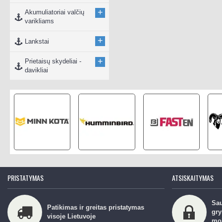
+
Akumuliatoriai valčių
varikliams
+
Lankstai
+
Prietaisų skydeliai -
davikliai
PRISTATYMAS
ATSISKAITYMAS
Sau
Patikimas ir greitas pristatymas
gry
visoje Lietuvoje
mo