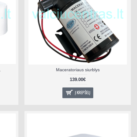
.
Maceratoriaus siurblys
139.00€
Į KREPŠELĮ