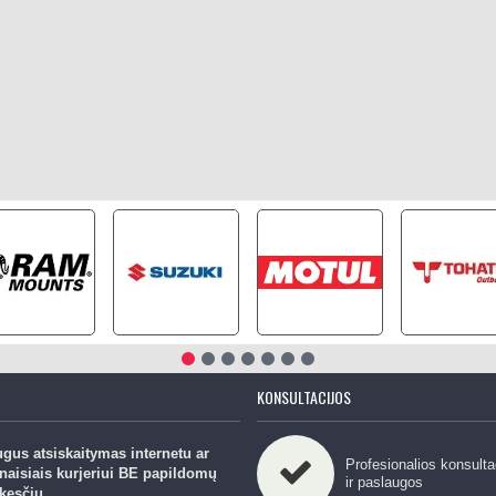
KONSULTACIJOS
gus atsiskaitymas internetu ar
Profesionalios konsulta
naisiais kurjeriui BE papildomų
ir paslaugos
kesčių