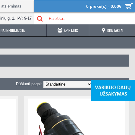
r atsiėmimas
0 prekė(s) - 0.00€
inių g. 1, I-V: 9-17
GA INFORMACIJA
APIE MUS
KONTAKTAI
Rūšiuoti pagal:
Rodyti: