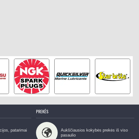
PREKĖS
cijos, patarimai
Aukščiausios kokybės prekės iš viso
pasaulio