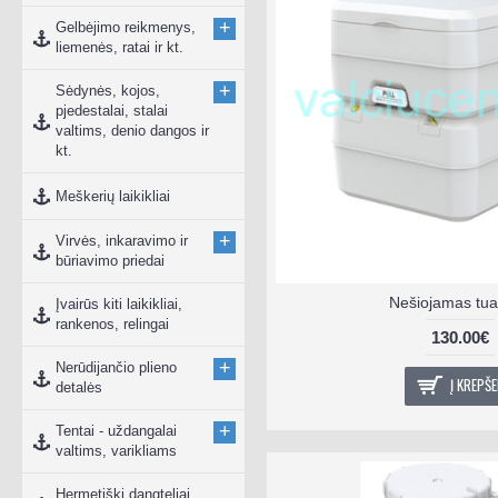
+
Gelbėjimo reikmenys,
liemenės, ratai ir kt.
+
Sėdynės, kojos,
pjedestalai, stalai
valtims, denio dangos ir
kt.
Meškerių laikikliai
+
Virvės, inkaravimo ir
būriavimo priedai
Nešiojamas tua
Įvairūs kiti laikikliai,
rankenos, relingai
130.00€
+
Nerūdijančio plieno
Į KREPŠE
detalės
+
Tentai - uždangalai
valtims, varikliams
Hermetiški dangteliai,