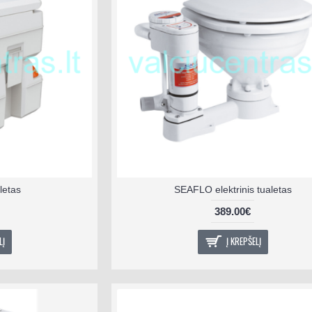
letas
SEAFLO elektrinis tualetas
389.00€
LĮ
Į KREPŠELĮ