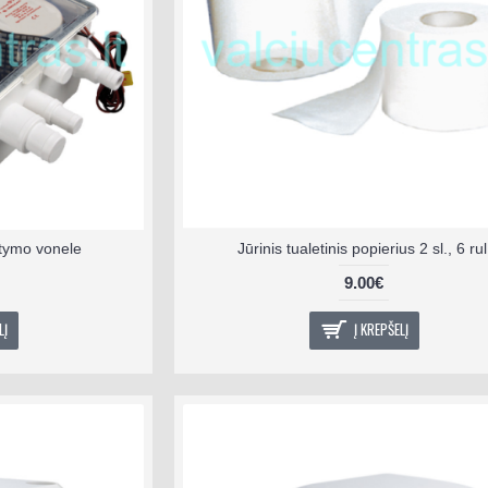
tymo vonele
Jūrinis tualetinis popierius 2 sl., 6 rul
9.00€
LĮ
Į KREPŠELĮ