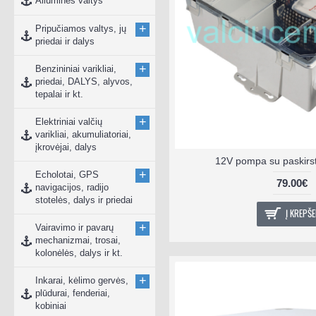
Aliuminės valtys
+
Pripučiamos valtys, jų
priedai ir dalys
+
Benzininiai varikliai,
priedai, DALYS, alyvos,
tepalai ir kt.
+
Elektriniai valčių
varikliai, akumuliatoriai,
įkrovėjai, dalys
12V pompa su paskirs
+
Echolotai, GPS
79.00€
navigacijos, radijo
stotelės, dalys ir priedai
Į KREPŠE
+
Vairavimo ir pavarų
mechanizmai, trosai,
kolonėlės, dalys ir kt.
+
Inkarai, kėlimo gervės,
plūdurai, fenderiai,
kobiniai