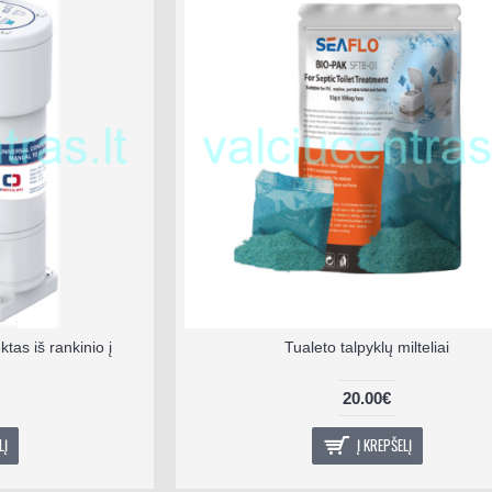
as iš rankinio į
Tualeto talpyklų milteliai
20.00€
LĮ
Į KREPŠELĮ