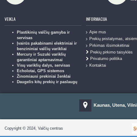
VEIKLA
INFORMACIJA
Apie mus
Plastikinių valčių gamyba ir
servisas
Prekių pristatymas, atsiė
Įvairūs pakabinami elektriniai ir
Pirkimas išsimokėtinai
benzininiai valčių varikliai
Prekių pirkimo taisyklės
Mercury ir Suzuki variklių
Privatumo politika
garantiniai aptarnavimai
Kontaktai
Visų variklių dalys, servisas
Echolotai, GPS sistemos
Žinomiausi prekiniai ženklai
Daugelis kitų prekių ir paslaugų
Kaunas, Utena, Vilni
Copyright © 2024, Valčių centras