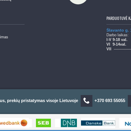
PARDUOTUVĖ K
Šlavanto g.
Darbo laikas:
mimas
l-V 9-18 val.
Vl
9-14val.
Vll
--------------
us, prekių pristatymas visoje Lietuvoje
+370 693 55055