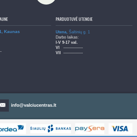
AUNE
PARDUOTUVĖ UTENOJE
 1, Kaunas
Utena,
Šaltinių g. 1
Darbo laikas:
l-V
9-17 val.
Vl
----------------
--
Vll
----------------
info@valciucentras.lt