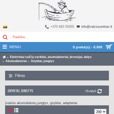
+370 693 55055
info@valciucentras.lt
MENIU
0 prekė(s) - 0.00€
Elektriniai valčių varikliai, akumuliatoriai, įkrovėjai, dalys
Akumuliatoriai
Gnybtai, jungtys
Filtras
GNYBTAI, JUNGTYS
Išvalyti
Įvairios akumuliatorių jungtys, gnybtai, adapteriai.