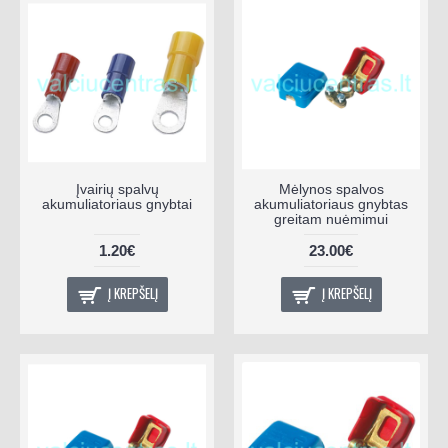
Įvairių spalvų
Mėlynos spalvos
akumuliatoriaus gnybtai
akumuliatoriaus gnybtas
greitam nuėmimui
1.20€
23.00€
Į KREPŠELĮ
Į KREPŠELĮ