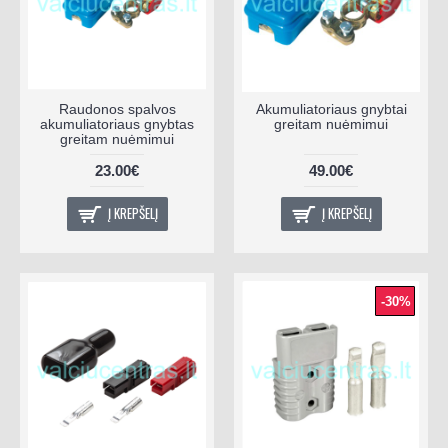
Raudonos spalvos
Akumuliatoriaus gnybtai
akumuliatoriaus gnybtas
greitam nuėmimui
greitam nuėmimui
23.00€
49.00€
Į KREPŠELĮ
Į KREPŠELĮ
-30%