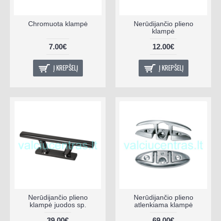
Chromuota klampė
Nerūdijančio plieno
klampė
7.00€
12.00€
Į KREPŠELĮ
Į KREPŠELĮ
Nerūdijančio plieno
Nerūdijančio plieno
klampė juodos sp.
atlenkiama klampė
39.00€
69.00€