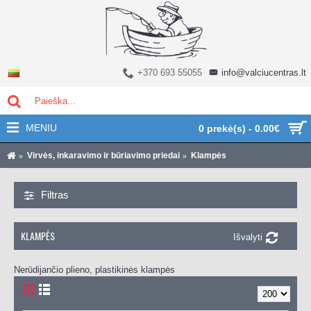
+370 693 55055
info@valciucentras.lt
MENIU
0 prekė(s) - 0.00€
Virvės, inkaravimo ir būriavimo priedai
Klampės
Filtras
KLAMPĖS
Išvalyti
Nerūdijančio plieno, plastikinės klampės