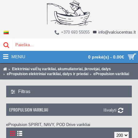
+370 693 55055
info@valciucentras.lt
MENIU
0 prekė(s) - 0.00€
Elektriniai valčių varikliai, akumuliatoriai, įkrovėjai, dalys
ePropulsion elektriniai varikliai, dalys ir priedai
ePropulsion varikliai
Filtras
EPROPULSION VARIKLIAI
Išvalyti
ePropulsion SPIRIT, NAVY, POD Drive varikliai