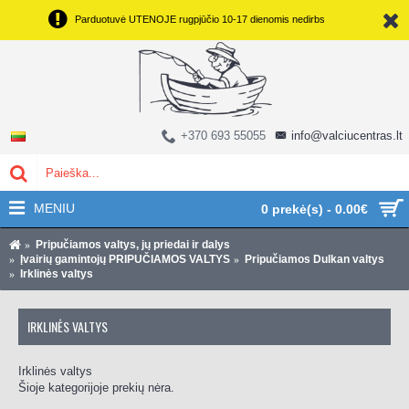
Parduotuvė UTENOJE rugpjūčio 10-17 dienomis nedirbs
+370 693 55055
info@valciucentras.lt
MENIU
0 prekė(s) - 0.00€
Pripučiamos valtys, jų priedai ir dalys
Įvairių gamintojų PRIPUČIAMOS VALTYS
Pripučiamos Dulkan valtys
Irklinės valtys
IRKLINĖS VALTYS
Irklinės valtys
Šioje kategorijoje prekių nėra.