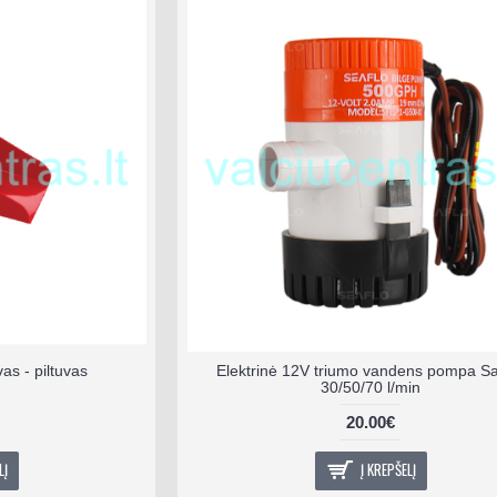
as - piltuvas
Elektrinė 12V triumo vandens pompa Sa
30/50/70 l/min
20.00€
LĮ
Į KREPŠELĮ