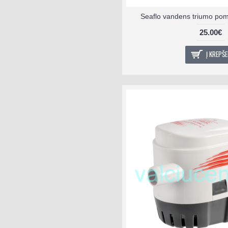
Seaflo vandens triumo p
25.00€
Į KREPŠE