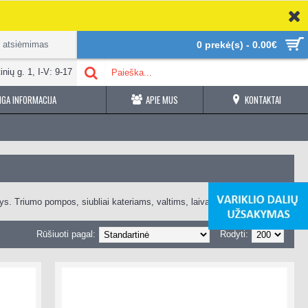
r atsiėmimas
0 prekė(s) - 0.00€
inių g. 1, I-V: 9-17
GA INFORMACIJA
APIE MUS
KONTAKTAI
ys. Triumo pompos, siubliai kateriams, valtims, laivams įvairaus
Rūšiuoti pagal:
Rodyti: