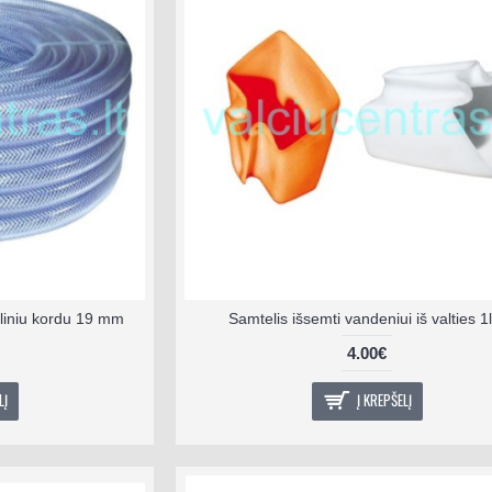
liniu kordu 19 mm
Samtelis išsemti vandeniui iš valties 1l
4.00€
LĮ
Į KREPŠELĮ