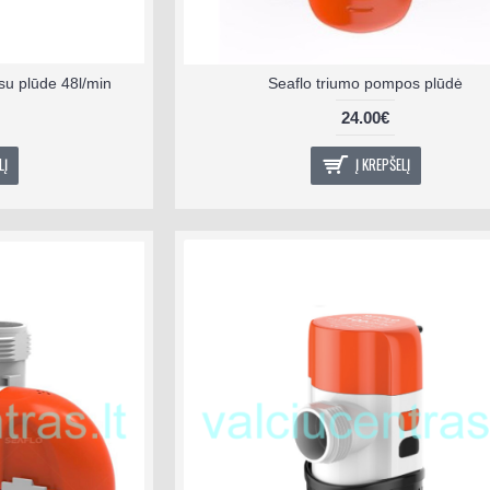
u plūde 48l/min
Seaflo triumo pompos plūdė
24.00€
LĮ
Į KREPŠELĮ