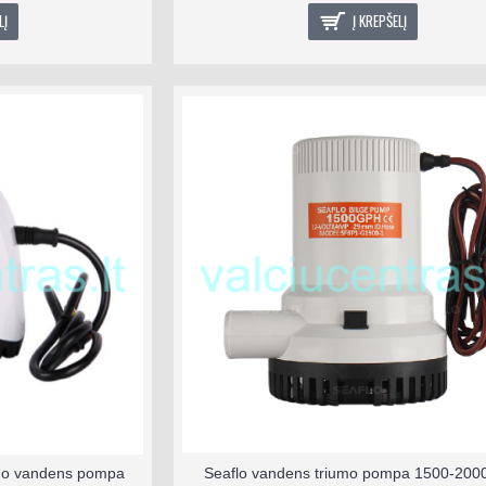
LĮ
Į KREPŠELĮ
umo vandens pompa
Seaflo vandens triumo pompa 1500-20