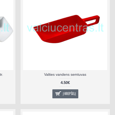
tr.
Valties vandens semtuvas
4.50€
Į KREPŠELĮ