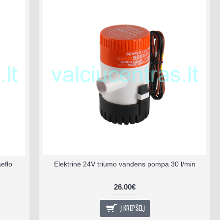
eflo
Elektrinė 24V triumo vandens pompa 30 l/min
26.00€
Į KREPŠELĮ