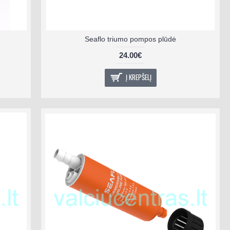
Seaflo triumo pompos plūdė
24.00€
Į KREPŠELĮ