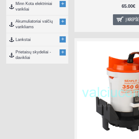
+
Minn Kota elektriniai
65.00€
varikliai
Į KREPŠE
+
Akumuliatoriai valčių
varikliams
+
Lankstai
+
Prietaisų skydeliai -
davikliai