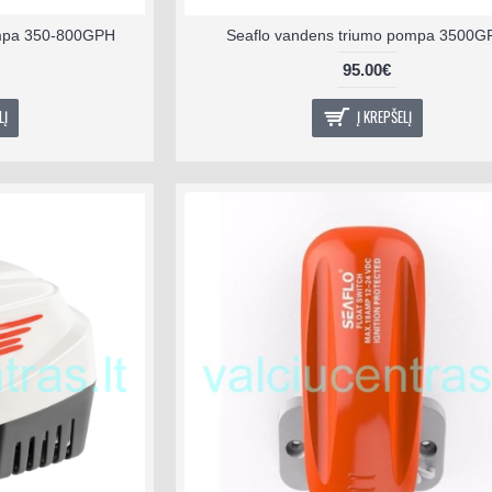
ompa 350-800GPH
Seaflo vandens triumo pompa 3500G
95.00€
LĮ
Į KREPŠELĮ