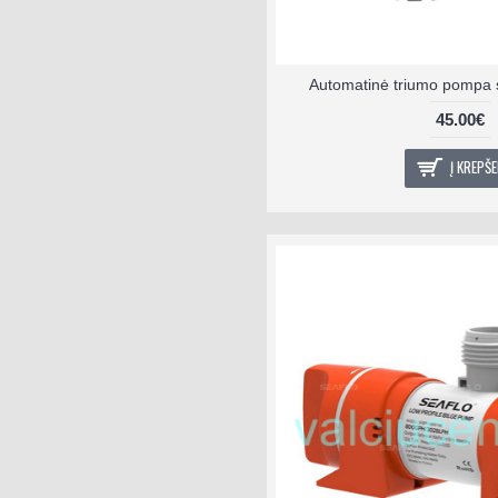
Automatinė triumo pompa s
45.00€
Į KREPŠE