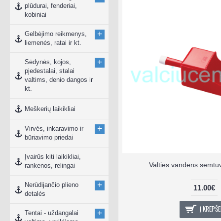
plūdurai, fenderiai,
kobiniai
+
Gelbėjimo reikmenys,
liemenės, ratai ir kt.
+
Sėdynės, kojos,
pjedestalai, stalai
valtims, denio dangos ir
kt.
Meškerių laikikliai
+
Virvės, inkaravimo ir
būriavimo priedai
Įvairūs kiti laikikliai,
Valties vandens semtuv
rankenos, relingai
+
Nerūdijančio plieno
11.00€
detalės
Į KREPŠE
+
Tentai - uždangalai