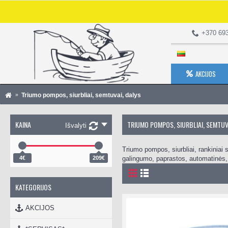
+370 69
AKCIJOS
Triumo pompos, siurbliai, semtuvai, dalys
KAINA
TRIUMO POMPOS, SIURBLIAI, SEMTUV
Išvalyti
Triumo pompos, siurbliai, rankiniai
4€
209€
galingumo, paprastos, automatinės, 
KATEGORIJOS
AKCIJOS