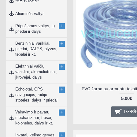
*SERVISAS*
Aliuminės valtys
+
Pripučiamos valtys, jų
priedai ir dalys
+
Benzininiai varikliai,
priedai, DALYS, alyvos,
tepalai ir kt.
+
Elektriniai valčių
varikliai, akumuliatoriai,
įkrovėjai, dalys
+
PVC žarna su armuotu teksti
Echolotai, GPS
navigacijos, radijo
5.00€
stotelės, dalys ir priedai
Į KREPŠE
+
Vairavimo ir pavarų
mechanizmai, trosai,
kolonėlės, dalys ir kt.
+
Inkarai, kėlimo gervės,