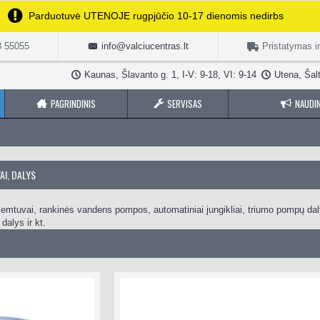
Parduotuvė UTENOJE rugpjūčio 10-17 dienomis nedirbs
3 55055
info@valciucentras.lt
Pristatymas i
Kaunas, Šlavanto g. 1, I-V: 9-18, VI: 9-14
Utena, Šalt
PAGRINDINIS
SERVISAS
NAUDIN
AI, DALYS
 semtuvai, rankinės vandens pompos, automatiniai jungikliai, triumo pompų dal
dalys ir kt.