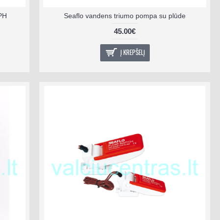
PH
Seaflo vandens triumo pompa su plūde
45.00€
Į KREPŠELĮ