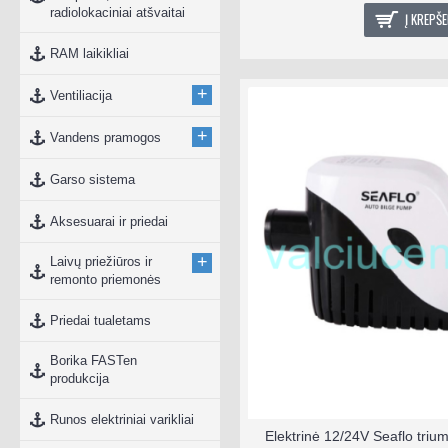
radiolokaciniai atšvaitai
Į KREPŠE
RAM laikikliai
+
Ventiliacija
+
Vandens pramogos
Garso sistema
Aksesuarai ir priedai
+
Laivų priežiūros ir
remonto priemonės
Priedai tualetams
Borika FASTen
produkcija
Runos elektriniai varikliai
Elektrinė 12/24V Seaflo tri