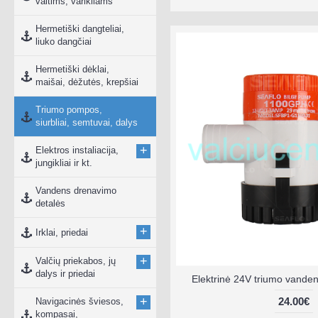
valtims, varikliams
Hermetiški dangteliai,
liuko dangčiai
Hermetiški dėklai,
maišai, dėžutės, krepšiai
Triumo pompos,
siurbliai, semtuvai, dalys
+
Elektros instaliacija,
jungikliai ir kt.
Vandens drenavimo
detalės
+
Irklai, priedai
+
Valčių priekabos, jų
dalys ir priedai
Elektrinė 24V triumo vande
+
24.00€
Navigacinės šviesos,
kompasai,