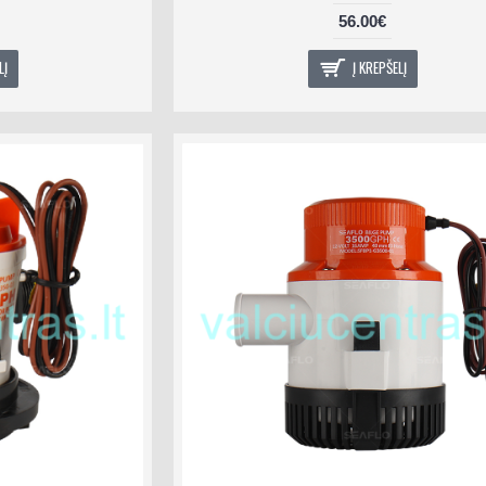
56.00€
LĮ
Į KREPŠELĮ