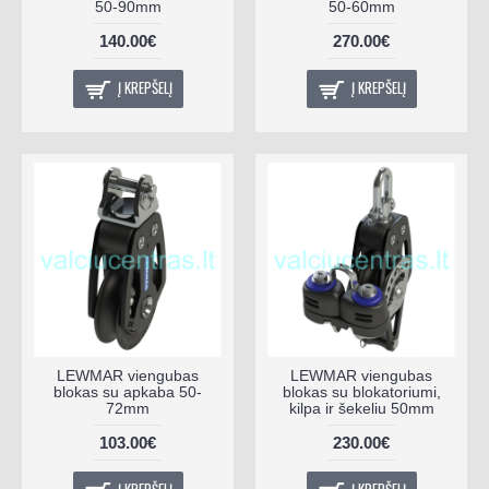
50-90mm
50-60mm
140.00€
270.00€
Į KREPŠELĮ
Į KREPŠELĮ
LEWMAR viengubas
LEWMAR viengubas
blokas su apkaba 50-
blokas su blokatoriumi,
72mm
kilpa ir šekeliu 50mm
103.00€
230.00€
Į KREPŠELĮ
Į KREPŠELĮ