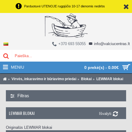
Parduotuvė UTENOJE rugpjūčio 10-17 dienomis nedirbs
+370 693 55055
info@valciucentras.lt
MENIU
0 prekė(s) - 0.00€
Virvės, inkaravimo ir būriavimo priedai
Blokai
LEWMAR blokai
Filtras
LEWMAR BLOKAI
Išvalyti
Originalūs LEWMAR blokai