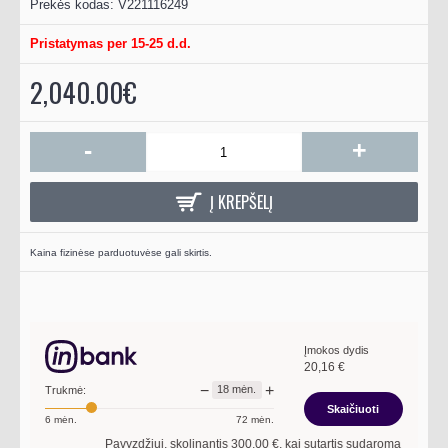
Prekės kodas:
V221116249
Pristatymas per 15-25 d.d.
2,040.00€
-
+
Į KREPŠELĮ
Kaina fizinėse parduotuvėse gali skirtis.
Įmokos dydis
20,16
€
−
+
18
mėn.
Trukmė:
Skaičiuoti
6
mėn.
72
mėn.
Pavyzdžiui, skolinantis
300,00
€, kai sutartis sudaroma
18
mėn. ter