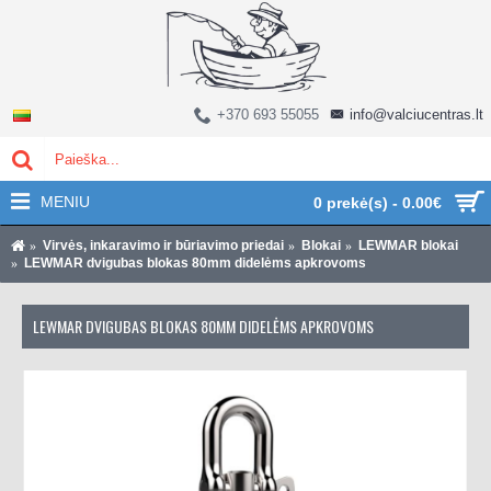
+370 693 55055
info@valciucentras.lt
MENIU
0 prekė(s) - 0.00€
Virvės, inkaravimo ir būriavimo priedai
Blokai
LEWMAR blokai
LEWMAR dvigubas blokas 80mm didelėms apkrovoms
LEWMAR DVIGUBAS BLOKAS 80MM DIDELĖMS APKROVOMS