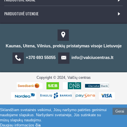
PARDUOTUVĖ UTENOJE
Kaunas, Utena, Vilnius, prekių pristatymas visoje Lietuvoje
+370 693 55055
info@valciucentras.lt
Copyright © 2024, Valčių centras
Sklandžiam svetainės veikimui, Jūsų naršymo patirties gerinimui
Gerai
naudojame slapukus. Naršydami svetainėje, Jūs sutinkate su
mūsų slapukų naudojimu.
Daugiau informacijos
čia