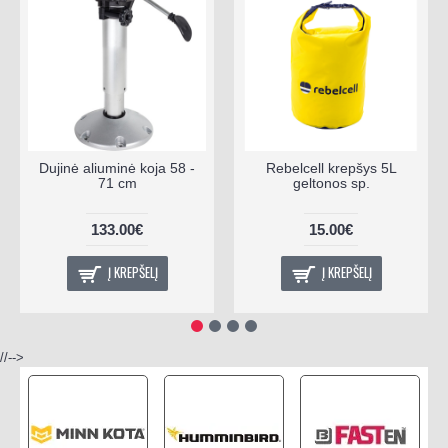
Dujinė aliuminė koja 58 -
Rebelcell krepšys 5L
71 cm
geltonos sp.
133.00€
15.00€
Į KREPŠELĮ
Į KREPŠELĮ
//-->