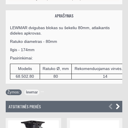
APRAŠYMAS
LEWMAR dvigubas
blokas su šekeliu 80mm, atlaikantis
dideles apkrovas.
Ratuko diametras - 80mm
Ilgis - 174mm
Pasirinkimai:
Modelis
Ratuko Ø, mm
Rekomenduojamas virvės. Ø
68.502.80
80
14
Žymos:
lewmar
ATSITIKTINĖS PREKĖS