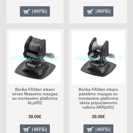
Į KREPŠELĮ
Į KREPŠELĮ
Borika FASten inkaro
Borika FASten inkaro
virvės fiksavimo mazgas
pakėlimo mazgas su
su montavimo platforma
montavimo platforma
ALp002
skirta pripučiamoms
valtims ARRp002
39.00€
39.00€
Į KREPŠELĮ
Į KREPŠELĮ