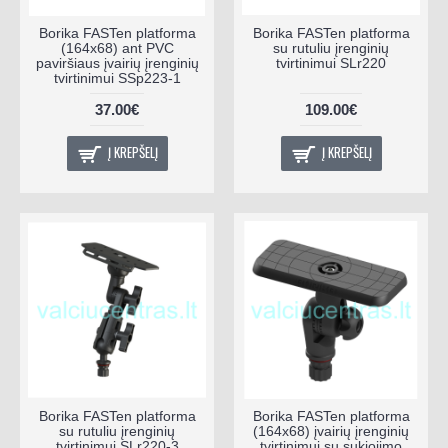
Borika FASTen platforma
Borika FASTen platforma
(164x68) ant PVC
su rutuliu įrenginių
paviršiaus įvairių įrenginių
tvirtinimui SLr220
tvirtinimui SSp223-1
37.00€
109.00€
Į KREPŠELĮ
Į KREPŠELĮ
Borika FASTen platforma
Borika FASTen platforma
su rutuliu įrenginių
(164x68) įvairių įrenginių
tvirtinimui SLr220-3
tvirtinimui su sukiojimo