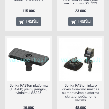
mechanizmu SST223
115.00€
23.00€
Į KREPŠELĮ
Į KREPŠELĮ
Borika FASTen platforma
Borika FASten inkaro
(164x68) įvairių įrenginių
virvės fiksavimo mazgas
tvirtinimui SS223
su montavimo platforma
skirta pripučiamoms
valtims
19.00€
48.00€