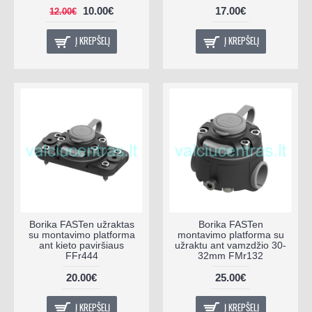
10.00€
17.00€
12.00€
Į KREPŠELĮ
Į KREPŠELĮ
Borika FASTen užraktas
Borika FASTen
su montavimo platforma
montavimo platforma su
ant kieto paviršiaus
užraktu ant vamzdžio 30-
FFr444
32mm FMr132
20.00€
25.00€
Į KREPŠELĮ
Į KREPŠELĮ