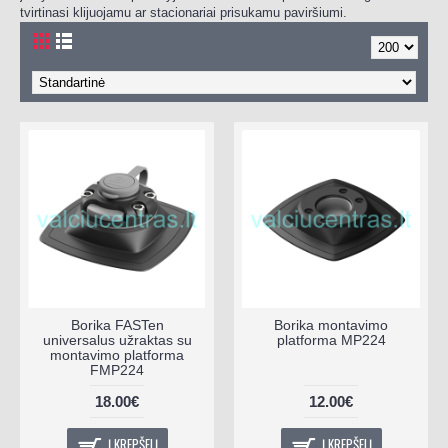
tvirtinasi klijuojamu ar stacionariai prisukamu paviršiumi.
Borika FASTen
Borika montavimo
universalus užraktas su
platforma MP224
montavimo platforma
FMP224
18.00€
12.00€
Į KREPŠELĮ
Į KREPŠELĮ