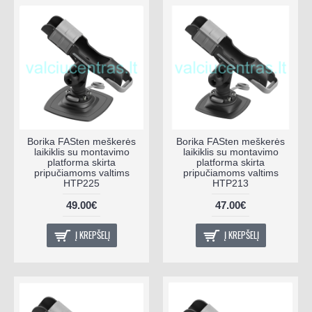
Borika FASten meškerės
Borika FASten meškerės
laikiklis su montavimo
laikiklis su montavimo
platforma skirta
platforma skirta
pripučiamoms valtims
pripučiamoms valtims
HTP225
HTP213
49.00€
47.00€
Į KREPŠELĮ
Į KREPŠELĮ