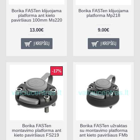
Borika FASTen klijuojama
Borika FASTen klijuojama
platforma ant kieto
platforma Mp218
paviršiaus 100mm Ms220
13.00€
9.00€
Į KREPŠELĮ
Į KREPŠELĮ
-17%
Borika FASTen
Borika FASTen užraktas
montavimo platforma ant
su montavimo platforma
kieto paviršiaus FS219
ant kieto paviršiaus FMb