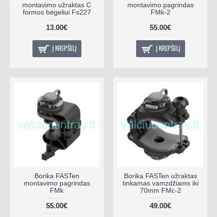
montavimo užraktas C
montavimo pagrindas
formos bėgeliui Fs227
FMk-2
13.00€
55.00€
Į KREPŠELĮ
Į KREPŠELĮ
Borika FASTen
Borika FASTen užraktas
montavimo pagrindas
tinkamas vamzdžiams iki
FMk
70mm FMc-2
55.00€
49.00€