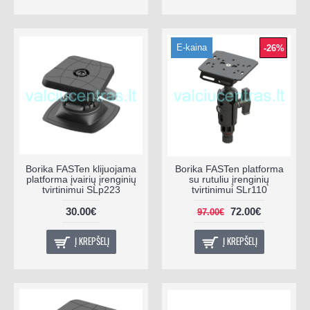
E-kaina
-26%
Borika FASTen klijuojama
Borika FASTen platforma
platforma įvairių įrenginių
su rutuliu įrenginių
tvirtinimui SLp223
tvirtinimui SLr110
30.00€
72.00€
97.00€
Į KREPŠELĮ
Į KREPŠELĮ