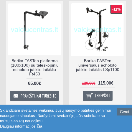
-11%
Borika FASTen platforma
Borika FASTen
(100x100) su teleskopiniu
universalus echoloto
echoloto jutiklio laikikliu
jutiklio laikiklis LSp1100
Ft450
115.00€
65.00€
129.00€
Į KREPŠELĮ
PRANEŠTI, KAI TURĖSITE
Sklandžiam svetainės veikimui, Jūsų naršymo patirties gerinimui
Gerai
naudojame slapukus. Naršydami svetainėje, Jūs sutinkate su
mūsų slapukų naudojimu.
Daugiau informacijos
čia