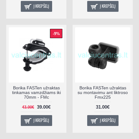
Į KREPŠELĮ
Į KREPŠELĮ
-9%
Borika FASTen užraktas
Borika FASTen užraktas
tinkamas vamzdžiams iki
su montavimu ant liktroso
70mm - FMc
Fmx225
39.00€
31.00€
43.00€
Į KREPŠELĮ
Į KREPŠELĮ