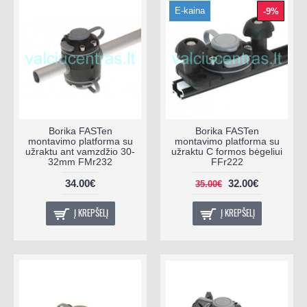
E-kaina
-9%
Borika FASTen
Borika FASTen
montavimo platforma su
montavimo platforma su
užraktu ant vamzdžio 30-
užraktu C formos bėgeliui
32mm FMr232
FFr222
34.00€
32.00€
35.00€
Į KREPŠELĮ
Į KREPŠELĮ