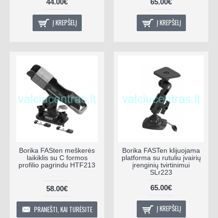
44.00€
65.00€
Į KREPŠELĮ
Į KREPŠELĮ
Borika FASten meškerės
Borika FASTen klijuojama
laikiklis su C formos
platforma su rutuliu įvairių
profilio pagrindu HTF213
įrenginių tvirtinimui
SLr223
65.00€
58.00€
Į KREPŠELĮ
PRANEŠTI, KAI TURĖSITE