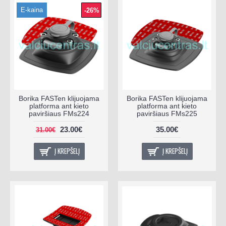
E-kaina
-26%
Borika FASTen klijuojama
Borika FASTen klijuojama
platforma ant kieto
platforma ant kieto
paviršiaus FMs224
paviršiaus FMs225
23.00€
35.00€
31.00€
Į KREPŠELĮ
Į KREPŠELĮ