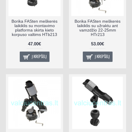
Borika FASten meškerės
Borika FASten meškerės
laikiklis su montavimo
laikiklis su užraktu ant
platforma skirta kieto
vamzdžio 22-25mm
korpuso valtims HTb213
HTr213
47.00€
53.00€
Į KREPŠELĮ
Į KREPŠELĮ