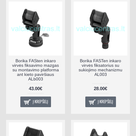
Borika FASten inkaro
Borika FASTen inkaro
virvės fiksavimo mazgas
virvės fiksatorius su
su montavimo platforma
sukiojimo mechanizmu
ant kieto paviršiaus
AL003
ALb003
43.00€
28.00€
Į KREPŠELĮ
Į KREPŠELĮ