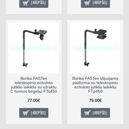
Į KREPŠELĮ
Į KREPŠELĮ
Borika FASTen
Borika FASTen klijuojama
teleskopinis echoloto
platforma su teleskopiniu
jutiklio laikiklis su užraktu
echoloto jutiklio laikikliu
C formos bėgeliui FTs450
FTp450
77.00€
79.00€
Į KREPŠELĮ
Į KREPŠELĮ