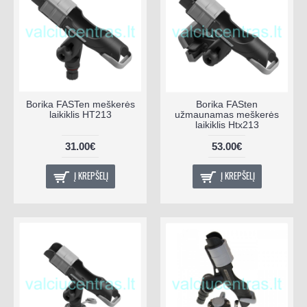
Borika FASTen meškerės
Borika FASten
laikiklis HT213
užmaunamas meškerės
laikiklis Htx213
31.00€
53.00€
Į KREPŠELĮ
Į KREPŠELĮ