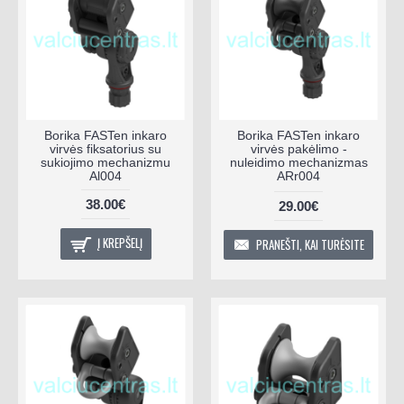
Borika FASTen inkaro
Borika FASTen inkaro
virvės fiksatorius su
virvės pakėlimo -
sukiojimo mechanizmu
nuleidimo mechanizmas
Al004
ARr004
38.00€
29.00€
Į KREPŠELĮ
PRANEŠTI, KAI TURĖSITE