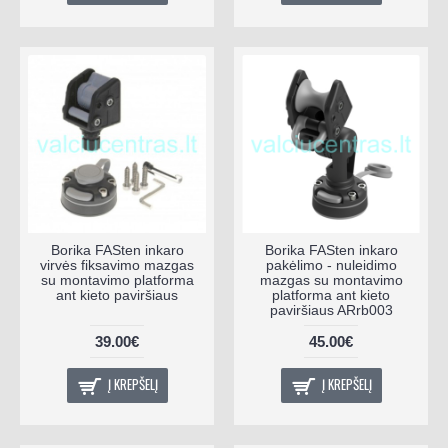
Borika FASten inkaro
Borika FASten inkaro
virvės fiksavimo mazgas
pakėlimo - nuleidimo
su montavimo platforma
mazgas su montavimo
ant kieto paviršiaus
platforma ant kieto
paviršiaus ARrb003
39.00€
45.00€
Į KREPŠELĮ
Į KREPŠELĮ