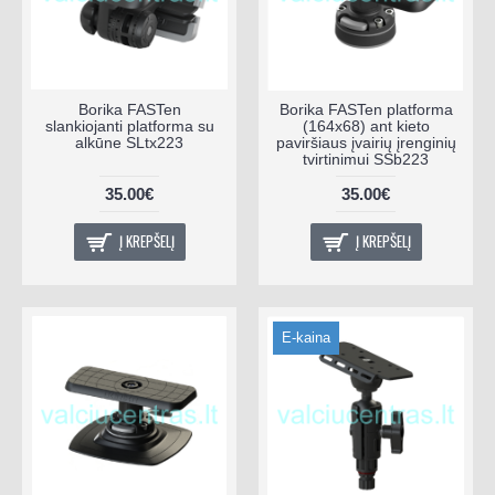
Borika FASTen
Borika FASTen platforma
slankiojanti platforma su
(164x68) ant kieto
alkūne SLtx223
paviršiaus įvairių įrenginių
tvirtinimui SSb223
35.00€
35.00€
Į KREPŠELĮ
Į KREPŠELĮ
E-kaina