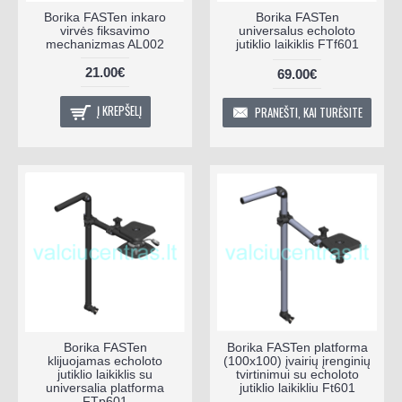
Borika FASTen inkaro
Borika FASTen
virvės fiksavimo
universalus echoloto
mechanizmas AL002
jutiklio laikiklis FTf601
21.00€
69.00€
Į KREPŠELĮ
PRANEŠTI, KAI TURĖSITE
Borika FASTen
Borika FASTen platforma
klijuojamas echoloto
(100x100) įvairių įrenginių
jutiklio laikiklis su
tvirtinimui su echoloto
universalia platforma
jutiklio laikikliu Ft601
FTp601