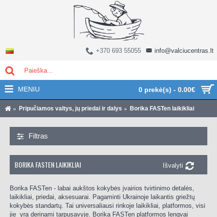
+370 693 55055
info@valciucentras.lt
MENIU
0 prekė(s) - 0.00€
Pripučiamos valtys, jų priedai ir dalys
Borika FASTen laikikliai
Filtras
BORIKA FASTEN LAIKIKLIAI
Išvalyti
Borika FASTen - labai aukštos kokybės įvairios tvirtinimo detalės,
laikikliai, priedai, aksesuarai. Pagaminti Ukrainoje laikantis griežtų
kokybės standartų. Tai universaliausi rinkoje laikikliai, platformos, visi
jie yra derinami tarpusavyje. Borika FASTen platformos lengvai