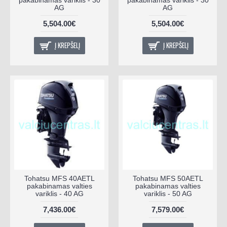
AG
AG
5,504.00€
5,504.00€
Į KREPŠELĮ
Į KREPŠELĮ
Tohatsu MFS 40AETL
Tohatsu MFS 50AETL
pakabinamas valties
pakabinamas valties
variklis - 40 AG
variklis - 50 AG
7,436.00€
7,579.00€