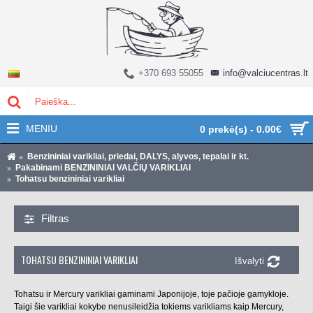
+370 693 55055
info@valciucentras.lt
MENIU
0 prekė(s) - 0.00€
Benzininiai varikliai, priedai, DALYS, alyvos, tepalai ir kt.
Pakabinami BENZININIAI VALČIŲ VARIKLIAI
Tohatsu benzininiai varikliai
Filtras
TOHATSU BENZININIAI VARIKLIAI
Išvalyti
Tohatsu ir Mercury varikliai gaminami Japonijoje, toje pačioje gamykloje.
Taigi šie varikliai kokybe nenusileidžia tokiems varikliams kaip Mercury,