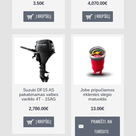
3.50€
4,070.00€
Į KREPŠELĮ
Į KREPŠELĮ
Suzuki DF15 AS
Jobe pripučiamos
pakabinamas valties
irklentės slėgio
variklis 4T - 15AG
matuoklis
2,780.00€
13.00€
Į KREPŠELĮ
PRANEŠTI, KAI
TURĖSITE