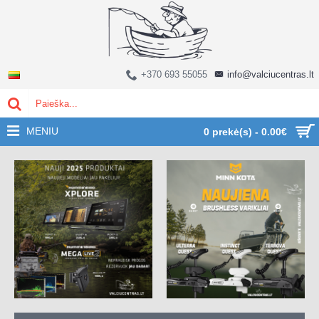
+370 693 55055
info@valciucentras.lt
MENIU
0 prekė(s) - 0.00€