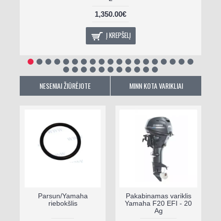
1,350.00€
Į KREPŠELĮ
NESENIAI ŽIŪRĖJOTE
MINN KOTA VARIKLIAI
Parsun/Yamaha
Pakabinamas variklis
riebokšlis
Yamaha F20 EFI - 20
Ag