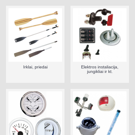
Irklai, priedai
Elektros instaliacija,
jungikliai ir kt.