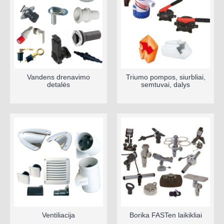
Vandens drenavimo
Triumo pompos, siurbliai,
detalės
semtuvai, dalys
Ventiliacija
Borika FASTen laikikliai