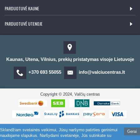
PARDUOTUVĖ KAUNE
PARDUOTUVĖ UTENOJE
Kaunas, Utena, Vilnius, prekių pristatymas visoje Lietuvoje
+370 693 55055
info@valciucentras.lt
Copyright © 2024, Valčių centras
Sklandžiam svetainės veikimui, Jūsų naršymo patirties gerinimui
Gerai
naudojame slapukus. Naršydami svetainėje, Jūs sutinkate su