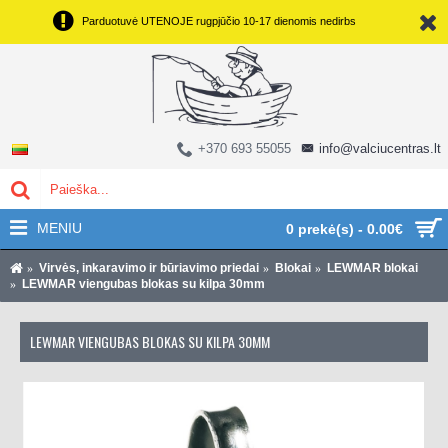
Parduotuvė UTENOJE rugpjūčio 10-17 dienomis nedirbs
+370 693 55055
info@valciucentras.lt
MENIU
0 prekė(s) - 0.00€
Virvės, inkaravimo ir būriavimo priedai
Blokai
LEWMAR blokai
LEWMAR viengubas blokas su kilpa 30mm
LEWMAR VIENGUBAS BLOKAS SU KILPA 30MM