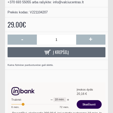
+370 693 55055 arba rašykite:
info@valciucentras.lt
Prekės kodas:
V221104207
29.00€
-
+
Į KREPŠELĮ
Kaina fizinėse parduotuvėse gali skirtis.
Įmokos dydis
20,16
€
−
+
18
mėn.
Trukmė:
Skaičiuoti
6
mėn.
72
mėn.