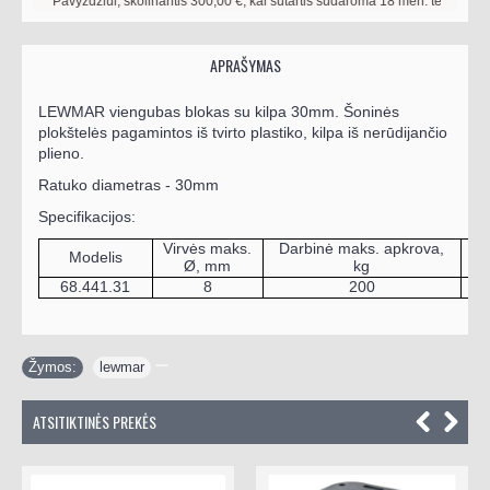
Pavyzdžiui, skolinantis
300,00
€, kai sutartis sudaroma
18
mėn. terminui, met
APRAŠYMAS
LEWMAR viengubas
blokas su kilpa 30mm
.
Šoninės
plokštelės pagamintos iš tvirto plastiko, kilpa iš nerūdijančio
plieno.
Ratuko diametras - 30mm
Specifikacijos:
Virvės maks.
Darbinė maks. apkrova,
Modelis
T
Ø, mm
kg
68.441.31
8
200
Žymos:
lewmar
ATSITIKTINĖS PREKĖS