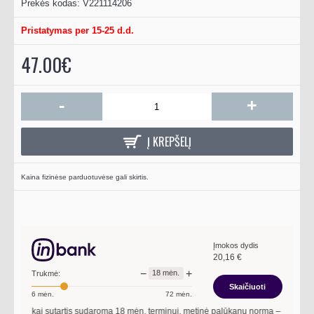
Prekės kodas:
V221114206
Pristatymas per 15-25 d.d.
47.00€
-
+
Į KREPŠELĮ
Kaina fizinėse parduotuvėse gali skirtis.
Įmokos dydis
20,16
€
−
+
18
mėn.
Trukmė:
Skaičiuoti
6
mėn.
72
mėn.
00
€, kai sutartis sudaroma
18
mėn. terminui, metinė palūkanų norma –
13,90
%
, s