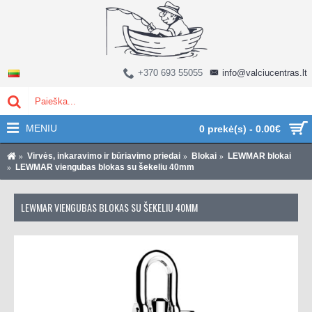
+370 693 55055
info@valciucentras.lt
MENIU
0 prekė(s) - 0.00€
Virvės, inkaravimo ir būriavimo priedai
Blokai
LEWMAR blokai
LEWMAR viengubas blokas su šekeliu 40mm
LEWMAR VIENGUBAS BLOKAS SU ŠEKELIU 40MM