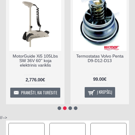
MotorGuide Xi5 105Lbs
Termostatas Volvo Penta
SW 36V 60'' koja
D9-D12-D13
elektrinis variklis
99.00€
2,776.00€
Į KREPŠELĮ
PRANEŠTI, KAI TURĖSITE
//-->