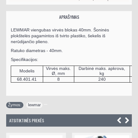
APRAŠYMAS
LEWMAR viengubas
virvės blokas 40mm.
Šoninės
plokštelės pagamintos iš tvirto plastiko, šekelis iš
nerūdijančio plieno.
Ratuko diametras - 40mm.
Specifikacijos:
Virvės maks.
Darbinė maks. apkrova,
Modelis
T
Ø, mm
kg
68.401.41
8
240
Žymos:
lewmar
ATSITIKTINĖS PREKĖS