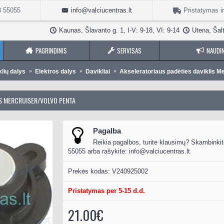
3 55055
info@valciucentras.lt
Pristatymas i
Kaunas, Šlavanto g. 1, I-V: 9-18, VI: 9-14
Utena, Šalt
PAGRINDINIS
SERVISAS
NAUDIN
klių dalys
Elektros dalys
Davikliai
Akseleratoriaus padėties daviklis M
IS MERCRUISER/VOLVO PENTA
Pagalba
Reikia pagalbos, turite klausimų? Skambinkit
55055 arba rašykite:
info@valciucentras.lt
Prekės kodas:
V240925002
Pristatymas per 5-15 d.d.
21.00€