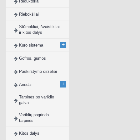
Reduktoriai
Riebokšliai
Stūmokliai, švaistikliai
ir kitos dalys
+
Kuro sistema
Gofros, gumos
Paskirstymo dirželiai
+
Anodai
Tarpinės po variklio
galva
Variklių pagrindo
tarpinės
Kitos dalys