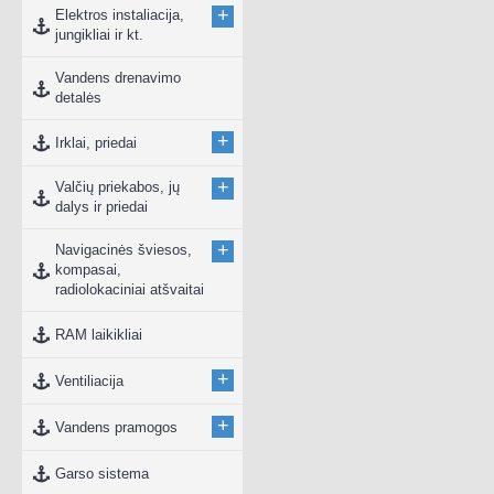
+
Elektros instaliacija,
jungikliai ir kt.
Vandens drenavimo
detalės
+
Irklai, priedai
+
Valčių priekabos, jų
dalys ir priedai
+
Navigacinės šviesos,
kompasai,
radiolokaciniai atšvaitai
RAM laikikliai
+
Ventiliacija
+
Vandens pramogos
Garso sistema