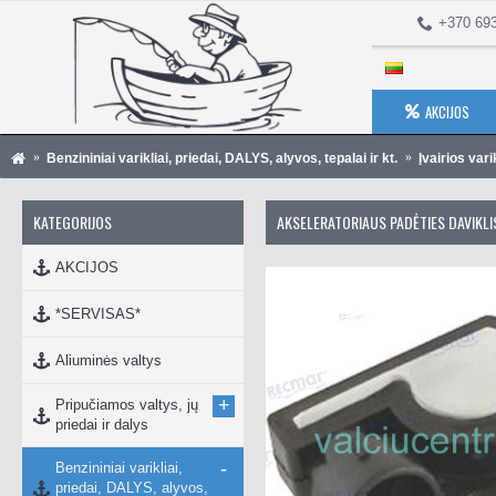
+370 69
AKCIJOS
Benzininiai varikliai, priedai, DALYS, alyvos, tepalai ir kt.
Įvairios vari
KATEGORIJOS
AKSELERATORIAUS PADĖTIES DAVIKL
AKCIJOS
*SERVISAS*
Aliuminės valtys
+
Pripučiamos valtys, jų
priedai ir dalys
-
Benzininiai varikliai,
priedai, DALYS, alyvos,