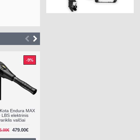
-9%
ndura MAX
RAM laikiklis dvigubo
Kuro bakas 10L
ektrinis
tvirtinimo D dydžio,
valčiai
RAM-D-201U-C
479.00€
79.00€
54.00€