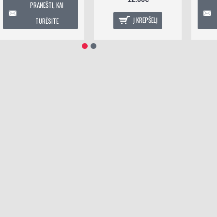
PRANEŠTI, KAI
PRANE
Į KREPŠELĮ
TURĖSITE
TUR