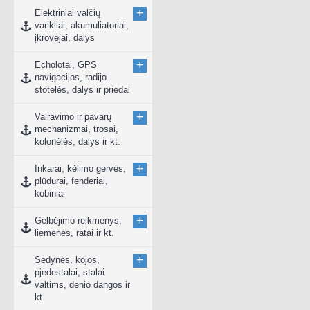
+
Elektriniai valčių
varikliai, akumuliatoriai,
įkrovėjai, dalys
+
Echolotai, GPS
navigacijos, radijo
stotelės, dalys ir priedai
+
Vairavimo ir pavarų
mechanizmai, trosai,
kolonėlės, dalys ir kt.
+
Inkarai, kėlimo gervės,
plūdurai, fenderiai,
kobiniai
+
Gelbėjimo reikmenys,
liemenės, ratai ir kt.
+
Sėdynės, kojos,
pjedestalai, stalai
valtims, denio dangos ir
kt.