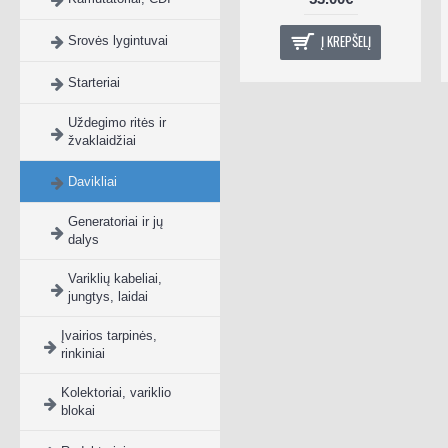
Į KREPŠELĮ
Srovės lygintuvai
Starteriai
Uždegimo ritės ir
žvaklaidžiai
Davikliai
Generatoriai ir jų
dalys
Variklių kabeliai,
jungtys, laidai
Įvairios tarpinės,
rinkiniai
Kolektoriai, variklio
blokai