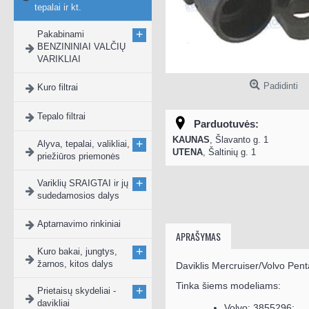
tepalai ir kt.
+
Pakabinami
BENZININIAI VALČIŲ
VARIKLIAI
Padidinti
Kuro filtrai
Tepalo filtrai
Parduotuvės:
KAUNAS
, Šlavanto g. 1
+
Alyva, tepalai, valikliai,
UTENA
, Šaltinių g. 1
priežiūros priemonės
+
Variklių SRAIGTAI ir jų
sudedamosios dalys
Aptarnavimo rinkiniai
APRAŠYMAS
+
Kuro bakai, jungtys,
žarnos, kitos dalys
Daviklis Mercruiser/Volvo Pent
Tinka šiems modeliams:
+
Prietaisų skydeliai -
davikliai
Volvo: 3855296;