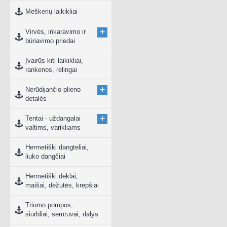
Meškerių laikikliai
+
Virvės, inkaravimo ir
būriavimo priedai
Įvairūs kiti laikikliai,
rankenos, relingai
+
Nerūdijančio plieno
detalės
+
Tentai - uždangalai
valtims, varikliams
Hermetiški dangteliai,
liuko dangčiai
Hermetiški dėklai,
maišai, dėžutės, krepšiai
Triumo pompos,
siurbliai, semtuvai, dalys