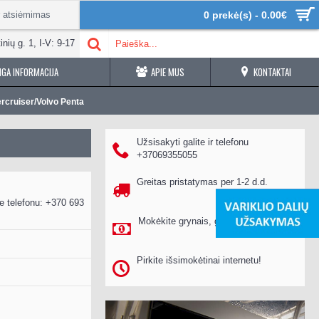
r atsiėmimas
0 prekė(s) - 0.00€
inių g. 1, I-V: 9-17
GA INFORMACIJA
APIE MUS
KONTAKTAI
ercruiser/Volvo Penta
Užsisakyti galite ir telefonu
+37069355055
Greitas pristatymas per 1-2 d.d.
e telefonu: +370 693
Mokėkite grynais, gavę prekes
Pirkite išsimokėtinai internetu!