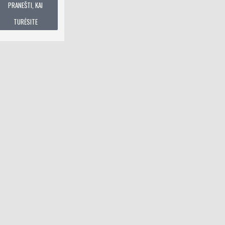
ŠTI, KAI
Į KREPŠELĮ
Į KREPŠELĮ
ĖSITE