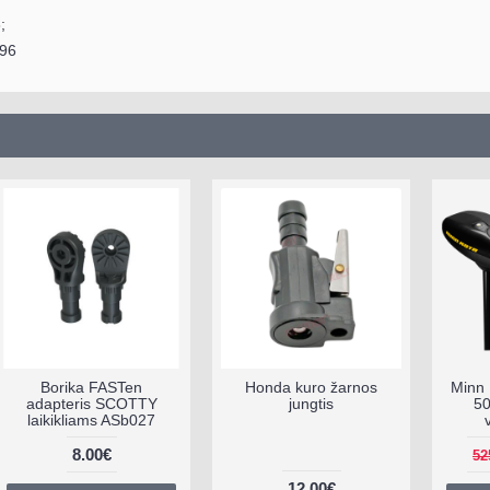
;
296
orika FASTen
Honda kuro žarnos
Minn Kota E
apteris SCOTTY
jungtis
50 LBS el
kikliams ASb027
variklis 
8.00€
525.00€
12.00€