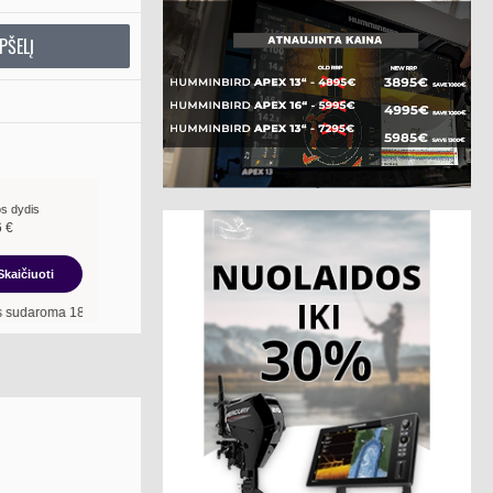
PŠELĮ
s dydis
6
€
Skaičiuoti
n. terminui, metinė palūkanų norma –
13,90
%
, sutarties sudarymo mokestis -
3,0