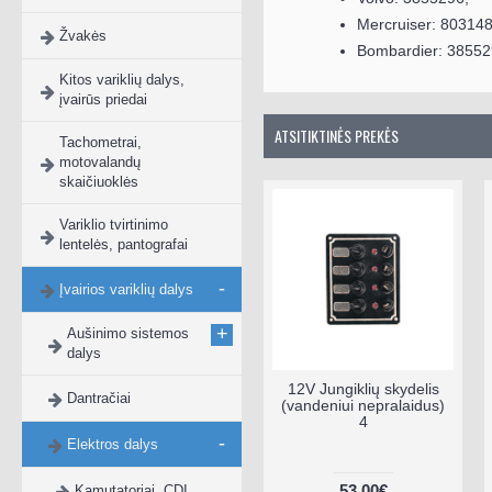
Mercruiser: 803148
Žvakės
Bombardier: 3855
Kitos variklių dalys,
įvairūs priedai
ATSITIKTINĖS PREKĖS
Tachometrai,
motovalandų
skaičiuoklės
Variklio tvirtinimo
lentelės, pantografai
-
Įvairios variklių dalys
+
Aušinimo sistemos
dalys
12V Jungiklių skydelis
B
Dantračiai
(vandeniui nepralaidus)
ad
4
lai
-
Elektros dalys
53.00€
Kamutatoriai, CDI