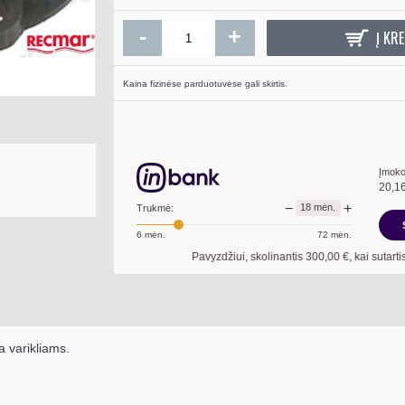
-
+
Į KRE
Kaina fizinėse parduotuvėse gali skirtis.
Įmoko
20,1
−
+
18
mėn.
Trukmė:
6
mėn.
72
mėn.
Pavyzdžiui, skolinantis
300,00
€, kai sutartis sudaroma
18
mė
a varikliams.