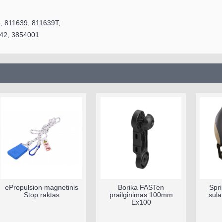
, 811639, 811639T;
42, 3854001
ePropulsion magnetinis
Borika FASTen
Spr
Stop raktas
prailginimas 100mm
sul
Ex100