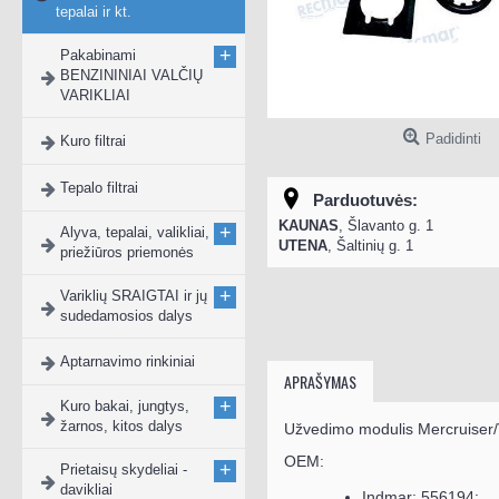
tepalai ir kt.
+
Pakabinami
BENZININIAI VALČIŲ
VARIKLIAI
Padidinti
Kuro filtrai
Tepalo filtrai
Parduotuvės:
KAUNAS
, Šlavanto g. 1
+
Alyva, tepalai, valikliai,
UTENA
, Šaltinių g. 1
priežiūros priemonės
+
Variklių SRAIGTAI ir jų
sudedamosios dalys
Aptarnavimo rinkiniai
APRAŠYMAS
+
Kuro bakai, jungtys,
žarnos, kitos dalys
Užvedimo modulis Mercruiser/
OEM:
+
Prietaisų skydeliai -
davikliai
Indmar: 556194;