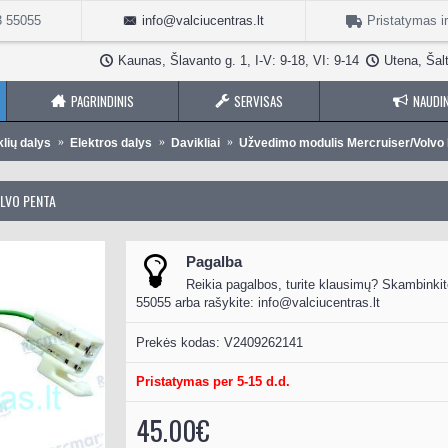
3 55055
info@valciucentras.lt
Pristatymas i
Kaunas, Šlavanto g. 1, I-V: 9-18, VI: 9-14
Utena, Šalt
PAGRINDINIS
SERVISAS
NAUDIN
klių dalys
Elektros dalys
Davikliai
Užvedimo modulis Mercruiser/Volvo
LVO PENTA
Pagalba
Reikia pagalbos, turite klausimų? Skambinkit
55055 arba rašykite:
info@valciucentras.lt
Prekės kodas:
V2409262141
Pristatymas per 5-15 d.d.
45.00€