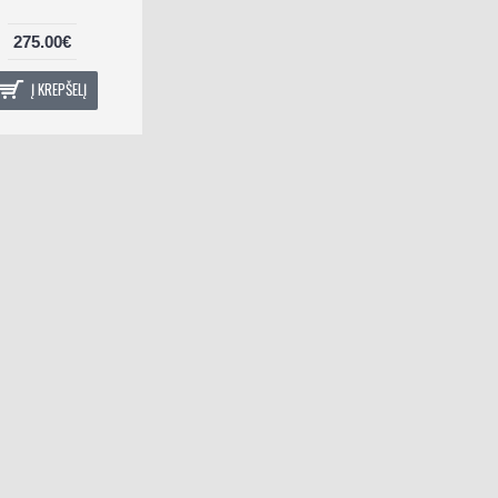
275.00€
Į KREPŠELĮ