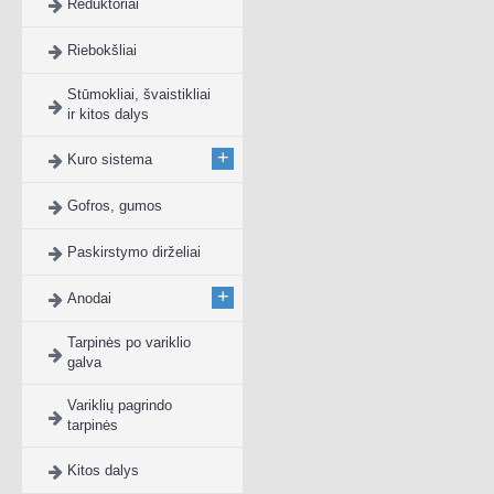
Reduktoriai
Riebokšliai
Stūmokliai, švaistikliai
ir kitos dalys
+
Kuro sistema
Gofros, gumos
Paskirstymo dirželiai
+
Anodai
Tarpinės po variklio
galva
Variklių pagrindo
tarpinės
Kitos dalys