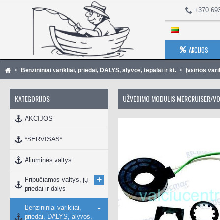
+370 69
AKCIJOS
Benzininiai varikliai, priedai, DALYS, alyvos, tepalai ir kt.
Įvairios vari
KATEGORIJOS
UŽVEDIMO MODULIS MERCRUISER/VO
AKCIJOS
*SERVISAS*
Aliuminės valtys
+
Pripučiamos valtys, jų
priedai ir dalys
-
Benzininiai varikliai,
priedai, DALYS, alyvos,