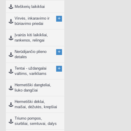
Meškerių laikikliai
+
Virvės, inkaravimo ir
būriavimo priedai
Įvairūs kiti laikikliai,
rankenos, relingai
+
Nerūdijančio plieno
detalės
+
Tentai - uždangalai
valtims, varikliams
Hermetiški dangteliai,
liuko dangčiai
Hermetiški dėklai,
maišai, dėžutės, krepšiai
Triumo pompos,
siurbliai, semtuvai, dalys