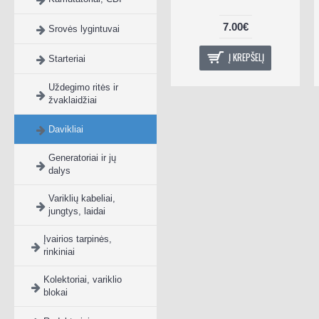
6.00€
7.00€
Srovės lygintuvai
Į KREPŠELĮ
Į KREPŠELĮ
Starteriai
Uždegimo ritės ir
žvaklaidžiai
Davikliai
Generatoriai ir jų
dalys
Variklių kabeliai,
jungtys, laidai
Įvairios tarpinės,
rinkiniai
Kolektoriai, variklio
blokai