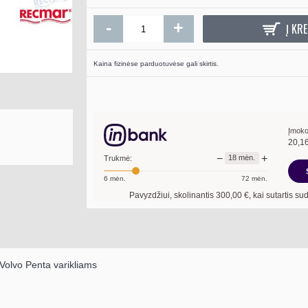
-
+
Į KRE
Kaina fizinėse parduotuvėse gali skirtis.
Įmoko
20,1
−
+
18
mėn.
Trukmė:
6
mėn.
72
mėn.
Pavyzdžiui, skolinantis
300,00
€, kai sutartis sudaroma
18
mėn. t
Volvo Penta
varikliams