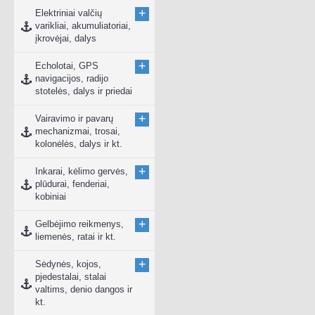
+
Elektriniai valčių
varikliai, akumuliatoriai,
įkrovėjai, dalys
+
Echolotai, GPS
navigacijos, radijo
stotelės, dalys ir priedai
+
Vairavimo ir pavarų
mechanizmai, trosai,
kolonėlės, dalys ir kt.
+
Inkarai, kėlimo gervės,
plūdurai, fenderiai,
kobiniai
+
Gelbėjimo reikmenys,
liemenės, ratai ir kt.
+
Sėdynės, kojos,
pjedestalai, stalai
valtims, denio dangos ir
kt.