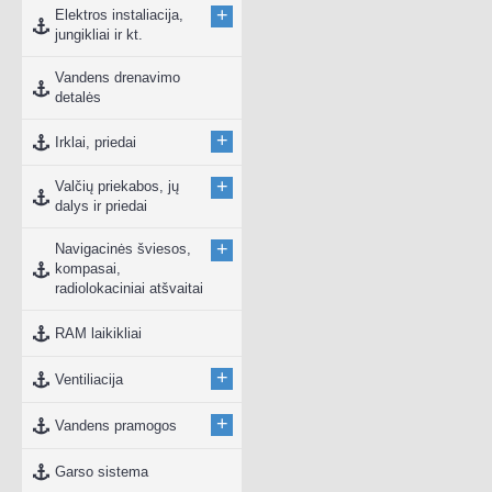
+
Elektros instaliacija,
jungikliai ir kt.
Vandens drenavimo
detalės
+
Irklai, priedai
+
Valčių priekabos, jų
dalys ir priedai
+
Navigacinės šviesos,
kompasai,
radiolokaciniai atšvaitai
RAM laikikliai
+
Ventiliacija
+
Vandens pramogos
Garso sistema