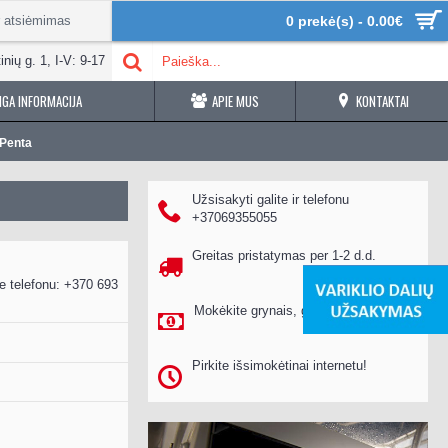
r atsiėmimas
0 prekė(s) - 0.00€
inių g. 1, I-V: 9-17
GA INFORMACIJA
APIE MUS
KONTAKTAI
 Penta
Užsisakyti galite ir telefonu
+37069355055
Greitas pristatymas per 1-2 d.d.
e telefonu: +370 693
Mokėkite grynais, gavę prekes
Pirkite išsimokėtinai internetu!