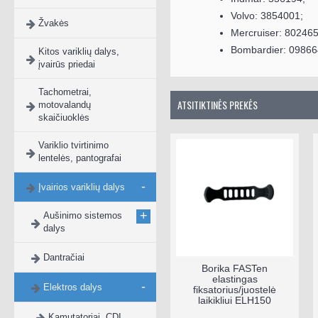
Volvo: 3854001;
Žvakės
Mercruiser: 802465
Bombardier: 09866
Kitos variklių dalys,
įvairūs priedai
Tachometrai,
ATSITIKTINĖS PREKĖS
motovalandų
skaičiuoklės
Variklio tvirtinimo
lentelės, pantografai
-
Įvairios variklių dalys
+
Aušinimo sistemos
dalys
Dantračiai
Cinko anodas Volvo
Borika FASTen
Penta varikliams
elastingas
-
Elektros dalys
fiksatorius/juostelė
laikikliui ELH150
Kamutatoriai, CDI