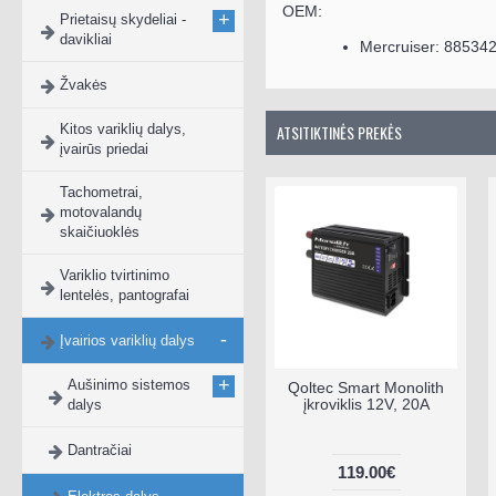
OEM:
+
Prietaisų skydeliai -
davikliai
Mercruiser: 8853
Žvakės
Kitos variklių dalys,
ATSITIKTINĖS PREKĖS
įvairūs priedai
Tachometrai,
motovalandų
skaičiuoklės
Variklio tvirtinimo
lentelės, pantografai
-
Įvairios variklių dalys
+
Aušinimo sistemos
Borika FASTen inkaro
Qoltec Smart Monolith
virvės fiksatorius su
įkroviklis 12V, 20A
dalys
sukiojimo mechanizmu
AL003
Dantračiai
28.00€
119.00€
-