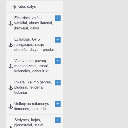
Kitos dalys
+
Elektriniai valčių
varikliai, akumuliatoriai,
įkrovėjai, dalys
+
Echolotai, GPS
navigacijos, radijo
stotelės, dalys ir priedai
+
Vairavimo ir pavarų
mechanizmai, trosai,
kolonėlės, dalys ir kt.
+
Inkarai, kėlimo gervės,
plūdurai, fenderiai,
kobiniai
+
Gelbėjimo reikmenys,
liemenės, ratai ir kt.
+
Sėdynės, kojos,
pjedestalai, stalai