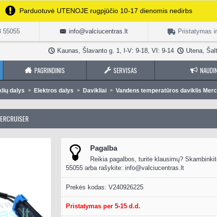
Parduotuvė UTENOJE rugpjūčio 10-17 dienomis nedirbs
3 55055
info@valciucentras.lt
Pristatymas i
Kaunas, Šlavanto g. 1, I-V: 9-18, VI: 9-14
Utena, Šalt
PAGRINDINIS
SERVISAS
NAUDIN
klių dalys
Elektros dalys
Davikliai
Vandens temperatūros daviklis Merc
MERCRUISER
Pagalba
Reikia pagalbos, turite klausimų? Skambinkit
55055 arba rašykite:
info@valciucentras.lt
Prekės kodas:
V240926225
Pristatymas per 5-15 d.d.