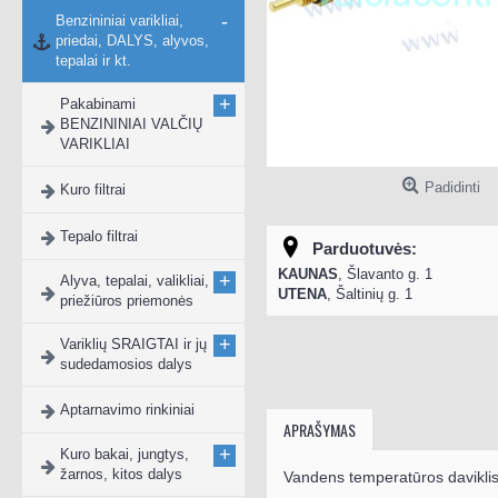
-
Benzininiai varikliai,
priedai, DALYS, alyvos,
tepalai ir kt.
+
Pakabinami
BENZININIAI VALČIŲ
VARIKLIAI
Padidinti
Kuro filtrai
Tepalo filtrai
Parduotuvės:
KAUNAS
, Šlavanto g. 1
+
Alyva, tepalai, valikliai,
UTENA
, Šaltinių g. 1
priežiūros priemonės
+
Variklių SRAIGTAI ir jų
sudedamosios dalys
Aptarnavimo rinkiniai
APRAŠYMAS
+
Kuro bakai, jungtys,
žarnos, kitos dalys
Vandens temperatūros daviklis