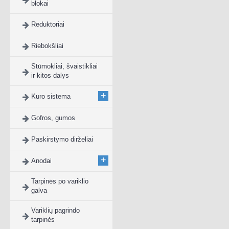
blokai
Reduktoriai
Riebokšliai
Stūmokliai, švaistikliai
ir kitos dalys
+
Kuro sistema
Gofros, gumos
Paskirstymo dirželiai
+
Anodai
Tarpinės po variklio
galva
Variklių pagrindo
tarpinės