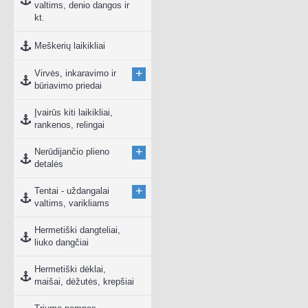
valtims, denio dangos ir
kt.
Meškerių laikikliai
+
Virvės, inkaravimo ir
būriavimo priedai
Įvairūs kiti laikikliai,
rankenos, relingai
+
Nerūdijančio plieno
detalės
+
Tentai - uždangalai
valtims, varikliams
Hermetiški dangteliai,
liuko dangčiai
Hermetiški dėklai,
maišai, dėžutės, krepšiai