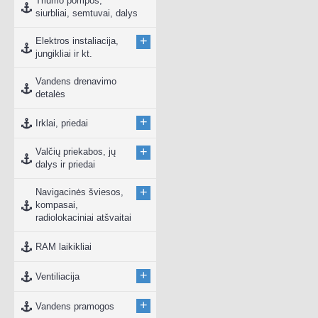
Triumo pompos,
siurbliai, semtuvai, dalys
+
Elektros instaliacija,
jungikliai ir kt.
Vandens drenavimo
detalės
+
Irklai, priedai
+
Valčių priekabos, jų
dalys ir priedai
+
Navigacinės šviesos,
kompasai,
radiolokaciniai atšvaitai
RAM laikikliai
+
Ventiliacija
+
Vandens pramogos