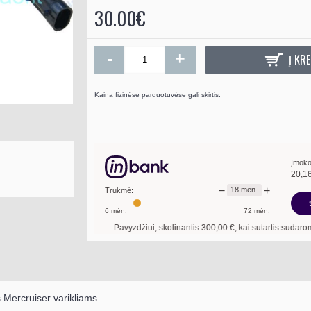
30.00€
-
+
Į KRE
Kaina fizinėse parduotuvėse gali skirtis.
Įmoko
20,1
−
+
18
mėn.
Trukmė:
6
mėn.
72
mėn.
Pavyzdžiui, skolinantis
300,00
€, kai sutartis sudaroma
18
mėn. term
 Mercruiser varikliams.