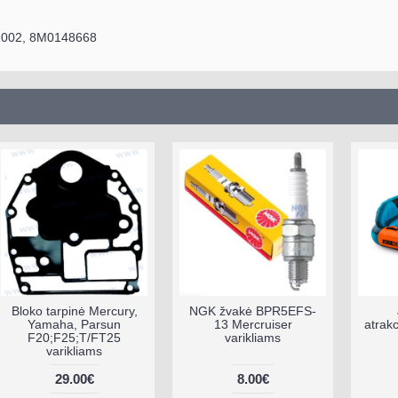
42002, 8M0148668
Bloko tarpinė Mercury,
NGK žvakė BPR5EFS-
Yamaha, Parsun
13 Mercruiser
atrak
F20;F25;T/FT25
varikliams
varikliams
29.00€
8.00€