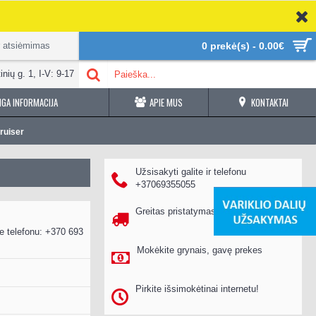
r atsiėmimas
0 prekė(s) - 0.00€
inių g. 1, I-V: 9-17
GA INFORMACIJA
APIE MUS
KONTAKTAI
ruiser
Užsisakyti galite ir telefonu
+37069355055
Greitas pristatymas per 1-2 d.d.
e telefonu: +370 693
Mokėkite grynais, gavę prekes
Pirkite išsimokėtinai internetu!