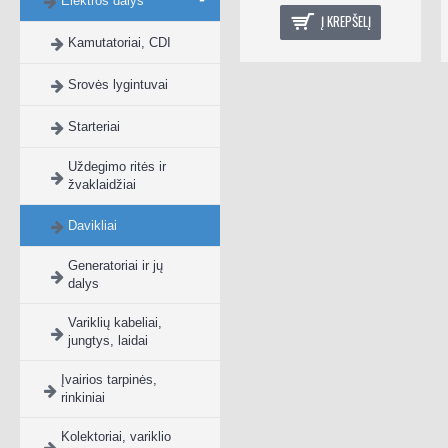
Elektros dalys
Į KREPŠELĮ
Į KREPŠELĮ
Kamutatoriai, CDI
Srovės lygintuvai
Starteriai
Uždegimo ritės ir
žvaklaidžiai
Davikliai
Generatoriai ir jų
dalys
Variklių kabeliai,
jungtys, laidai
Įvairios tarpinės,
rinkiniai
Kolektoriai, variklio