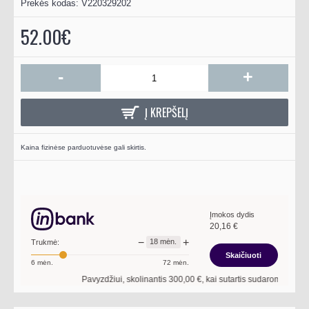
Prekės kodas:
V220329202
52.00€
-
+
Į KREPŠELĮ
Kaina fizinėse parduotuvėse gali skirtis.
Įmokos dydis
20,16
€
−
+
18
mėn.
Trukmė:
Skaičiuoti
6
mėn.
72
mėn.
Pavyzdžiui, skolinantis
300,00
€, kai sutartis sudaroma
18
mėn. te