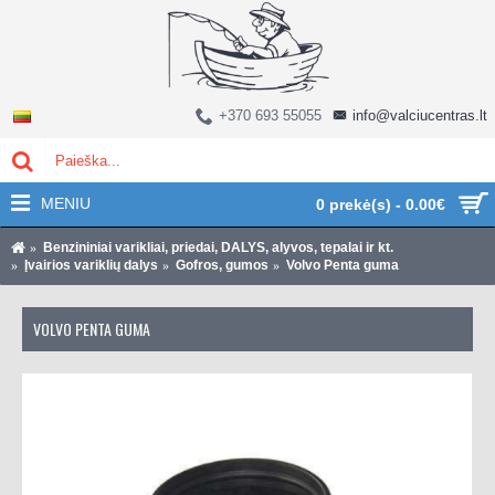
+370 693 55055
info@valciucentras.lt
MENIU
0 prekė(s) - 0.00€
Benzininiai varikliai, priedai, DALYS, alyvos, tepalai ir kt.
Įvairios variklių dalys
Gofros, gumos
Volvo Penta guma
VOLVO PENTA GUMA