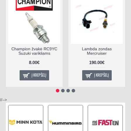
Champion žvakė RC9YC
Lambda zondas
Suzuki varikliams
Mercruiser
8.00€
190.00€
Į KREPŠELĮ
Į KREPŠELĮ
//-->