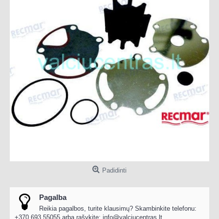
Padidinti
Pagalba
Reikia pagalbos, turite klausimų? Skambinkite telefonu:
+370 693 55055 arba rašykite:
info@valciucentras.lt