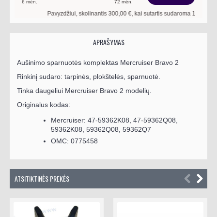
6
mėn.
72
mėn.
Pavyzdžiui, skolinantis
300,00
€, kai sutartis sudaroma
18
mėn. termi
APRAŠYMAS
Aušinimo sparnuotės komplektas Mercruiser Bravo 2
Rinkinį sudaro: tarpinės, plokštelės, sparnuotė.
Tinka daugeliui
Mercruiser Bravo 2 modelių.
Originalus kodas:
Mercruiser: 47-59362K08, 47-59362Q08,
59362K08, 59362Q08, 59362Q7
OMC: 0775458
ATSITIKTINĖS PREKĖS