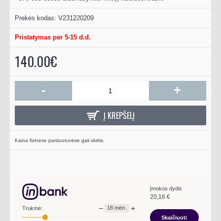
Prekės kodas:
V231220209
Pristatymas per 5-15 d.d.
140.00€
-
+
Į KREPŠELĮ
Kaina fizinėse parduotuvėse gali skirtis.
Įmokos dydis
20,16
€
−
+
18
mėn.
Trukmė:
Skaičiuoti