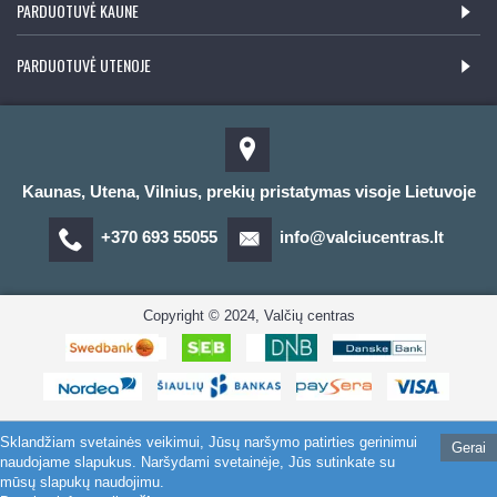
PARDUOTUVĖ KAUNE
PARDUOTUVĖ UTENOJE
Kaunas, Utena, Vilnius, prekių pristatymas visoje Lietuvoje
+370 693 55055
info@valciucentras.lt
Copyright © 2024, Valčių centras
Sklandžiam svetainės veikimui, Jūsų naršymo patirties gerinimui
Gerai
naudojame slapukus. Naršydami svetainėje, Jūs sutinkate su
mūsų slapukų naudojimu.