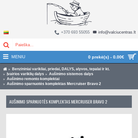
+370 693 55055
info@valciucentras.lt
MENIU
0 prekė(s) - 0.00€
Benzininiai varikliai, priedai, DALYS, alyvos, tepalai ir kt.
Įvairios variklių dalys
Aušinimo sistemos dalys
Aušinimo remonto komplektai
Aušinimo sparnuotės komplektas Mercruiser Bravo 2
AUŠINIMO SPARNUOTĖS KOMPLEKTAS MERCRUISER BRAVO 2