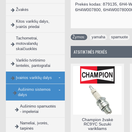
Prekės kodas:
879135, 6H4-W
Žvakės
6H4W007800, 6H4W0078000
Kitos variklių dalys,
įvairūs priedai
Žymos:
yamaha
,
sparnuote
,
Tachometrai,
motovalandų
skaičiuoklės
ATSITIKTINĖS PREKĖS
Variklio tvirtinimo
lentelės, pantografai
-
Įvairios variklių dalys
-
Aušinimo sistemos
dalys
Aušinimo sparnuotės
- impeleriai
Champion žvakė
Nameliai, įvorės,
RC9YC Suzuki
tarpinės
varikliams