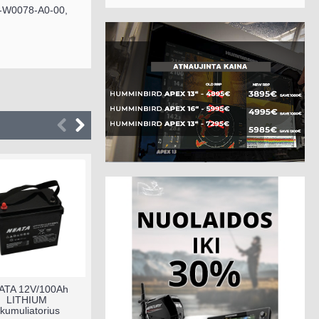
-W0078-A0-00,
A 12V/100Ah
Borika FASTen
Minn Kota R
LITHIUM
skersinis 610 mm su
Ulterra 8
umuliatorius
dviem užraktais
pakėlimo/nu