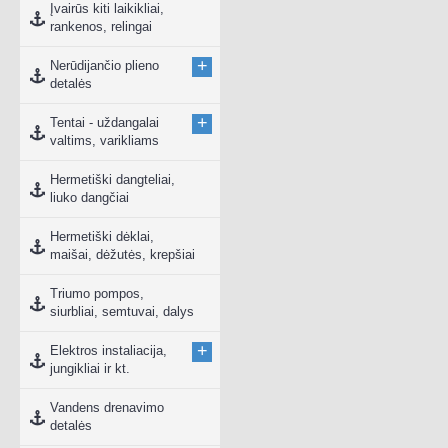
Įvairūs kiti laikikliai,
rankenos, relingai
+
Nerūdijančio plieno
detalės
+
Tentai - uždangalai
valtims, varikliams
Hermetiški dangteliai,
liuko dangčiai
Hermetiški dėklai,
maišai, dėžutės, krepšiai
Triumo pompos,
siurbliai, semtuvai, dalys
+
Elektros instaliacija,
jungikliai ir kt.
Vandens drenavimo
detalės