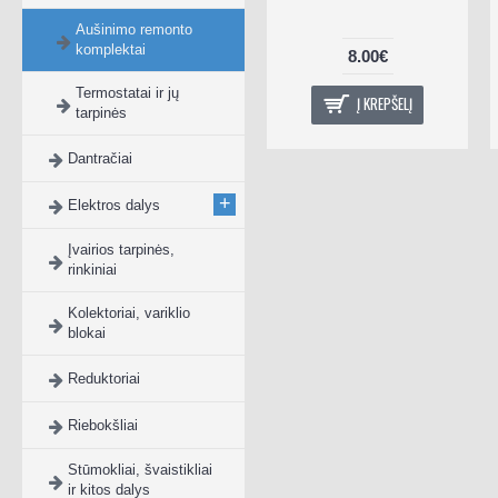
Aušinimo remonto
komplektai
8.00€
Termostatai ir jų
Į KREPŠELĮ
tarpinės
Dantračiai
+
Elektros dalys
Įvairios tarpinės,
rinkiniai
Kolektoriai, variklio
blokai
Reduktoriai
Riebokšliai
Stūmokliai, švaistikliai
ir kitos dalys