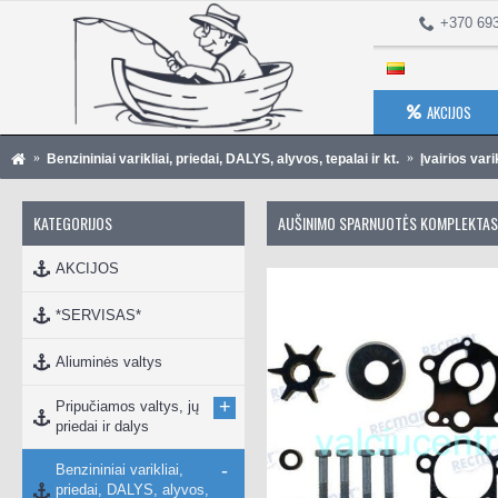
+370 69
AKCIJOS
Benzininiai varikliai, priedai, DALYS, alyvos, tepalai ir kt.
Įvairios vari
KATEGORIJOS
AUŠINIMO SPARNUOTĖS KOMPLEKTAS
AKCIJOS
*SERVISAS*
Aliuminės valtys
+
Pripučiamos valtys, jų
priedai ir dalys
-
Benzininiai varikliai,
priedai, DALYS, alyvos,