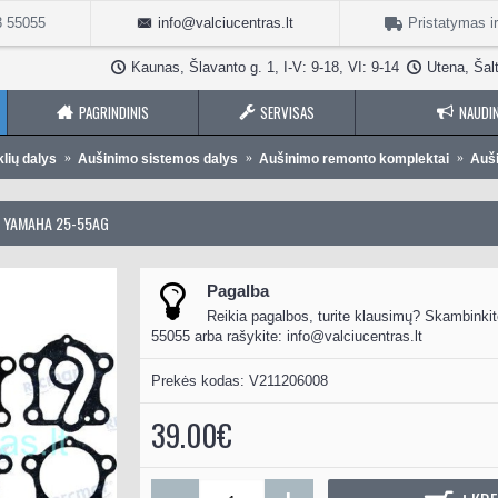
3 55055
info@valciucentras.lt
Pristatymas i
Kaunas, Šlavanto g. 1, I-V: 9-18, VI: 9-14
Utena, Šalt
PAGRINDINIS
SERVISAS
NAUDIN
klių dalys
Aušinimo sistemos dalys
Aušinimo remonto komplektai
Auš
 YAMAHA 25-55AG
Pagalba
Reikia pagalbos, turite klausimų? Skambinkit
55055 arba rašykite:
info@valciucentras.lt
Prekės kodas:
V211206008
39.00€