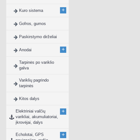
+
Kuro sistema
Gofros, gumos
Paskirstymo dirželiai
+
Anodai
Tarpinės po variklio
galva
Variklių pagrindo
tarpinės
Kitos dalys
+
Elektriniai valčių
varikliai, akumuliatoriai,
įkrovėjai, dalys
+
Echolotai, GPS