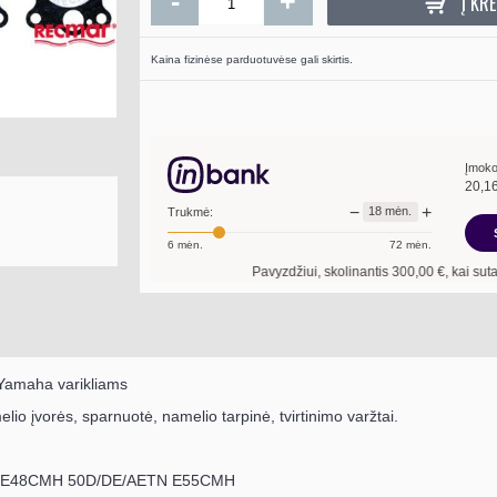
-
+
Į KRE
Kaina fizinėse parduotuvėse gali skirtis.
Įmoko
20,1
−
+
18
mėn.
Trukmė:
6
mėn.
72
mėn.
Pavyzdžiui, skolinantis
300,00
€, kai sutartis sudaroma
1
 Yamaha varikliams
elio įvorės, sparnuotė, namelio tarpinė, tvirtinimo varžtai.
 E48CMH 50D/DE/AETN E55CMH