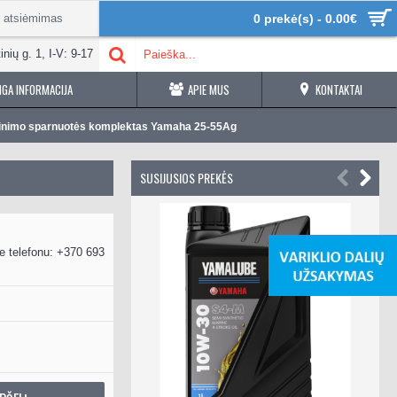
r atsiėmimas
0 prekė(s) - 0.00€
inių g. 1, I-V: 9-17
GA INFORMACIJA
APIE MUS
KONTAKTAI
inimo sparnuotės komplektas Yamaha 25-55Ag
SUSIJUSIOS PREKĖS
e telefonu: +370 693