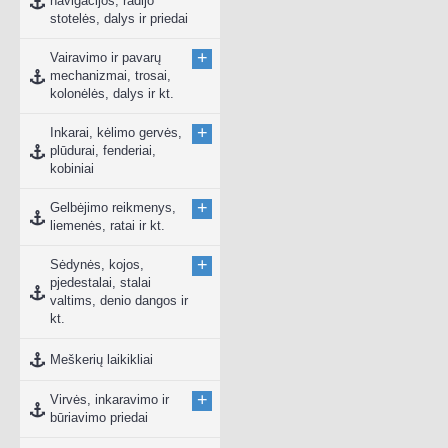
navigacijos, radijo
stotelės, dalys ir priedai
+
Vairavimo ir pavarų
mechanizmai, trosai,
kolonėlės, dalys ir kt.
+
Inkarai, kėlimo gervės,
plūdurai, fenderiai,
kobiniai
+
Gelbėjimo reikmenys,
liemenės, ratai ir kt.
+
Sėdynės, kojos,
pjedestalai, stalai
valtims, denio dangos ir
kt.
Meškerių laikikliai
+
Virvės, inkaravimo ir
būriavimo priedai