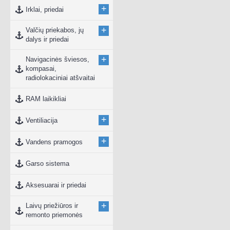
+
Irklai, priedai
+
Valčių priekabos, jų
dalys ir priedai
+
Navigacinės šviesos,
kompasai,
radiolokaciniai atšvaitai
RAM laikikliai
+
Ventiliacija
+
Vandens pramogos
Garso sistema
Aksesuarai ir priedai
+
Laivų priežiūros ir
remonto priemonės