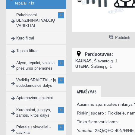
tepalai ir kt.
+
Pakabinami
BENZININIAI VALČIŲ
VARIKLIAI
Padidinti
Kuro filtrai
Tepalo filtrai
Parduotuvės:
KAUNAS
, Šlavanto g. 1
+
Alyva, tepalai, valikliai,
UTENA
, Šaltinių g. 1
priežiūros priemonės
+
Variklių SRAIGTAI ir jų
sudedamosios dalys
APRAŠYMAS
Aptarnavimo rinkiniai
Aušinimo sparnuotės rinkinys
+
Kuro bakai, jungtys,
Rinkinį sudaro : Plokštelė, nam
žarnos, kitos dalys
Tinka šiem varikliams:
+
Prietaisų skydeliai -
Yamaha
:
25Q/QEO 40N/H/HE
davikliai