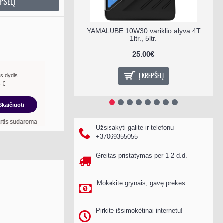
PŠELĮ
YAMALUBE 10W30 variklio alyva 4T
1ltr., 5ltr.
25.00€
Į KREPŠELĮ
s dydis
6
€
Skaičiuoti
8
mėn. terminui, metinė palūkanų norma –
13,90
%
, sutarties sudarymo mokestis -
Užsisakyti galite ir telefonu
+37069355055
Greitas pristatymas per 1-2 d.d.
Mokėkite grynais, gavę prekes
Pirkite išsimokėtinai internetu!