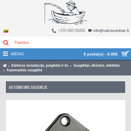
+370 693 55055
info@valciucentras.lt
MENIU
0 prekė(s) - 0.00€
Elektros instaliacija, jungikliai ir kt.
Saugikliai, dėžutės, laikikliai
Automatinis saugiklis
AUTOMATINIS SAUGIKLIS