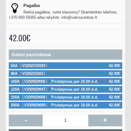
Pagalba
Reikia pagalbos, turite klausimų? Skambinkite telefonu:
+370 693 55055 arba rašykite:
info@valciucentras.lt
42.00€
Galimi pasirinkimai
60A
V2202152029
42.00€
80A
V220215203
42.00€
100A
V250929006
Pristatymas per 10-20 d.d.
42.00€
120A
V250929007
Pristatymas per 10-20 d.d.
42.00€
150A
V250929008
Pristatymas per 10-20 d.d.
42.00€
200A
V250929009
Pristatymas per 10-20 d.d.
42.00€
-
+