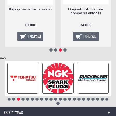
Klijuojama rankena valčiai
Originali Kolibri kojinė
pompa su antgaliu
10.00€
34.00€
Į KREPŠELĮ
Į KREPŠELĮ
//-->
PRISTATYMAS