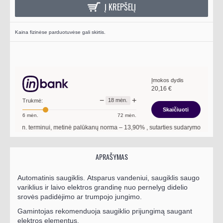
Į KREPŠELĮ
Kaina fizinėse parduotuvėse gali skirtis.
Įmokos dydis
20,16
€
−
+
18
mėn.
Trukmė:
Skaičiuoti
6
mėn.
72
mėn.
mėn. terminui, metinė palūkanų norma –
13,90
%
, sutarties sudarymo mokestis -
3
APRAŠYMAS
Automatinis saugiklis.
Atsparus vandeniui, saugiklis saugo
variklius ir laivo elektros grandinę nuo pernelyg didelio
srovės padidėjimo ar trumpojo jungimo.
Gamintojas rekomenduoja saugiklio prijungimą saugant
elektros elementus.