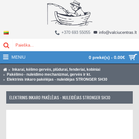
+370 693 55055
info@valciucentras.lt
MENIU
0 prekė(s) - 0.00€
Inkarai, kėlimo gervės, plūdurai, fenderiai, kobiniai
Pakėlimo - nuleidimo mechanizmai, gervės ir kt.
Elektrinis inkaro pakėlėjas - nuleidėjas STRONGER SH30
ELEKTRINIS INKARO PAKĖLĖJAS - NULEIDĖJAS STRONGER SH30