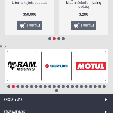
Ulterra kojinis pedalas
kilpa ir šekeliu - įvairių
dydžių
350.00€
3.20€
Į KREPŠELĮ
Į KREPŠELĮ
//-->
PRISTATYMAS
ATSISKAITYMAS