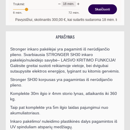
−
+
18
mėn.
Trukmė:
Skaičiuoti
6
mėn.
72
mėn.
Pavyzdžiui, skolinantis
300,00
€, kai sutartis sudaroma
18
mėn. terminui, met
APRAŠYMAS
Stronger inkaro pakėlėjai yra pagaminti iš nerūdijančio
plieno. Svarbiausia STRONGER SH30 inkaro
pakėlėjo/nuleidėjo savybė–
LAISVO KRITIMO FUNKCIJA!
Galėsite greitai sustoti reikiamoje vietoje, bei dvigubai
sutaupysite elektros energijos, lyginant su kitomis gervėmis.
Stronger SH30 korpusas yra pagamintas iš nerūdijančio
plieno.
Komplekte 30m ilgio ir 4mm storio lynas, atlaikantis iki 360
kg.
Taip pat komplekte yra 5m ilgio laidas pajungimui nuo
akumuliatoriaus.
Inkaro pakėlimo/ nuleidimo plastikinės dalys pagamintos iš
UV spinduliam atsparių medžiagų.