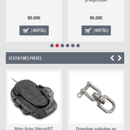
80.00€
95.00€
Į KREPŠELĮ
Į KREPŠELĮ
ATSITIKTINĖS PREKĖS
Minn Kota Ulterra/RT
Dvigubas suktukas su