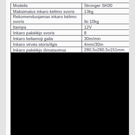
Modelis
Stronger SH30
Maksimalus inkaro kėlimo svoris
13kg
Rekomenduojamas inkaro kėlimo
svoris
Iki 10kg
Įtampa
12V
Inkaro pakėlėjo svoris
8
Inkaro keliamoji galia
30m/min
Inkaro virvės storis/ilgis
4mm/30m
280,5x280,5x151mm
Inkaro pakėlėjo išmatavimai