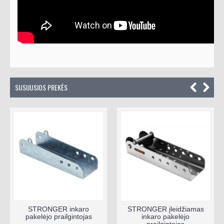
SUSIJUSIOS PREKĖS
STRONGER inkaro
STRONGER įleidžiamas
pakelėjo prailgintojas
inkaro pakelėjo
prailgintojas