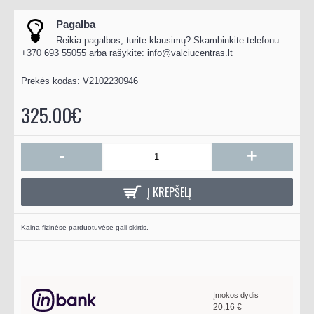
Pagalba
Reikia pagalbos, turite klausimų? Skambinkite telefonu:
+370 693 55055 arba rašykite:
info@valciucentras.lt
Prekės kodas:
V2102230946
325.00€
-
+
Į KREPŠELĮ
Kaina fizinėse parduotuvėse gali skirtis.
Įmokos dydis
20,16
€