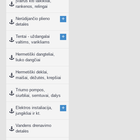
Įvairūs kiti laikikliai,
rankenos, relingai
+
Nerūdijančio plieno
detalės
+
Tentai - uždangalai
valtims, varikliams
Hermetiški dangteliai,
liuko dangčiai
Hermetiški dėklai,
maišai, dėžutės, krepšiai
Triumo pompos,
siurbliai, semtuvai, dalys
+
Elektros instaliacija,
jungikliai ir kt.
Vandens drenavimo
detalės