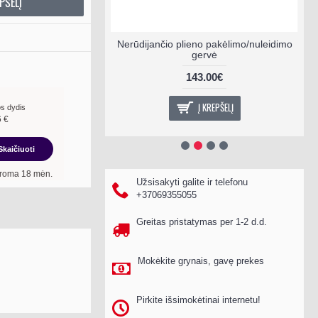
PŠELĮ
pakėlimo/nuleidimo
Nerūdijančio plieno pakėlimo/nuleidimo
ė
gervė
0€
143.00€
EPŠELĮ
Į KREPŠELĮ
s dydis
6
€
Skaičiuoti
 terminui, metinė palūkanų norma –
13,90
%
, sutarties sudarymo mokestis -
3,00
%
Užsisakyti galite ir telefonu
+37069355055
Greitas pristatymas per 1-2 d.d.
Mokėkite grynais, gavę prekes
Pirkite išsimokėtinai internetu!