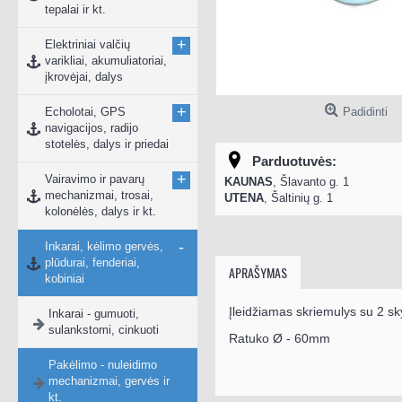
tepalai ir kt.
+
Elektriniai valčių
varikliai, akumuliatoriai,
įkrovėjai, dalys
+
Echolotai, GPS
Padidinti
navigacijos, radijo
stotelės, dalys ir priedai
Parduotuvės:
+
Vairavimo ir pavarų
KAUNAS
, Šlavanto g. 1
mechanizmai, trosai,
UTENA
, Šaltinių g. 1
kolonėlės, dalys ir kt.
-
Inkarai, kėlimo gervės,
plūdurai, fenderiai,
APRAŠYMAS
kobiniai
Įleidžiamas skriemulys su 2 sky
Inkarai - gumuoti,
sulankstomi, cinkuoti
Ratuko
Ø - 60mm
Pakėlimo - nuleidimo
mechanizmai, gervės ir
kt.