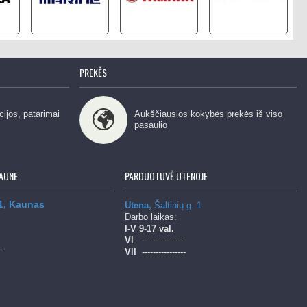
PREKĖS
cijos, patarimai
Aukščiausios kokybės prekės iš viso
pasaulio
AUNE
PARDUOTUVĖ UTENOJE
 1, Kaunas
Utena,
Šaltinių g. 1
Darbo laikas:
l-V
9-17 val.
Vl
----------------
--
Vll
----------------