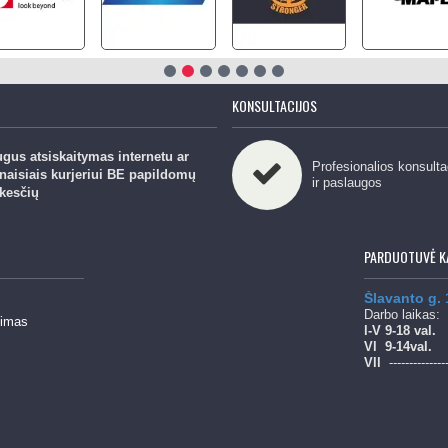
KONSULTACIJOS
gus atsiskaitymas internetu ar
Profesionalios konsulta
naisiais kurjeriui BE papildomų
ir paslaugos
kesčių
PARDUOTUVĖ K
Šlavanto g.
Darbo laikas:
mimas
l-V 9-18 val.
Vl
9-14val.
Vll
--------------