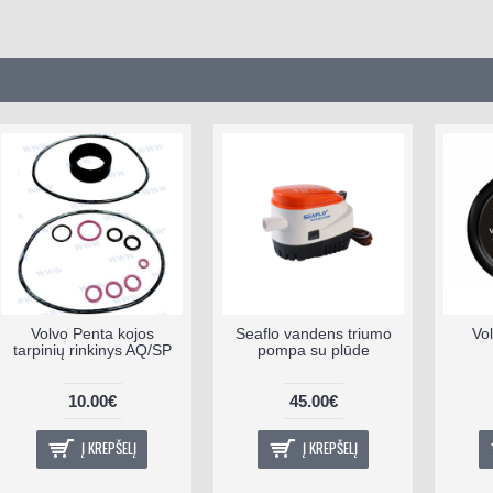
Volvo Penta kojos
Seaflo vandens triumo
Vo
tarpinių rinkinys AQ/SP
pompa su plūde
10.00€
45.00€
Į KREPŠELĮ
Į KREPŠELĮ