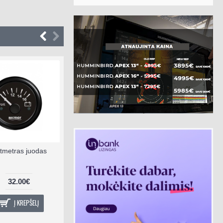
ltmetras juodas
32.00€
Į KREPŠELĮ