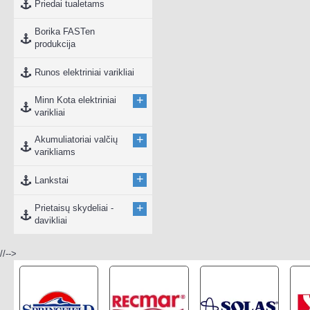
Priedai tualetams
Borika FASTen
produkcija
Runos elektriniai varikliai
+
Minn Kota elektriniai
varikliai
+
Akumuliatoriai valčių
varikliams
+
Lankstai
+
Prietaisų skydeliai -
davikliai
//-->