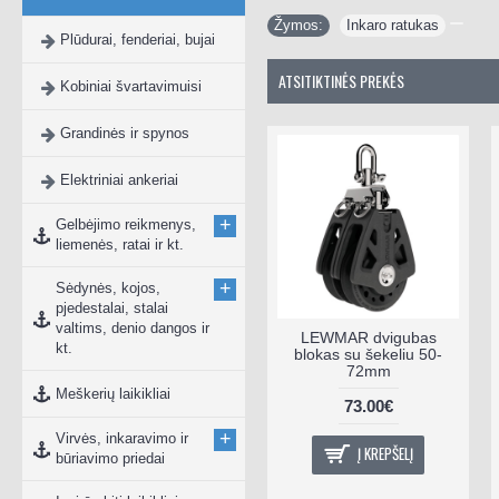
Žymos:
Inkaro ratukas
Plūdurai, fenderiai, bujai
ATSITIKTINĖS PREKĖS
Kobiniai švartavimuisi
Grandinės ir spynos
Elektriniai ankeriai
+
Gelbėjimo reikmenys,
liemenės, ratai ir kt.
+
Sėdynės, kojos,
pjedestalai, stalai
valtims, denio dangos ir
ePropulsion Evo
LEWMAR dvigubas
kt.
dvigubas nuotolinis
blokas su šekeliu 50-
valdymas
72mm
Meškerių laikikliai
550.00€
73.00€
+
Virvės, inkaravimo ir
Į KREPŠELĮ
Į KREPŠELĮ
būriavimo priedai