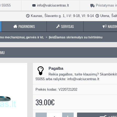
3 55055
info@valciucentras.lt
Pristatymas i
Kaunas, Šlavanto g. 1, I-V: 9-18, VI: 9-14
Utena, Šalt
PAGRINDINIS
SERVISAS
NAUDIN
imo mechanizmai, gervės ir kt.
Įleidžiamas skriemulys su tvirtinimu
IMU
Pagalba
Reikia pagalbos, turite klausimų? Skambinkit
55055 arba rašykite:
info@valciucentras.lt
Prekės kodas:
V220721202
39.00€