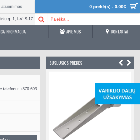
r atsiėmimas
0 prekė(s) - 0.00€
inių g. 1, I-V: 9-17
GA INFORMACIJA
APIE MUS
KONTAKTAI
SUSIJUSIOS PREKĖS
e telefonu: +370 693