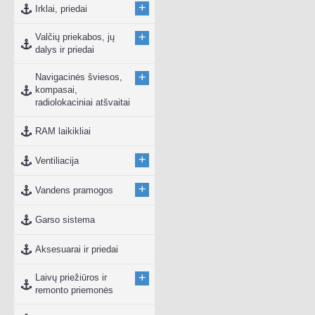
+
Irklai, priedai
+
Valčių priekabos, jų
dalys ir priedai
+
Navigacinės šviesos,
kompasai,
radiolokaciniai atšvaitai
RAM laikikliai
+
Ventiliacija
+
Vandens pramogos
Garso sistema
Aksesuarai ir priedai
+
Laivų priežiūros ir
remonto priemonės