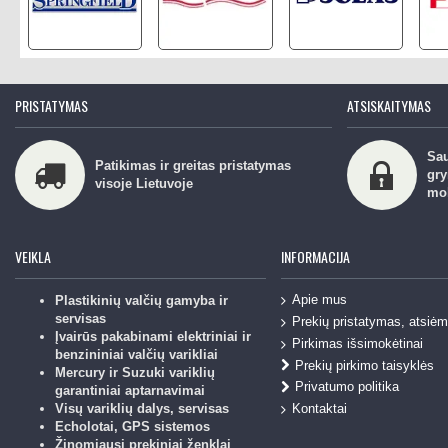
PRISTATYMAS
ATSISKAITYMAS
Sau
Patikimas ir greitas pristatymas
gry
visoje Lietuvoje
mo
VEIKLA
INFORMACIJA
Apie mus
Plastikinių valčių gamyba ir
servisas
Prekių pristatymas, atsiė
Įvairūs pakabinami elektriniai ir
Pirkimas išsimokėtinai
benzininiai valčių varikliai
Prekių pirkimo taisyklės
Mercury ir Suzuki variklių
Privatumo politika
garantiniai aptarnavimai
Kontaktai
Visų variklių dalys, servisas
Echolotai, GPS sistemos
Žinomiausi prekiniai ženklai