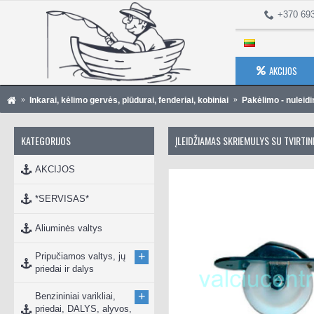
+370 69
AKCIJOS
Inkarai, kėlimo gervės, plūdurai, fenderiai, kobiniai
Pakėlimo - nuleid
KATEGORIJOS
ĮLEIDŽIAMAS SKRIEMULYS SU TVIRTIN
AKCIJOS
*SERVISAS*
Aliuminės valtys
+
Pripučiamos valtys, jų
priedai ir dalys
+
Benzininiai varikliai,
priedai, DALYS, alyvos,