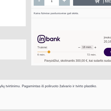
-
+
Į KRE
Kaina fizinėse parduotuvėse gali skirtis.
Nerūdijančio plieno 
gerv
75.0
Į KR
Įmoko
20,1
−
+
18
mėn.
Trukmė:
6
mėn.
72
mėn.
Pavyzdžiui, skolinantis
300,00
€, kai sutartis sudaroma
18
mėn.
lių tvirtinimu
. Pagamintas iš poliruoto žalvario ir tvirto plastiko.