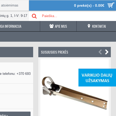
r atsiėmimas
0 prekė(s) - 0.00€
inių g. 1, I-V: 9-17
GA INFORMACIJA
APIE MUS
KONTAKTAI
SUSIJUSIOS PREKĖS
e telefonu: +370 693