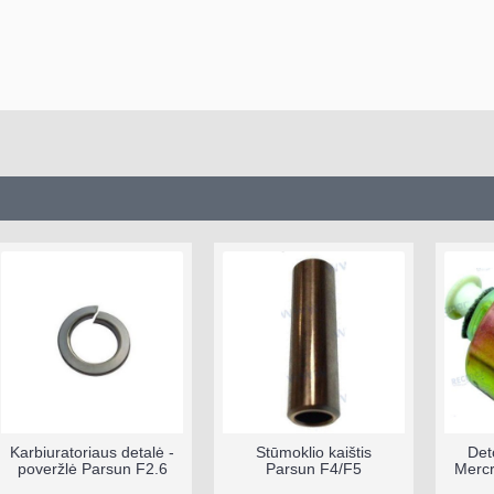
Karbiuratoriaus detalė -
Stūmoklio kaištis
Det
poveržlė Parsun F2.6
Parsun F4/F5
Mercr