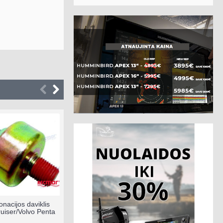
onacijos daviklis
Anodų rinkinys Volvo
Termostato
uiser/Volvo Penta
Penta 290
OMC vari