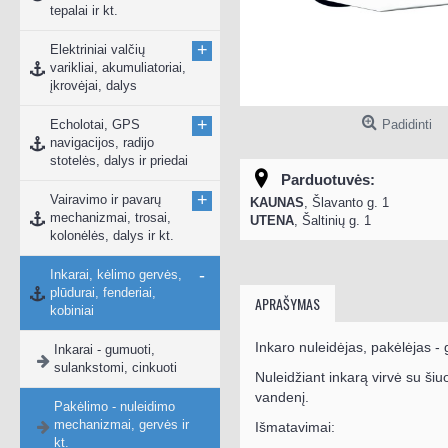
tepalai ir kt.
+
Elektriniai valčių
varikliai, akumuliatoriai,
įkrovėjai, dalys
+
Echolotai, GPS
Padidinti
navigacijos, radijo
stotelės, dalys ir priedai
Parduotuvės:
+
Vairavimo ir pavarų
KAUNAS
, Šlavanto g. 1
mechanizmai, trosai,
UTENA
, Šaltinių g. 1
kolonėlės, dalys ir kt.
-
Inkarai, kėlimo gervės,
plūdurai, fenderiai,
APRAŠYMAS
kobiniai
Inkaro nuleidėjas, pakėlėjas -
Inkarai - gumuoti,
sulankstomi, cinkuoti
Nuleidžiant inkarą virvė su ši
vandenį.
Pakėlimo - nuleidimo
mechanizmai, gervės ir
Išmatavimai:
kt.