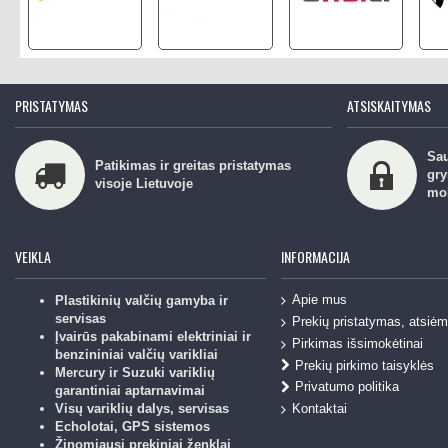
PRISTATYMAS
ATSISKAITYMAS
Sau
Patikimas ir greitas pristatymas
gry
visoje Lietuvoje
mo
VEIKLA
INFORMACIJA
Apie mus
Plastikinių valčių gamyba ir
servisas
Prekių pristatymas, atsiė
Įvairūs pakabinami elektriniai ir
Pirkimas išsimokėtinai
benzininiai valčių varikliai
Prekių pirkimo taisyklės
Mercury ir Suzuki variklių
Privatumo politika
garantiniai aptarnavimai
Kontaktai
Visų variklių dalys, servisas
Echolotai, GPS sistemos
Žinomiausi prekiniai ženklai