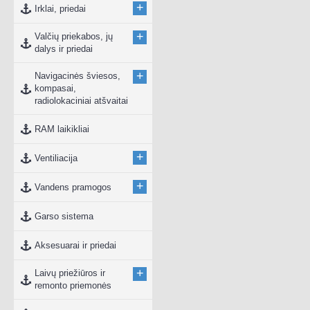
+
Irklai, priedai
+
Valčių priekabos, jų
dalys ir priedai
+
Navigacinės šviesos,
kompasai,
radiolokaciniai atšvaitai
RAM laikikliai
+
Ventiliacija
+
Vandens pramogos
Garso sistema
Aksesuarai ir priedai
+
Laivų priežiūros ir
remonto priemonės