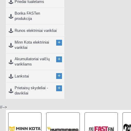
Priedai tualetams
Borika FASTen
produkcija
Runos elektriniai varikliai
+
Minn Kota elektriniai
varikliai
+
Akumuliatoriai valčių
varikliams
+
Lankstai
+
Prietaisų skydeliai -
davikliai
//-->