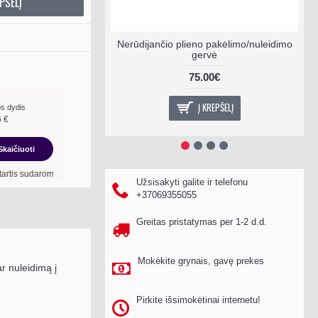
PŠELĮ
Nerūdijančio plieno pakėlimo/nuleidimo
gervė
75.00€
Į KREPŠELĮ
s dydis
6
€
Skaičiuoti
oma
18
mėn. terminui, metinė palūkanų norma –
13,90
%
, sutarties sudarymo mokest
Užsisakyti galite ir telefonu
+37069355055
Greitas pristatymas per 1-2 d.d.
Mokėkite grynais, gavę prekes
r nuleidimą į
Pirkite išsimokėtinai internetu!