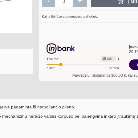
-
+
Į KRE
Kaina fizinėse parduotuvėse gali skirtis.
Įmoko
20,1
−
+
18
mėn.
Trukmė:
6
mėn.
72
mėn.
Pavyzdžiui, skolinantis
300,00
€, kai sutartis sudar
 gervė pagaminta iš nerūdijančio plieno.
uo mechanizmu neraižo valties korpuso bei palengvina inkaro įtraukimą a