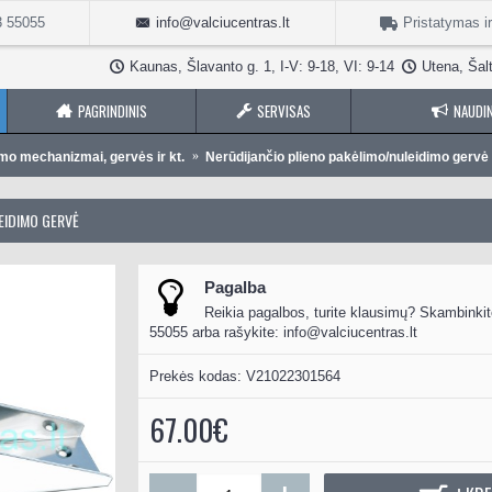
3 55055
info@valciucentras.lt
Pristatymas i
Kaunas, Šlavanto g. 1, I-V: 9-18, VI: 9-14
Utena, Šalt
PAGRINDINIS
SERVISAS
NAUDIN
imo mechanizmai, gervės ir kt.
Nerūdijančio plieno pakėlimo/nuleidimo gervė
EIDIMO GERVĖ
Pagalba
Reikia pagalbos, turite klausimų? Skambinkit
55055 arba rašykite:
info@valciucentras.lt
Prekės kodas:
V21022301564
67.00€