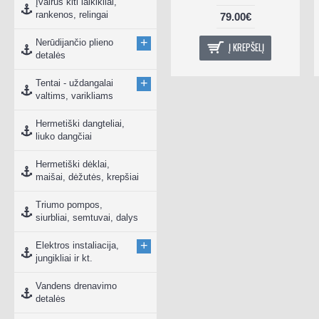
Įvairūs kiti laikikliai,
rankenos, relingai
79.00€
+
Nerūdijančio plieno
Į KREPŠELĮ
detalės
+
Tentai - uždangalai
valtims, varikliams
Hermetiški dangteliai,
liuko dangčiai
Hermetiški dėklai,
maišai, dėžutės, krepšiai
Triumo pompos,
siurbliai, semtuvai, dalys
+
Elektros instaliacija,
jungikliai ir kt.
Vandens drenavimo
detalės