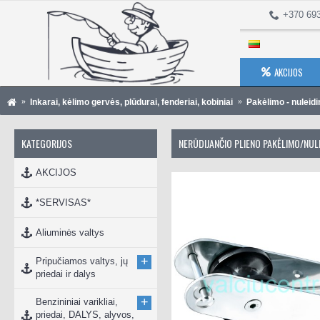
+370 69
AKCIJOS
Inkarai, kėlimo gervės, plūdurai, fenderiai, kobiniai
Pakėlimo - nuleid
KATEGORIJOS
NERŪDIJANČIO PLIENO PAKĖLIMO/NUL
AKCIJOS
*SERVISAS*
Aliuminės valtys
+
Pripučiamos valtys, jų
priedai ir dalys
+
Benzininiai varikliai,
priedai, DALYS, alyvos,