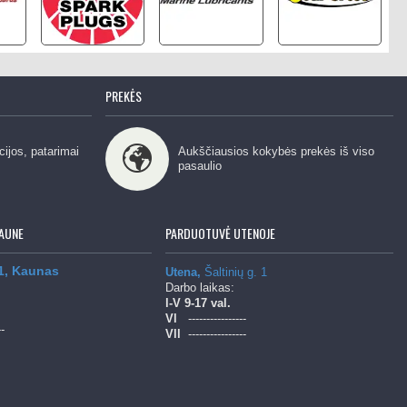
PREKĖS
cijos, patarimai
Aukščiausios kokybės prekės iš viso
pasaulio
AUNE
PARDUOTUVĖ UTENOJE
 1, Kaunas
Utena,
Šaltinių g. 1
Darbo laikas:
l-V
9-17 val.
Vl
----------------
--
Vll
----------------