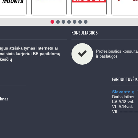
KONSULTACIJOS
gus atsiskaitymas internetu ar
Profesionalios konsulta
naisiais kurjeriui BE papildomų
ir paslaugos
kesčių
PARDUOTUVĖ K
Šlavanto g.
Darbo laikas:
mimas
l-V 9-18 val.
Vl
9-14val.
Vll
--------------