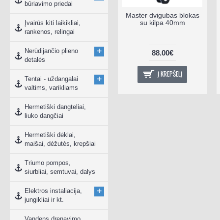
būriavimo priedai
Karbiuratoriaus žikleris
Master dvigubas blokas
Parsun F8/F9.8
su kilpa 40mm
Įvairūs kiti laikikliai,
rankenos, relingai
+
Nerūdijančio plieno
9.00€
88.00€
detalės
Į KREPŠELĮ
Į KREPŠELĮ
+
Tentai - uždangalai
valtims, varikliams
Hermetiški dangteliai,
liuko dangčiai
Hermetiški dėklai,
maišai, dėžutės, krepšiai
Triumo pompos,
siurbliai, semtuvai, dalys
+
Elektros instaliacija,
jungikliai ir kt.
Vandens drenavimo