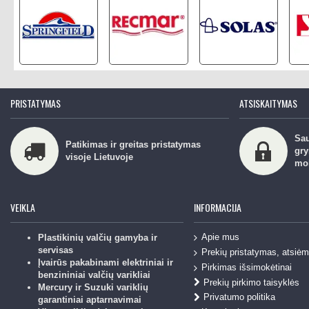
PRISTATYMAS
ATSISKAITYMAS
Sau
Patikimas ir greitas pristatymas
gry
visoje Lietuvoje
mo
VEIKLA
INFORMACIJA
Apie mus
Plastikinių valčių gamyba ir
servisas
Prekių pristatymas, atsiė
Įvairūs pakabinami elektriniai ir
Pirkimas išsimokėtinai
benzininiai valčių varikliai
Prekių pirkimo taisyklės
Mercury ir Suzuki variklių
Privatumo politika
garantiniai aptarnavimai