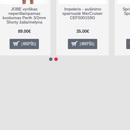
JOBE vyriškas
Impeleris - aušinimo
Spr
neperšlampamas
sparnuotė MerCruiser
Spo
kostiumas Perth 3/2mm
CEF500159G
Shorty žalia/mėlyna
89.00€
35.00€
Į KREPŠELĮ
Į KREPŠELĮ