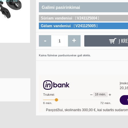
Galimi pasirinkimai
Sūriam vandeniui
V241125004
Gėlam vandeniui
V241125005
Elektrinis inkaro pak
STRONGE
-
+
Į KRE
325.0
Kaina fizinėse parduotuvėse gali skirtis.
Į KR
Įmoko
20,1
−
+
18
mėn.
Trukmė:
6
mėn.
72
mėn.
Pavyzdžiui, skolinantis
300,00
€, kai sutartis sudaroma
18
mėn. te