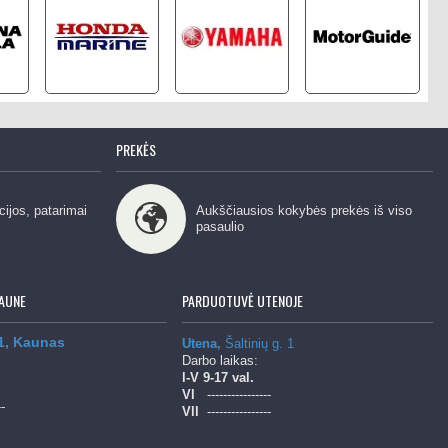
PREKĖS
cijos, patarimai
Aukščiausios kokybės prekės iš viso
pasaulio
AUNE
PARDUOTUVĖ UTENOJE
 1, Kaunas
Utena,
Šaltinių g. 1
Darbo laikas:
l-V
9-17 val.
Vl
----------------
--
Vll
----------------