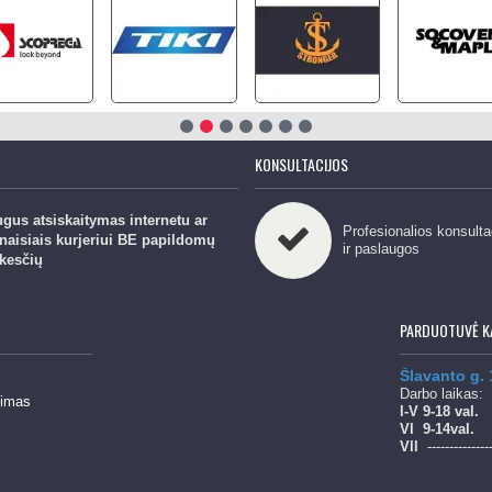
KONSULTACIJOS
gus atsiskaitymas internetu ar
Profesionalios konsulta
naisiais kurjeriui BE papildomų
ir paslaugos
kesčių
PARDUOTUVĖ K
Šlavanto g.
Darbo laikas:
mimas
l-V 9-18 val.
Vl
9-14val.
Vll
--------------