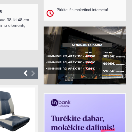
Pirkite išsimokėtinai internetu!
40
.
nuo 38 iki 48 cm.
tinimo elementų