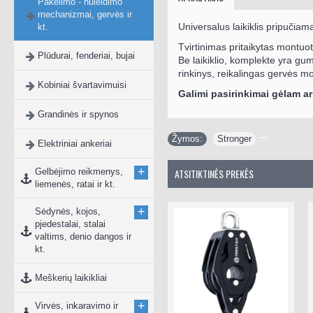
Pakėlimo - nuleidimo
mechanizmai, gervės ir
Universalus laikiklis pripučiam
kt.
Tvirtinimas pritaikytas montuot
Plūdurai, fenderiai, bujai
Be laikiklio, komplekte yra gumi
rinkinys, reikalingas gervės m
Kobiniai švartavimuisi
Galimi pasirinkimai gėlam a
Grandinės ir spynos
Žymos:
Stronger
Elektriniai ankeriai
+
Gelbėjimo reikmenys,
ATSITIKTINĖS PREKĖS
liemenės, ratai ir kt.
+
Sėdynės, kojos,
pjedestalai, stalai
valtims, denio dangos ir
kt.
Meškerių laikikliai
+
Virvės, inkaravimo ir