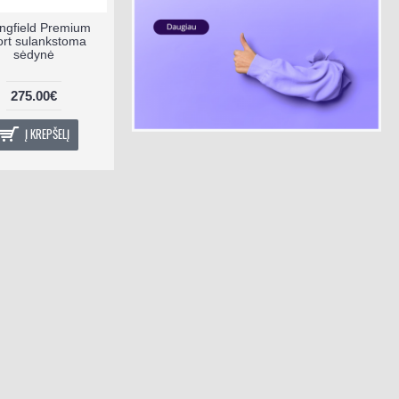
ingfield Premium
rt sulankstoma
sėdynė
275.00€
Į KREPŠELĮ