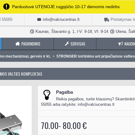
Parduotuvė UTENOJE rugpjūčio 10-17 dienomis nedirbs
3 55055
info@valciucentras.lt
Pristatymas i
Kaunas, Šlavanto g. 1, I-V: 9-18, VI: 9-14
Utena, Šalt
PAGRINDINIS
SERVISAS
NAUDIN
imo mechanizmai, gervės ir kt.
STRONGER tvirtinimo ant pripučiamos valtie
AMOS VALTIES KOMPLEKTAS
Pagalba
Reikia pagalbos, turite klausimų? Skambinkit
55055 arba rašykite:
info@valciucentras.lt
70.00- 80.00 €