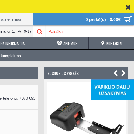
r atsiėmimas
0 prekė(s) - 0.00€
inių g. 1, I-V: 9-17
GA INFORMACIJA
APIE MUS
KONTAKTAI
s komplektas
SUSIJUSIOS PREKĖS
e telefonu: +370 693