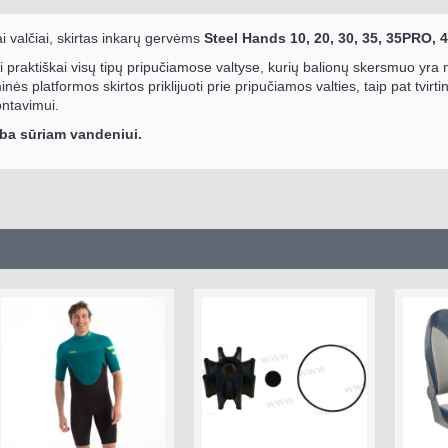
ai valčiai, skirtas inkarų gervėms
Steel Hands 10, 20, 30, 35, 35PRO, 
i praktiškai visų tipų pripučiamose valtyse, kurių balionų skersmuo yra 
nės platformos skirtos priklijuoti prie pripučiamos valties, taip pat tvir
ontavimui.
rba sūriam vandeniui.