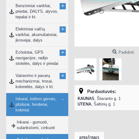
+
Benzininiai varikliai,
priedai, DALYS, alyvos,
tepalai ir kt.
+
Elektriniai valčių
varikliai, akumuliatoriai,
įkrovėjai, dalys
+
Echolotai, GPS
Padidinti
navigacijos, radijo
stotelės, dalys ir priedai
+
Vairavimo ir pavarų
mechanizmai, trosai,
kolonėlės, dalys ir kt.
Parduotuvės:
-
KAUNAS
, Šlavanto g. 1
Inkarai, kėlimo gervės,
UTENA
, Šaltinių g. 1
plūdurai, fenderiai,
kobiniai
Inkarai - gumuoti,
sulankstomi, cinkuoti
APRAŠYMAS