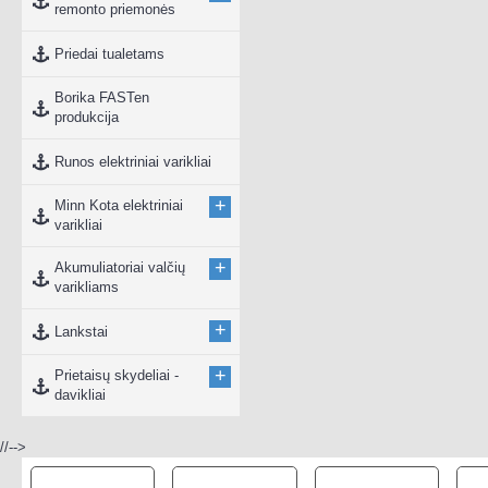
remonto priemonės
Priedai tualetams
Borika FASTen
produkcija
Runos elektriniai varikliai
+
Minn Kota elektriniai
varikliai
+
Akumuliatoriai valčių
varikliams
+
Lankstai
+
Prietaisų skydeliai -
davikliai
//-->