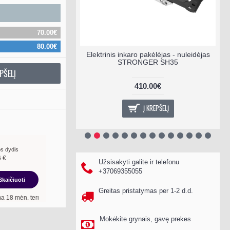
70.00€
80.00€
ėlėjas - nuleidėjas
Elektrinis inkaro pakėlėjas - nuleidėjas
R SH30
STRONGER SH35
PŠELĮ
0€
410.00€
EPŠELĮ
Į KREPŠELĮ
s dydis
6
€
Užsisakyti galite ir telefonu
+37069355055
Skaičiuoti
Greitas pristatymas per 1-2 d.d.
rminui, metinė palūkanų norma –
13,90
%
, sutarties sudarymo mokestis -
3,00
%, mė
Mokėkite grynais, gavę prekes