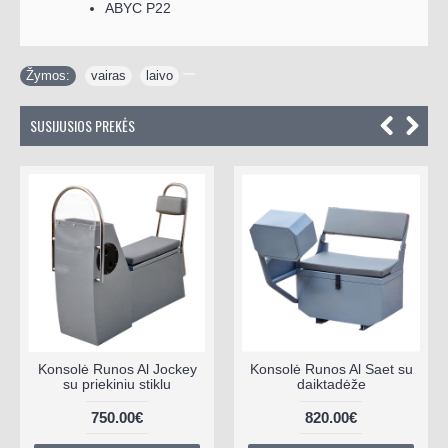
ABYC P22
Žymos:
vairas
,
laivo
SUSIJUSIOS PREKĖS
Konsolė Runos Al Jockey
Konsolė Runos Al Saet su
su priekiniu stiklu
daiktadėže
750.00€
820.00€