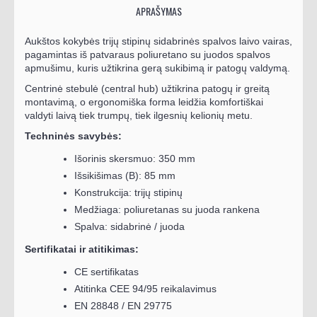
APRAŠYMAS
Aukštos kokybės trijų stipinų sidabrinės spalvos laivo vairas,
pagamintas iš patvaraus poliuretano su juodos spalvos
apmušimu, kuris užtikrina gerą sukibimą ir patogų valdymą.
Centrinė stebulė (central hub) užtikrina patogų ir greitą
montavimą, o ergonomiška forma leidžia komfortiškai
valdyti laivą tiek trumpų, tiek ilgesnių kelionių metu.
Techninės savybės:
Išorinis skersmuo: 350 mm
Išsikišimas (B): 85 mm
Konstrukcija: trijų stipinų
Medžiaga: poliuretanas su juoda rankena
Spalva: sidabrinė / juoda
Sertifikatai ir atitikimas:
CE sertifikatas
Atitinka CEE 94/95 reikalavimus
EN 28848 / EN 29775