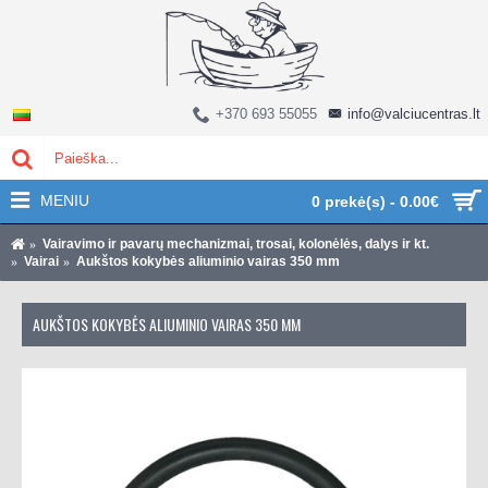
+370 693 55055
info@valciucentras.lt
MENIU
0 prekė(s) - 0.00€
Vairavimo ir pavarų mechanizmai, trosai, kolonėlės, dalys ir kt.
Vairai
Aukštos kokybės aliuminio vairas 350 mm
AUKŠTOS KOKYBĖS ALIUMINIO VAIRAS 350 MM