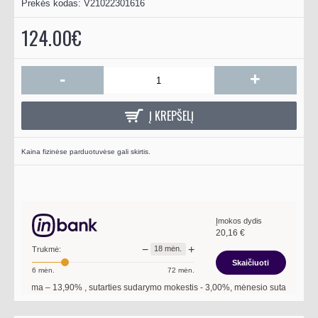
Prekės kodas:
V21022301616
124.00€
-
+
Į KREPŠELĮ
Kaina fizinėse parduotuvėse gali skirtis.
Įmokos dydis
20,16
€
−
+
18
mėn.
Trukmė:
Skaičiuoti
6
mėn.
72
mėn.
 norma –
13,90
%
, sutarties sudarymo mokestis -
3,00
%, mėnesio sutarties mokesti