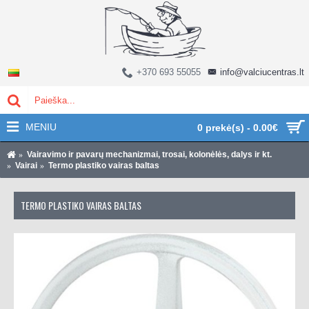
+370 693 55055
info@valciucentras.lt
MENIU
0 prekė(s) - 0.00€
Vairavimo ir pavarų mechanizmai, trosai, kolonėlės, dalys ir kt.
Vairai
Termo plastiko vairas baltas
TERMO PLASTIKO VAIRAS BALTAS