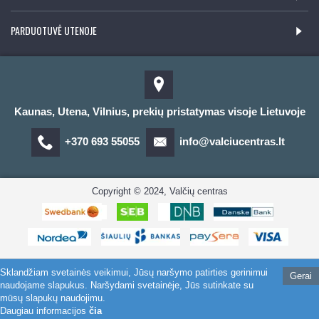
PARDUOTUVĖ UTENOJE
Kaunas, Utena, Vilnius, prekių pristatymas visoje Lietuvoje
+370 693 55055
info@valciucentras.lt
Copyright © 2024, Valčių centras
Sklandžiam svetainės veikimui, Jūsų naršymo patirties gerinimui
Gerai
naudojame slapukus. Naršydami svetainėje, Jūs sutinkate su
mūsų slapukų naudojimu.
Daugiau informacijos
čia