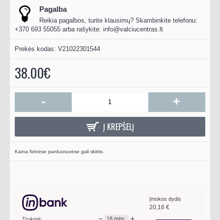
Pagalba
Reikia pagalbos, turite klausimų? Skambinkite telefonu:
+370 693 55055 arba rašykite:
info@valciucentras.lt
Prekės kodas:
V21022301544
38.00€
-
+
Į KREPŠELĮ
Kaina fizinėse parduotuvėse gali skirtis.
Įmokos dydis
20,16
€
−
+
18
mėn.
Trukmė: