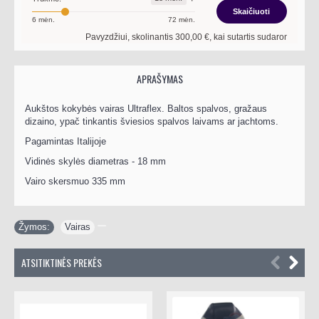
Skaičiuoti
6
mėn.
72
mėn.
Pavyzdžiui, skolinantis
300,00
€, kai sutartis sudaroma
18
mėn. t
APRAŠYMAS
Aukštos kokybės vairas Ultraflex. Baltos spalvos, gražaus
dizaino, ypač tinkantis šviesios spalvos laivams ar jachtoms.
Pagamintas Italijoje
Vidinės skylės diametras - 18 mm
Vairo skersmuo 335 mm
Žymos:
Vairas
ATSITIKTINĖS PREKĖS