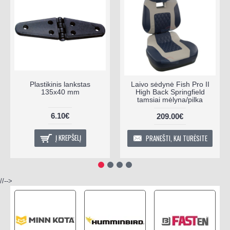
Plastikinis lankstas
Laivo sėdynė Fish Pro II
135x40 mm
High Back Springfield
tamsiai mėlyna/pilka
6.10€
209.00€
Į KREPŠELĮ
PRANEŠTI, KAI TURĖSITE
//-->