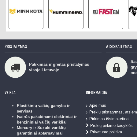
PRISTATYMAS
ATSISKAITYMAS
Sau
Patikimas ir greitas pristatymas
gry
visoje Lietuvoje
mo
VEIKLA
INFORMACIJA
Apie mus
Plastikinių valčių gamyba ir
servisas
Prekių pristatymas, atsiė
Įvairūs pakabinami elektriniai ir
Pirkimas išsimokėtinai
benzininiai valčių varikliai
Prekių pirkimo taisyklės
Mercury ir Suzuki variklių
Privatumo politika
garantiniai aptarnavimai