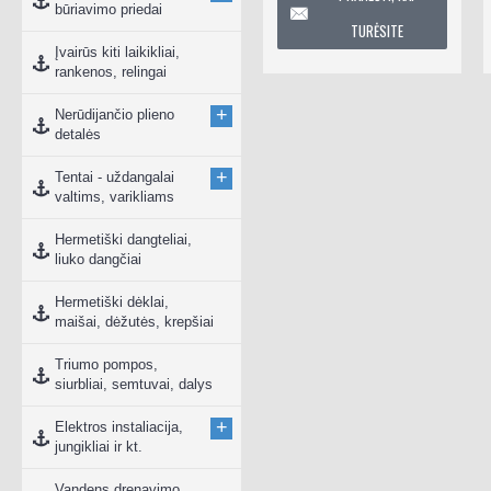
būriavimo priedai
TURĖSITE
Įvairūs kiti laikikliai,
rankenos, relingai
+
Nerūdijančio plieno
detalės
+
Tentai - uždangalai
valtims, varikliams
Hermetiški dangteliai,
liuko dangčiai
Hermetiški dėklai,
maišai, dėžutės, krepšiai
Triumo pompos,
siurbliai, semtuvai, dalys
+
Elektros instaliacija,
jungikliai ir kt.
Vandens drenavimo