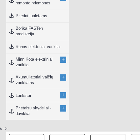
remonto priemonės
Priedai tualetams
Borika FASTen
produkcija
Runos elektriniai varikliai
+
Minn Kota elektriniai
varikliai
+
Akumuliatoriai valčių
varikliams
+
Lankstai
+
Prietaisų skydeliai -
davikliai
//-->