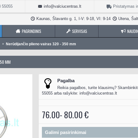
3 55055
info@valciucentras.lt
Pristatymas i
Kaunas, Šlavanto g. 1, I-V: 9-18, VI: 9-14
Utena, Šalt
PAGRINDINIS
SERVISAS
NAUDIN
Nerūdijančio plieno vairas 320 - 350 mm
350 MM
Pagalba
Reikia pagalbos, turite klausimų? Skambinkit
55055 arba rašykite:
info@valciucentras.lt
76.00- 80.00 €
Galimi pasirinkimai