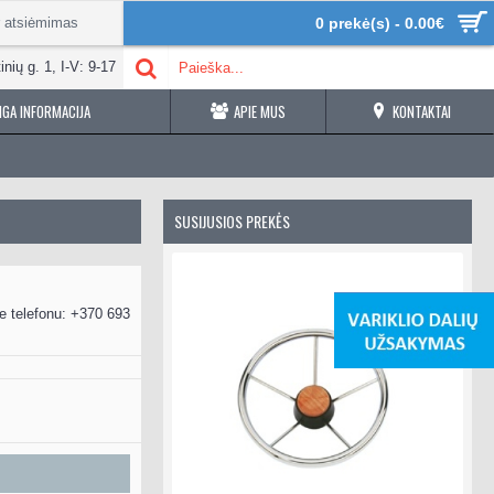
r atsiėmimas
0 prekė(s) - 0.00€
inių g. 1, I-V: 9-17
GA INFORMACIJA
APIE MUS
KONTAKTAI
SUSIJUSIOS PREKĖS
e telefonu: +370 693