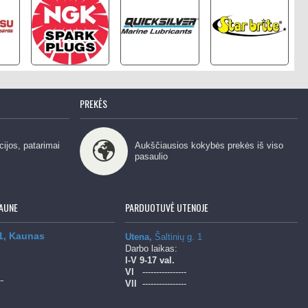
PREKĖS
cijos, patarimai
Aukščiausios kokybės prekės iš viso
pasaulio
AUNE
PARDUOTUVĖ UTENOJE
 1, Kaunas
Utena,
Šaltinių g. 1
Darbo laikas:
l-V
9-17 val.
Vl
----------------
--
Vll
----------------