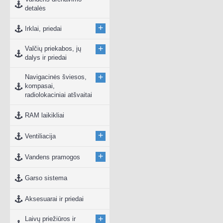
detalės
+
Irklai, priedai
+
Valčių priekabos, jų
dalys ir priedai
+
Navigacinės šviesos,
kompasai,
radiolokaciniai atšvaitai
RAM laikikliai
+
Ventiliacija
+
Vandens pramogos
Garso sistema
Aksesuarai ir priedai
+
Laivų priežiūros ir