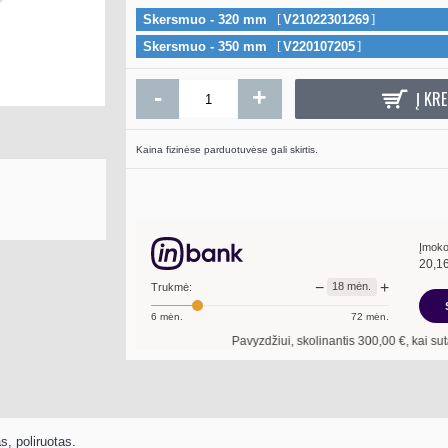
Skersmuo - 320 mm
V21022301269
Skersmuo - 350 mm
V220107205
-
+
Į KRE
Kaina fizinėse parduotuvėse gali skirtis.
Įmoko
20,1
−
+
18
mėn.
Trukmė:
6
mėn.
72
mėn.
Pavyzdžiui, skolinantis
300,00
€, kai sutartis sudar
s, poliruotas.