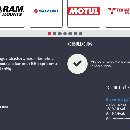
KONSULTACIJOS
gus atsiskaitymas internetu ar
Profesionalios konsulta
naisiais kurjeriui BE papildomų
ir paslaugos
kesčių
PARDUOTUVĖ K
Šlavanto g.
Darbo laikas:
mimas
l-V 9-18 val.
Vl
9-14val.
Vll
--------------