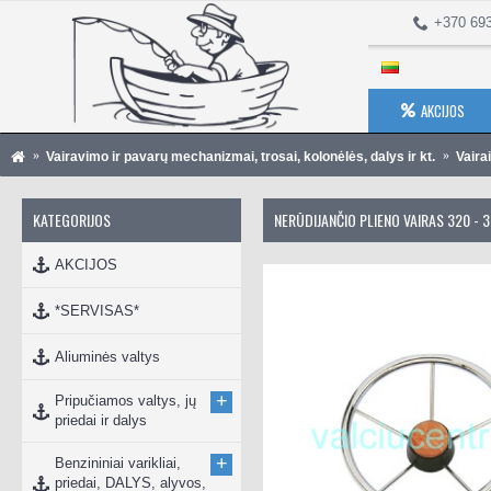
+370 69
AKCIJOS
Vairavimo ir pavarų mechanizmai, trosai, kolonėlės, dalys ir kt.
Vairai
KATEGORIJOS
NERŪDIJANČIO PLIENO VAIRAS 320 - 
AKCIJOS
*SERVISAS*
Aliuminės valtys
+
Pripučiamos valtys, jų
priedai ir dalys
+
Benzininiai varikliai,
priedai, DALYS, alyvos,