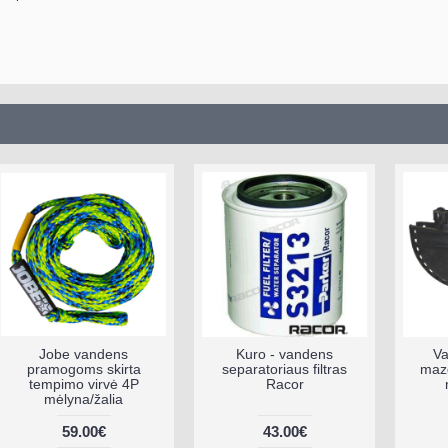
Jobe vandens
Kuro - vandens
Va
pramogoms skirta
separatoriaus filtras
mazg
tempimo virvė 4P
Racor
mėlyna/žalia
59.00€
43.00€