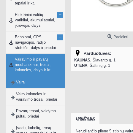
tepalai ir kt.
+
Elektriniai valčių
varikliai, akumuliatoriai,
įkrovėjai, dalys
+
Echolotai, GPS
Padidinti
navigacijos, radijo
stotelės, dalys ir priedai
Parduotuvės:
-
Vairavimo ir pavarų
KAUNAS
, Šlavanto g. 1
mechanizmai, trosai,
UTENA
, Šaltinių g. 1
kolonėlės, dalys ir kt.
Vairai
Vairo kolonėlės ir
vairavimo trosai, priedai
Pavarų trosai, valdymo
pultai, priedai
APRAŠYMAS
Įvadų, kabelių, trosų
Nerūdijančio plieno 5 stipinų vaira