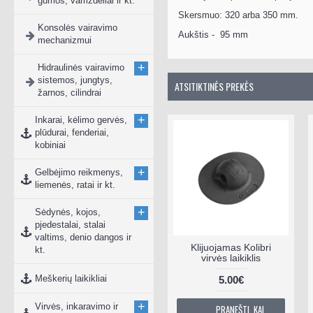
gumos, vamzdeliai ir kt.
Skersmuo: 320 arba 350 mm.
Konsolės vairavimo
Aukštis - 95 mm
mechanizmui
+
Hidraulinės vairavimo
sistemos, jungtys,
ATSITIKTINĖS PREKĖS
žarnos, cilindrai
+
Inkarai, kėlimo gervės,
plūdurai, fenderiai,
kobiniai
+
Gelbėjimo reikmenys,
liemenės, ratai ir kt.
+
Sėdynės, kojos,
pjedestalai, stalai
valtims, denio dangos ir
Klijuojamas Kolibri
kt.
virvės laikiklis
Meškerių laikikliai
5.00€
+
Virvės, inkaravimo ir
PRANEŠTI, KAI