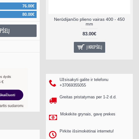
76.00€
80.00€
Nerūdijančio plieno vairas 400 - 450
mm
PŠELĮ
83.00€
Į KREPŠELĮ
s dydis
Užsisakyti galite ir telefonu
6
€
+37069355055
Skaičiuoti
Greitas pristatymas per 1-2 d.d.
oma
18
mėn. terminui, metinė palūkanų norma –
13,90
%
, sutarties sudarymo mokest
Mokėkite grynais, gavę prekes
Pirkite išsimokėtinai internetu!