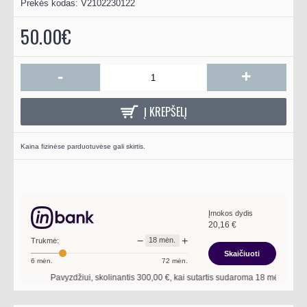
Prekės kodas:
V2102230122
50.00€
-
+
Į KREPŠELĮ
Kaina fizinėse parduotuvėse gali skirtis.
Įmokos dydis
20,16
€
−
+
18
mėn.
Trukmė:
Skaičiuoti
6
mėn.
72
mėn.
Pavyzdžiui, skolinantis
300,00
€, kai sutartis sudaroma
18
mėn. terminui,