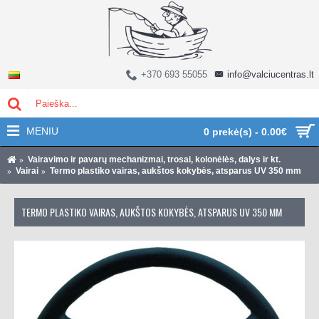
+370 693 55055
info@valciucentras.lt
MENIU
0 prekė(s) - 0.00€
Vairavimo ir pavarų mechanizmai, trosai, kolonėlės, dalys ir kt.
Vairai
Termo plastiko vairas, aukštos kokybės, atsparus UV 350 mm
TERMO PLASTIKO VAIRAS, AUKŠTOS KOKYBĖS, ATSPARUS UV 350 MM