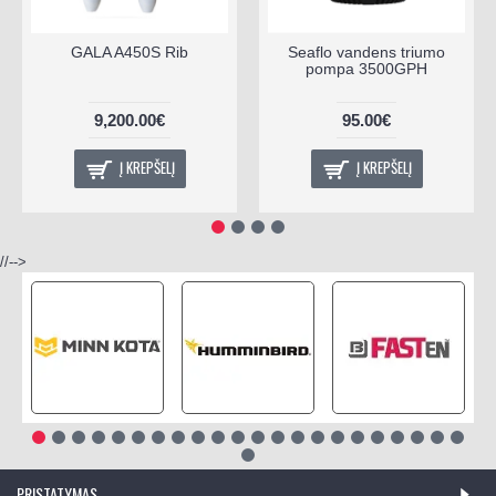
GALA A450S Rib
Seaflo vandens triumo
pompa 3500GPH
9,200.00€
95.00€
Į KREPŠELĮ
Į KREPŠELĮ
//-->
PRISTATYMAS