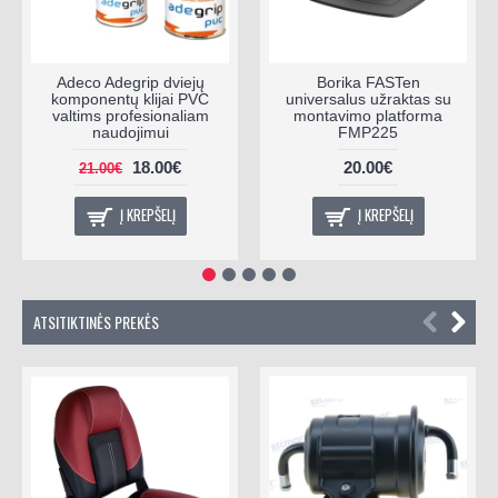
Adeco Adegrip dviejų
Borika FASTen
komponentų klijai PVC
universalus užraktas su
valtims profesionaliam
montavimo platforma
naudojimui
FMP225
18.00€
20.00€
21.00€
Į KREPŠELĮ
Į KREPŠELĮ
ATSITIKTINĖS PREKĖS