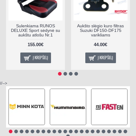
Sulenkiama RUNOS
Aukšto slėgio kuro filtras
DELUXE Sport sėdynė su
Suzuki DF150-DF175
aukštu atlošu Nr.1
varikliams
155.00€
44.00€
Į KREPŠELĮ
Į KREPŠELĮ
//-->