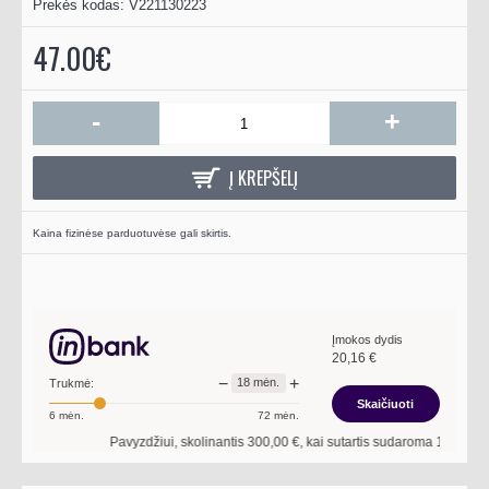
Prekės kodas:
V221130223
47.00€
-
+
Į KREPŠELĮ
Kaina fizinėse parduotuvėse gali skirtis.
Įmokos dydis
20,16
€
−
+
18
mėn.
Trukmė:
Skaičiuoti
6
mėn.
72
mėn.
Pavyzdžiui, skolinantis
300,00
€, kai sutartis sudaroma
18
mėn. term