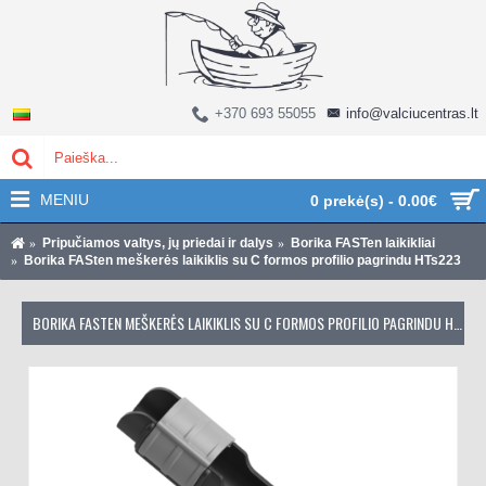
+370 693 55055
info@valciucentras.lt
MENIU
0 prekė(s) - 0.00€
Pripučiamos valtys, jų priedai ir dalys
Borika FASTen laikikliai
Borika FASten meškerės laikiklis su C formos profilio pagrindu HTs223
BORIKA FASTEN MEŠKERĖS LAIKIKLIS SU C FORMOS PROFILIO PAGRINDU HTS223