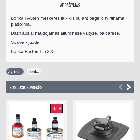
APRAŠYMAS
Borika FASten meškerės laikiklis su ant bėgelio tvirtinama
platforma.
Dažniausiai naudojamas aliuminėse valtyse, baidarėse.
Spalva - juoda.
Borika Fasten HTs223
Žymos:
borika
SUSIJUSIOS PREKĖS
-14%