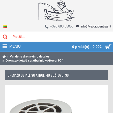
+370 693 55055
info@valciucentras.lt
MENIU
0 prekė(s) - 0.00€
Vandens drenavimo detalės
Drenažo detalė su atbuliniu vožtuvu, 90°
DRENAŽO DETALĖ SU ATBULINIU VOŽTUVU, 90°