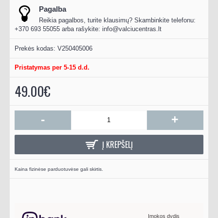
Pagalba
Reikia pagalbos, turite klausimų? Skambinkite telefonu:
+370 693 55055 arba rašykite:
info@valciucentras.lt
Prekės kodas:
V250405006
Pristatymas per 5-15 d.d.
49.00€
-
+
Į KREPŠELĮ
Kaina fizinėse parduotuvėse gali skirtis.
Įmokos dydis