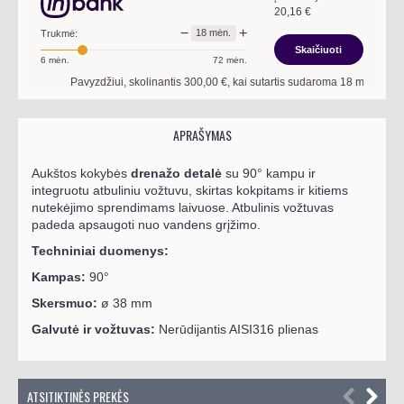
20,16
€
−
+
18
mėn.
Trukmė:
Skaičiuoti
6
mėn.
72
mėn.
Pavyzdžiui, skolinantis
300,00
€, kai sutartis sudaroma
18
mėn. terminui,
APRAŠYMAS
Aukštos kokybės
drenažo detalė
su 90° kampu ir
integruotu atbuliniu vožtuvu, skirtas kokpitams ir kitiems
nutekėjimo sprendimams laivuose. Atbulinis vožtuvas
padeda apsaugoti nuo vandens grįžimo.
Techniniai duomenys:
Kampas:
90°
Skersmuo:
ø 38 mm
Galvutė ir vožtuvas:
Nerūdijantis AISI316 plienas
ATSITIKTINĖS PREKĖS