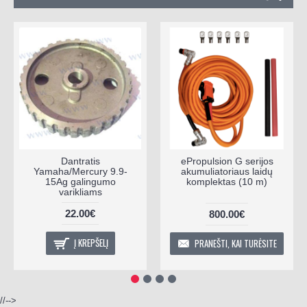
Dantratis
ePropulsion G serijos
Yamaha/Mercury 9.9-
akumuliatoriaus laidų
15Ag galingumo
komplektas (10 m)
varikliams
22.00€
800.00€
Į KREPŠELĮ
PRANEŠTI, KAI TURĖSITE
//-->