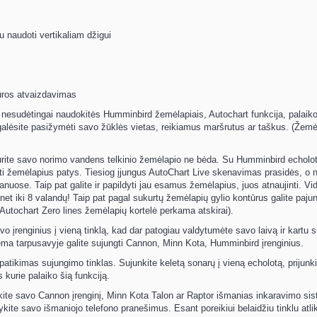
naudoti vertikaliam džigui
ūros atvaizdavimas
nesudėtingai naudokitės Humminbird žemėlapiais, Autochart funkcija, palai
galėsite pasižymėti savo žūklės vietas, reikiamus maršrutus ar taškus. (Žemė
turite savo norimo vandens telkinio žemėlapio ne bėda. Su Humminbird echolota
rti žemėlapius patys. Tiesiog įjungus AutoChart Live skenavimas prasidės, o n
anuose. Taip pat galite ir papildyti jau esamus žemėlapius, juos atnaujinti. V
i net iki 8 valandų! Taip pat pagal sukurtų žemėlapių gylio kontūrus galite paju
. (Autochart Zero lines žemėlapių kortelė perkama atskirai).
vo įrenginius į vieną tinklą, kad dar patogiau valdytumėte savo laivą ir kartu s
stema tarpusavyje galite sujungti Cannon, Minn Kota, Humminbird įrenginius.
r patikimas sujungimo tinklas. Sujunkite keletą sonarų į vieną echolotą, prijun
s kurie palaiko šią funkciją.
ykite savo Cannon įrenginį, Minn Kota Talon ar Raptor išmanias inkaravimo si
te savo išmaniojo telefono pranešimus. Esant poreikiui belaidžiu tinklu atli