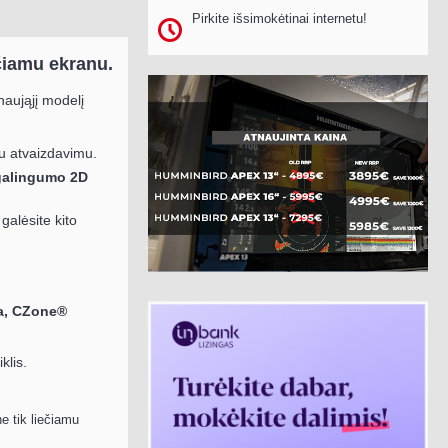
Pirkite išsimokėtinai internetu!
čiamu ekranu.
naująjį modelį
iu atvaizdavimu.
alingumo 2D
galėsite kito
ma, CZone®
klis.
ne tik liečiamu