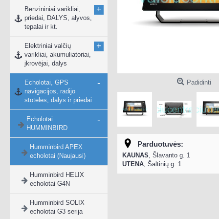
+
Benzininiai varikliai,
priedai, DALYS, alyvos,
tepalai ir kt.
+
Elektriniai valčių
varikliai, akumuliatoriai,
įkrovėjai, dalys
-
Echolotai, GPS
Padidinti
navigacijos, radijo
stotelės, dalys ir priedai
-
Echolotai
HUMMINBIRD
Parduotuvės:
Humminbird APEX
KAUNAS
, Šlavanto g. 1
echolotai (Naujausi)
UTENA
, Šaltinių g. 1
Humminbird HELIX
echolotai G4N
Humminbird SOLIX
echolotai G3 serija