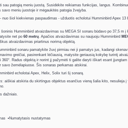
rti sau patogią meniu juostą. Susidėkite reikiamas funkcijas, langus. Kombinu
s savo meniu juostoje ir mėgaukitės patogia žvejyba.
- nuo šiol kiekvienas paspaudimas - užduotis echolotui Humminbird Apex 13
u šoninis Humminbird atvaizdavimas su MEGA SI sonaru būdavo po 37,5 m į k
tysite net po
60 metrų
. Apačios atvaizdavimas su naujuoju Humminbird
MEG
yškus atvaizdavimas priartinus norimą objektą.
mminbird sonaru pamatykite žuvį pirmiau nei ji pamatys jus, kadangi skenav
enavimo greičiai, pasirenkant lėčiausią, matysite geriausią kokybę turintį atv
 360°. Radus objektą ir norint jį pažymėti ti galite daryti iškart esant įjungta
r savo žemėlapiuose. Šis sonaras perkamas atskirai.
minbird echolotai Apex, Helix, Solix turi šį sonarą.
 aiškiai atskiria du skirtingus objektus esančius vieną šalia kito, nesulieja į 
no.
is dažniais.
rimas •Numatytasis nustatymas