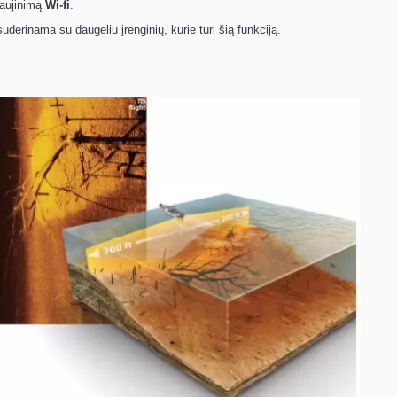
naujinimą
Wi-fi
.
suderinama su daugeliu įrenginių, kurie turi šią funkciją.