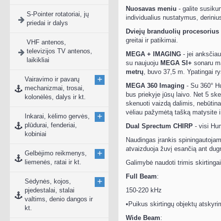
Nuosavas meniu
- galite susiku
S-Pointer rotatoriai, jų
individualius nustatymus, deriniu
priedai ir dalys
Dviejų branduolių procesorius
greitai ir patikimai.
VHF antenos,
televizijos TV antenos,
MEGA + IMAGING
- jei anksčia
laikikliai
su naujuoju
MEGA SI+
sonaru ma
metrų
, buvo 37,5 m. Ypatingai r
+
Vairavimo ir pavarų
MEGA 360 Imaging
- Su 360° Hu
mechanizmai, trosai,
bus priekyje jūsų laivo. Net 5 sk
kolonėlės, dalys ir kt.
skenuoti vaizdą dalimis, nebūtinai
vėliau pažymėtą tašką matysite i
+
Inkarai, kėlimo gervės,
plūdurai, fenderiai,
Dual Sprectum CHIRP
- visi Hum
kobiniai
Naudingas įrankis spiningautojams:
atvaizduoja žuvį esančią ant dug
+
Gelbėjimo reikmenys,
liemenės, ratai ir kt.
Galimybė naudoti trimis skirtinga
Full Beam
:
+
Sėdynės, kojos,
pjedestalai, stalai
150-220 kHz
valtims, denio dangos ir
•Puikus skirtingų objektų atsky
kt.
Wide Beam
: