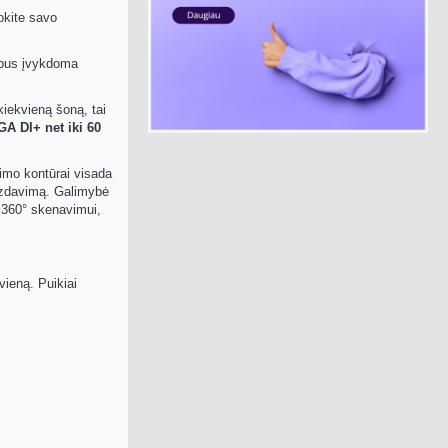
okite savo
 bus įvykdoma
iekvieną šoną, tai
A DI+ net iki 60
imo kontūrai visada
aizdavimą. Galimybė
m 360° skenavimui,
vieną. Puikiai