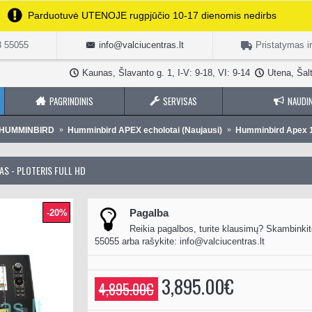
Parduotuvė UTENOJE rugpjūčio 10-17 dienomis nedirbs
3 55055
info@valciucentras.lt
Pristatymas i
Kaunas, Šlavanto g. 1, I-V: 9-18, VI: 9-14
Utena, Šalt
PAGRINDINIS
SERVISAS
NAUDIN
i HUMMINBIRD
Humminbird APEX echolotai (Naujausi)
Humminbird Apex 13
S - PLOTERIS FULL HD
Pagalba
-20%
Reikia pagalbos, turite klausimų? Skambinkit
55055 arba rašykite:
info@valciucentras.lt
3,895.00€
4,895.00€