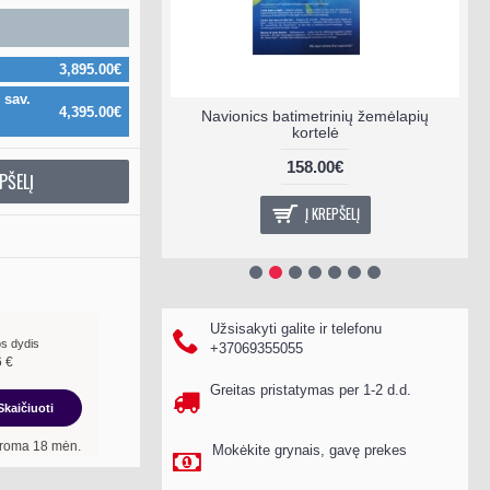
3,895.00€
 sav.
4,395.00€
etrinių
Navionics batimetrinių žemėlapių
B
kortelė
158.00€
PŠELĮ
Į KREPŠELĮ
Užsisakyti galite ir telefonu
s dydis
+37069355055
6
€
Greitas pristatymas per 1-2 d.d.
Skaičiuoti
ui, metinė palūkanų norma –
13,90
%
, sutarties sudarymo mokestis -
3,00
%, mėnesi
Mokėkite grynais, gavę prekes