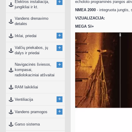
+
Elektros instaliacija,
echoloto programinės įrangos at
jungikliai ir kt.
NMEA 2000
- integruota jungtis, 
VIZUALIZACIJA:
Vandens drenavimo
detalės
MEGA SI+
+
Irklai, priedai
+
Valčių priekabos, jų
dalys ir priedai
+
Navigacinės šviesos,
kompasai,
radiolokaciniai atšvaitai
RAM laikikliai
+
Ventiliacija
+
Vandens pramogos
Garso sistema