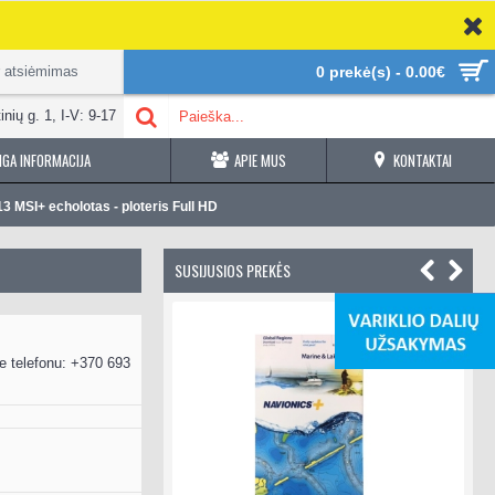
r atsiėmimas
0 prekė(s) - 0.00€
inių g. 1, I-V: 9-17
GA INFORMACIJA
APIE MUS
KONTAKTAI
 MSI+ echolotas - ploteris Full HD
SUSIJUSIOS PREKĖS
e telefonu: +370 693