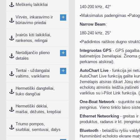
Meškerių laikikliai
140-200 kHz, 42°
•Maksimalus padengimas •Patogu 
+
Virvės, inkaravimo ir
būriavimo priedai
Narrow Beam
:
180-240 kHz, 25°
Įvairūs kiti laikikliai,
rankenos, relingai
•Padidintos raiškos dugno strukt
Integruotas GPS
- GPS pagalba 
+
Nerūdijančio plieno
batimetrijos žemėlapiai. Žinoma 
detalės
perkamos atskirai).
+
Tentai - uždangalai
AutoChart Live
- funkcija jei ne
valtims, varikliams
AutoChart Live funkciją galite ku
žemėlapis atsiras iškart Jūsų ekr
echolotų atmintis leidžia įrašinėt
Hermetiški dangteliai,
variklius su i-Pilot Link funkcija
liuko dangčiai
One-Boat Network
- sujunkite sa
Hermetiški dėklai,
įrenginius. Vieno tinklo laivo si
maišai, dėžutės, krepšiai
Ethernet Networking
- greitas i
produktus, radarus ir kt. įrenginiu
Triumo pompos,
siurbliai, semtuvai, dalys
Bluetooth
- belaidžiu ryšiu vald
Humminbird echoloto ekrane matyki