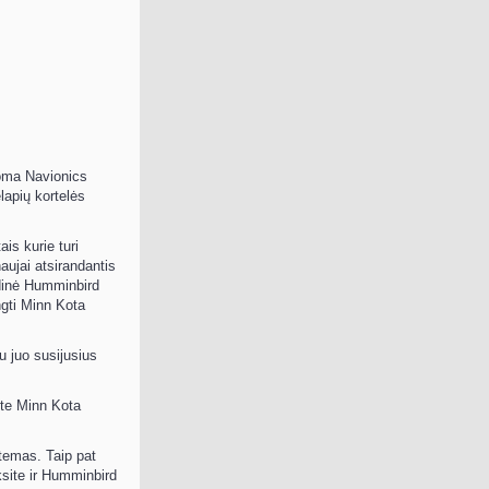
koma Navionics
lapių kortelės
is kurie turi
aujai atsirandantis
idinė Humminbird
ngti Minn Kota
u juo susijusius
kite Minn Kota
stemas. Taip pat
ksite ir Humminbird