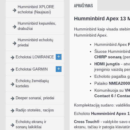
APRAŠYMAS
Humminbird XPLORE
echolotai (Naujausi)
Humminbird Apex 13 MS
Humminbird kepurėlės,
drabužiai
Humminbird kaip visada stebina 
Humminbird Apex.
Humminbird echolotų
Humminbird Apex
priedai
Šiuose Humminbird 
+
CHIRP sonarą
(pe
Echolotai LOWRANCE
HDMI jungtis
- atv
+
Echolotai GARMIN
įrenginio vaizdą pe
Echoloto pagalba ga
Echolotų žemėlapių
Palaiko
NMEA2000
kortelės
Komunikuoja su
VH
Contact 6 / Conta
Deeper sonarai, priedai
Komplektaciją sudaro: valdiklis 
Radijo stotelės, racijos
Echoloto
Humminbird Apex 1
Echolotų ekranų ir
Cross Touch®
- valdykite savo e
sonarų laikikliai
ekranu, tačiau ir patogia klaviatū