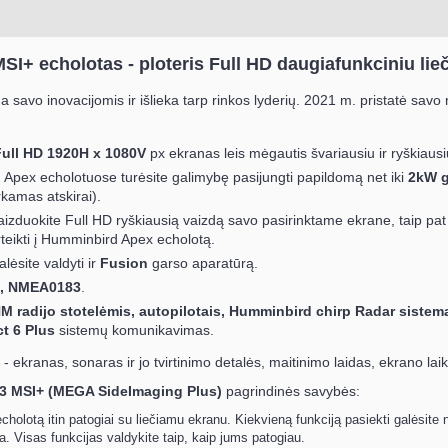
I+ echolotas - ploteris Full HD daugiafunkciniu lie
savo inovacijomis ir išlieka tarp rinkos lyderių. 2021 m. pristatė savo 
Full HD 1920H x 1080V
px ekranas leis mėgautis švariausiu ir ryškiaus
Apex echolotuose turėsite galimybę pasijungti papildomą net iki
2kW g
rkamas atskirai).
aizduokite Full HD ryškiausią vaizdą savo pasirinktame ekrane, taip pat 
rteikti į Humminbird Apex echolotą.
lėsite valdyti ir
Fusion
garso aparatūrą.
, NMEA0183
.
M radijo stotelėmis, autopilotais, Humminbird chirp Radar siste
ct 6 Plus
sistemų komunikavimas.
- ekranas, sonaras ir jo tvirtinimo detalės, maitinimo laidas, ekrano laiki
3 MSI+ (MEGA SideImaging Plus)
pagrindinės savybės:
cholotą itin patogiai su liečiamu ekranu. Kiekvieną funkciją pasiekti galėsite 
ra. Visas funkcijas valdykite taip, kaip jums patogiau.