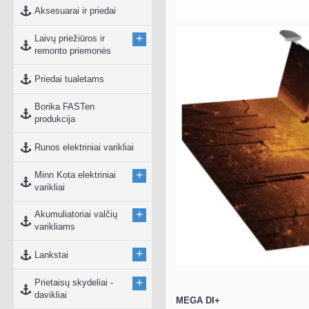
Aksesuarai ir priedai
+
Laivų priežiūros ir
remonto priemonės
Priedai tualetams
Borika FASTen
produkcija
Runos elektriniai varikliai
+
Minn Kota elektriniai
varikliai
+
Akumuliatoriai valčių
varikliams
+
Lankstai
+
Prietaisų skydeliai -
davikliai
MEGA DI+