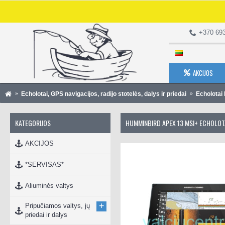
+370 69
AKCIJOS
Echolotai, GPS navigacijos, radijo stotelės, dalys ir priedai
Echolota
KATEGORIJOS
HUMMINBIRD APEX 13 MSI+ ECHOLOTA
AKCIJOS
*SERVISAS*
Aliuminės valtys
+
Pripučiamos valtys, jų
priedai ir dalys