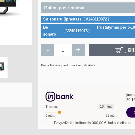
Galimi pasirinkimai
Su sonaru (įprastas)
V240119072
Be
Pristatymas per 5-10
V240119073
HB AUTOCHART ZLINE batim
sonaro
žemėlapių kortelė
105.00€
-
+
Į KRE
Į KREPŠELĮ
Kaina fizinėse parduotuvėse gali skirtis.
Įmoko
20,1
−
+
18
mėn.
Trukmė:
6
mėn.
72
mėn.
Pavyzdžiui, skolinantis
300,00
€, kai sutartis sudaroma
18
mėn. termin