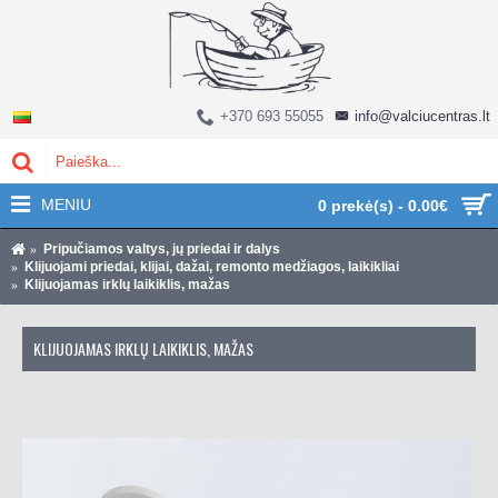
+370 693 55055
info@valciucentras.lt
MENIU
0 prekė(s) - 0.00€
Pripučiamos valtys, jų priedai ir dalys
Klijuojami priedai, klijai, dažai, remonto medžiagos, laikikliai
Klijuojamas irklų laikiklis, mažas
KLIJUOJAMAS IRKLŲ LAIKIKLIS, MAŽAS