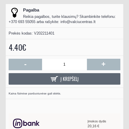
Pagalba
Reikia pagalbos, turite klausimų? Skambinkite telefonu:
+370 693 55055 arba rašykite:
info@valciucentras.lt
Prekės kodas:
V202211401
4.40€
-
+
Į KREPŠELĮ
Kaina fizinėse parduotuvėse gali skirtis.
Įmokos dydis
20,16
€