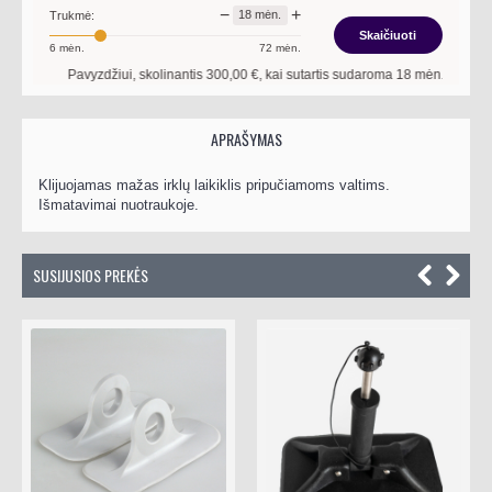
−
+
18
mėn.
Trukmė:
Skaičiuoti
6
mėn.
72
mėn.
Pavyzdžiui, skolinantis
300,00
€, kai sutartis sudaroma
18
mėn. terminui, me
APRAŠYMAS
Klijuojamas mažas irklų laikiklis pripučiamoms valtims.
Išmatavimai nuotraukoje.
SUSIJUSIOS PREKĖS