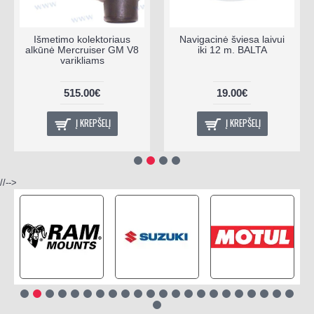
Išmetimo kolektoriaus
Navigacinė šviesa laivui
alkūnė Mercruiser GM V8
iki 12 m. BALTA
varikliams
515.00€
19.00€
Į KREPŠELĮ
Į KREPŠELĮ
//-->