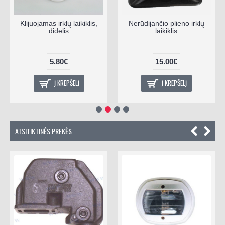
Klijuojamas irklų laikiklis,
Nerūdijančio plieno irklų
didelis
laikiklis
5.80€
15.00€
Į KREPŠELĮ
Į KREPŠELĮ
ATSITIKTINĖS PREKĖS