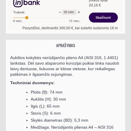
Įmokos dydis
20,16
€
−
+
18
mėn.
Trukmė:
Skaičiuoti
6
mėn.
72
mėn.
Pavyzdžiui, skolinantis
300,00
€, kai sutartis sudaroma
18
mėn. terminui,
APRAŠYMAS
Aukštos kokybės nerūdijančio plieno A4 (AISI 316, 1.4401)
lankstas. Dėl savo atsparumo korozijai puikiai tinka naudoti
laivų deniuose, liukuose ar kitose vietose, kur reikalingas
patikimas ir ilgaamžis sujungimas.
Techniniai duomenys:
Plotis (B): 74 mm
Aukštis (H): 30 mm
Ilgis (L): 65 mm
Storis (S): 6 mm
Skylės diametras (BD): 5,3 mm
Medžiaga: Nerūdijantis plienas A4 – AISI 316