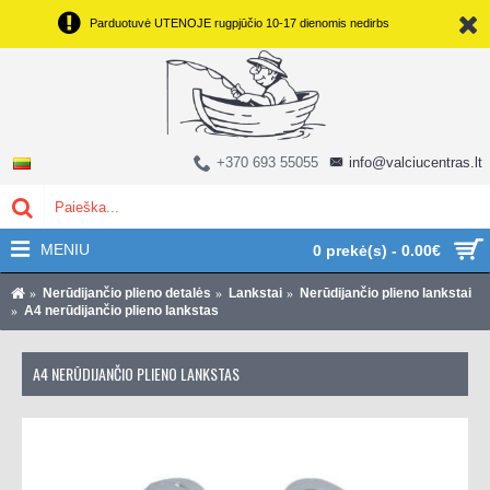
Parduotuvė UTENOJE rugpjūčio 10-17 dienomis nedirbs
+370 693 55055
info@valciucentras.lt
MENIU
0 prekė(s) - 0.00€
Nerūdijančio plieno detalės
Lankstai
Nerūdijančio plieno lankstai
A4 nerūdijančio plieno lankstas
A4 NERŪDIJANČIO PLIENO LANKSTAS