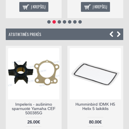
Į KREPŠELĮ
Į KREPŠELĮ
ATSITIKTINĖS PREKĖS
Impeleris - aušinimo
Humminbird IDMK H5
sparnuotė Yamaha CEF
Helix 5 laikiklis
500385G
26.00€
80.00€