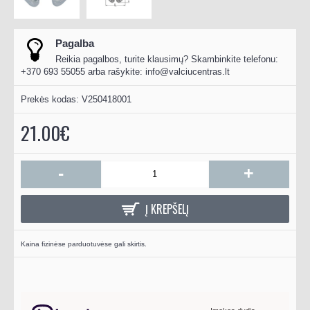
Pagalba
Reikia pagalbos, turite klausimų? Skambinkite telefonu:
+370 693 55055 arba rašykite:
info@valciucentras.lt
Prekės kodas:
V250418001
21.00€
-
+
Į KREPŠELĮ
Kaina fizinėse parduotuvėse gali skirtis.