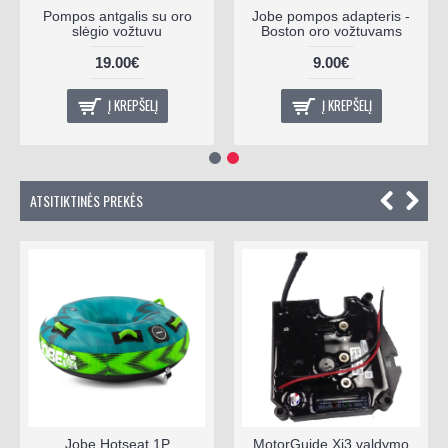
Pompos antgalis su oro
Jobe pompos adapteris -
slėgio vožtuvu
Boston oro vožtuvams
19.00€
9.00€
Į KREPŠELĮ
Į KREPŠELĮ
ATSITIKTINĖS PREKĖS
Jobe Hotseat 1P
MotorGuide Xi3 valdymo