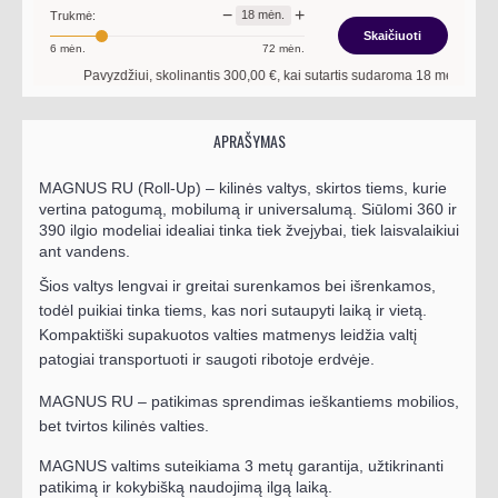
−
+
18
mėn.
Trukmė:
Skaičiuoti
6
mėn.
72
mėn.
Pavyzdžiui, skolinantis
300,00
€, kai sutartis sudaroma
18
mėn. terminui, 
APRAŠYMAS
MAGNUS RU (Roll-Up) –
kilinės valtys, skirtos tiems, kurie
vertina patogumą, mobilumą ir universalumą. Siūlomi 360 ir
390 ilgio modeliai idealiai tinka tiek žvejybai, tiek laisvalaikiui
ant vandens.
Šios valtys lengvai ir greitai surenkamos bei išrenkamos,
todėl puikiai tinka tiems, kas nori sutaupyti laiką ir vietą.
Kompaktiški supakuotos valties matmenys leidžia valtį
patogiai transportuoti ir saugoti ribotoje erdvėje.
MAGNUS RU – patikimas sprendimas ieškantiems mobilios,
bet tvirtos kilinės valties.
MAGNUS valtims suteikiama 3 metų garantija, užtikrinanti
patikimą ir kokybišką naudojimą ilgą laiką.