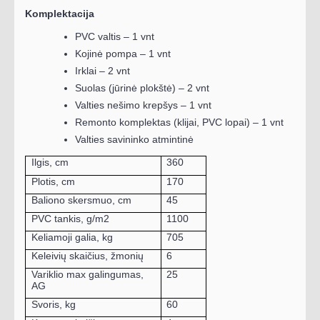
Komplektacija
PVC valtis – 1 vnt
Kojinė pompa – 1 vnt
Irklai – 2 vnt
Suolas (jūrinė plokštė) – 2 vnt
Valties nešimo krepšys – 1 vnt
Remonto komplektas (klijai, PVC lopai) – 1 vnt
Valties savininko atmintinė
Ilgis, cm
360
Plotis, cm
170
Baliono skersmuo, cm
45
PVC tankis, g/m2
1100
Keliamoji galia, kg
705
Keleivių skaičius, žmonių
6
Variklio max galingumas,
25
AG
Svoris, kg
60