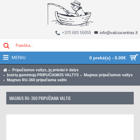
+370 693 55055
info@valciucentras.lt
MENIU
0 prekė(s) - 0.00€
Pripučiamos valtys, jų priedai ir dalys
Įvairių gamintojų PRIPUČIAMOS VALTYS
Magnus pripučiamos valtys
Magnus RU-360 pripučiama valtis
MAGNUS RU-360 PRIPUČIAMA VALTIS