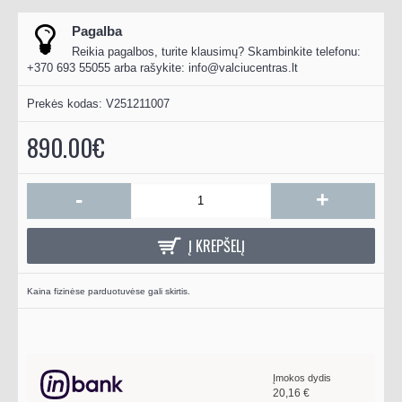
Pagalba
Reikia pagalbos, turite klausimų? Skambinkite telefonu:
+370 693 55055 arba rašykite:
info@valciucentras.lt
Prekės kodas:
V251211007
890.00€
-
+
Į KREPŠELĮ
Kaina fizinėse parduotuvėse gali skirtis.
Įmokos dydis
20,16
€