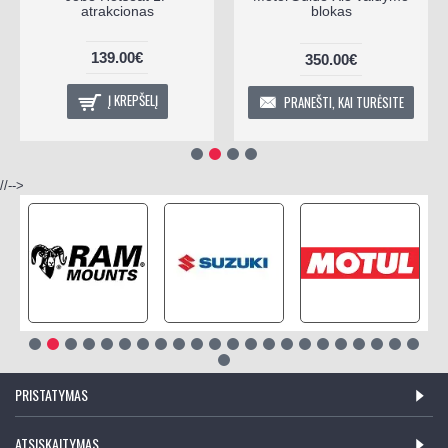
atrakcionas
blokas
139.00€
350.00€
Į KREPŠELĮ
PRANEŠTI, KAI TURĖSITE
//-->
PRISTATYMAS
ATSISKAITYMAS