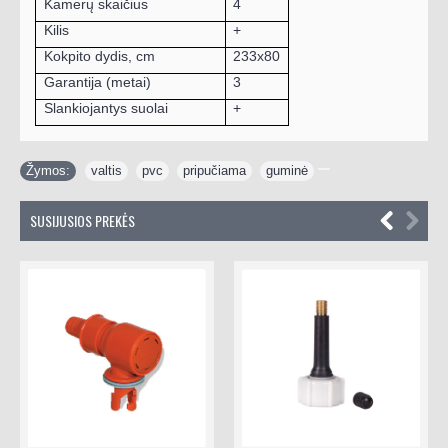
Kamerų skaičius
4
Kilis
+
Kokpito dydis, cm
233x80
Garantija (metai)
3
Slankiojantys suolai
+
Žymos:
valtis
,
pvc
,
pripučiama
,
guminė
SUSIJUSIOS PREKĖS