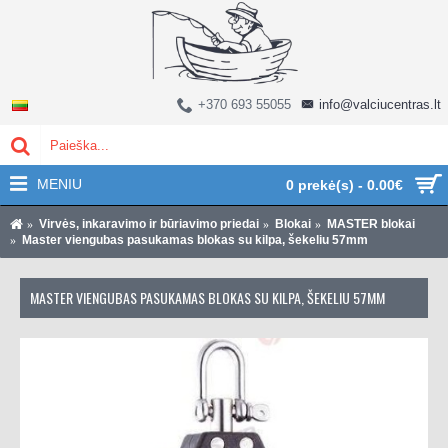
+370 693 55055
info@valciucentras.lt
MENIU
0 prekė(s) - 0.00€
Virvės, inkaravimo ir būriavimo priedai
Blokai
MASTER blokai
Master viengubas pasukamas blokas su kilpa, šekeliu 57mm
MASTER VIENGUBAS PASUKAMAS BLOKAS SU KILPA, ŠEKELIU 57MM