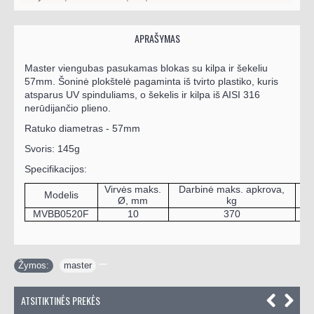
APRAŠYMAS
Master viengubas pasukamas
blokas su kilpa ir šekeliu
57mm
.
Šoninė plokštelė pagaminta iš tvirto plastiko, kuris
atsparus UV spinduliams, o šekelis ir kilpa iš AISI 316
nerūdijančio plieno.
Ratuko diametras - 57mm
Svoris: 145g
Specifikacijos:
Virvės maks.
Darbinė maks. apkrova,
Modelis
T
Ø, mm
kg
MVBB0520F
10
370
Žymos:
master
ATSITIKTINĖS PREKĖS