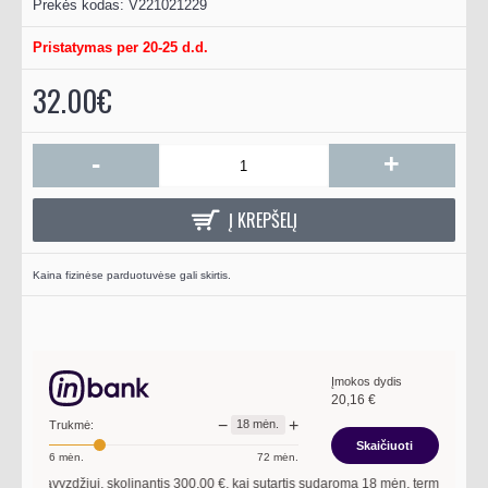
Prekės kodas:
V221021229
Pristatymas per 20-25 d.d.
32.00€
-
+
Į KREPŠELĮ
Kaina fizinėse parduotuvėse gali skirtis.
Įmokos dydis
20,16
€
−
+
18
mėn.
Trukmė:
Skaičiuoti
6
mėn.
72
mėn.
Pavyzdžiui, skolinantis
300,00
€, kai sutartis sudaroma
18
mėn. terminui, metin