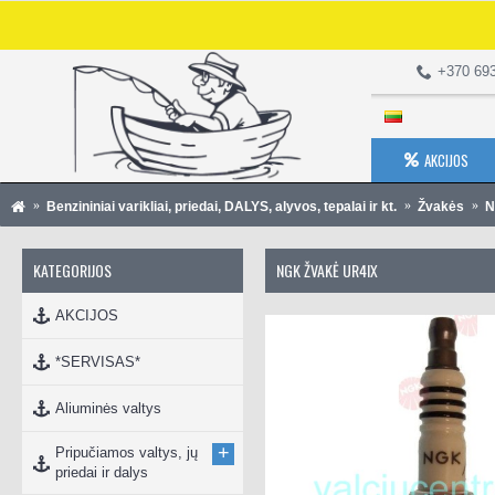
+370 69
AKCIJOS
Benzininiai varikliai, priedai, DALYS, alyvos, tepalai ir kt.
Žvakės
N
KATEGORIJOS
NGK ŽVAKĖ UR4IX
AKCIJOS
*SERVISAS*
Aliuminės valtys
+
Pripučiamos valtys, jų
priedai ir dalys