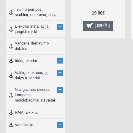
Triumo pompos,
19.00€
siurbliai, semtuvai, dalys
Į KREPŠELĮ
+
Elektros instaliacija,
jungikliai ir kt.
Vandens drenavimo
detalės
+
Irklai, priedai
+
Valčių priekabos, jų
dalys ir priedai
+
Navigacinės šviesos,
kompasai,
radiolokaciniai atšvaitai
RAM laikikliai
+
Ventiliacija