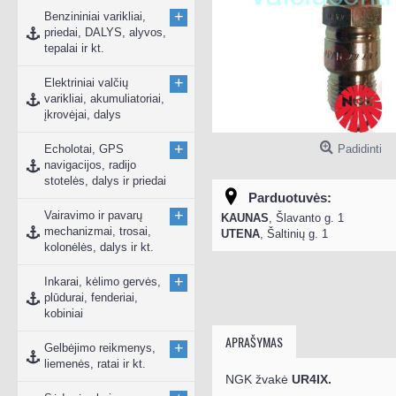
+
Benzininiai varikliai,
priedai, DALYS, alyvos,
tepalai ir kt.
+
Elektriniai valčių
varikliai, akumuliatoriai,
įkrovėjai, dalys
+
Echolotai, GPS
Padidinti
navigacijos, radijo
stotelės, dalys ir priedai
Parduotuvės:
+
Vairavimo ir pavarų
KAUNAS
, Šlavanto g. 1
mechanizmai, trosai,
UTENA
, Šaltinių g. 1
kolonėlės, dalys ir kt.
+
Inkarai, kėlimo gervės,
plūdurai, fenderiai,
kobiniai
APRAŠYMAS
+
Gelbėjimo reikmenys,
liemenės, ratai ir kt.
NGK žvakė
UR4IX.