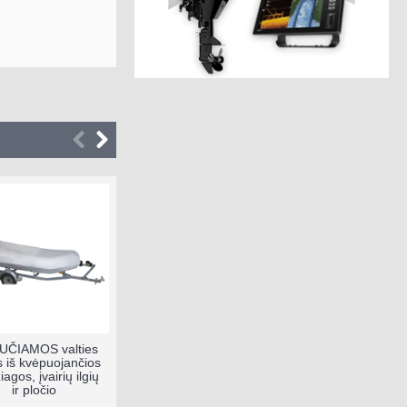
UČIAMOS valties
Master dvigubas
RAM univ
s iš kvėpuojančios
pasukamas blokas su
laikiklis
agos, įvairių ilgių
šekeliu 72mm
tvirtinimo
ir pločio
RAM-10