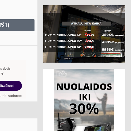
PŠELĮ
s dydis
6
€
Skaičiuoti
roma
18
mėn. terminui, metinė palūkanų norma –
13,90
%
, sutarties sudarymo moke