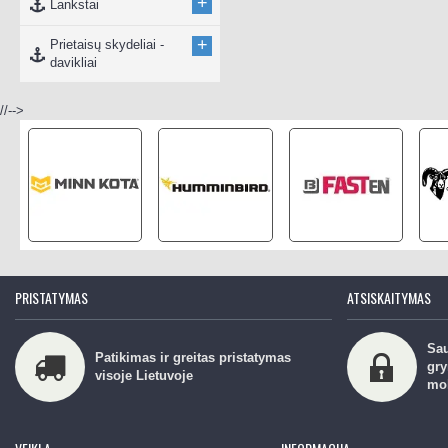
+
Lankstai
+
Prietaisų skydeliai -
davikliai
//-->
PRISTATYMAS
ATSISKAITYMAS
Sau
Patikimas ir greitas pristatymas
gry
visoje Lietuvoje
mo