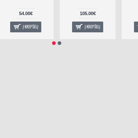
54.00€
105.00€
Į KREPŠELĮ
Į KREPŠELĮ