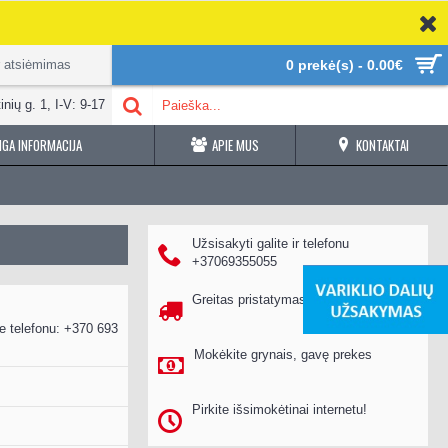
r atsiėmimas
0 prekė(s) - 0.00€
inių g. 1, I-V: 9-17
GA INFORMACIJA
APIE MUS
KONTAKTAI
Užsisakyti galite ir telefonu
+37069355055
Greitas pristatymas per 1-2 d.d.
e telefonu: +370 693
Mokėkite grynais, gavę prekes
Pirkite išsimokėtinai internetu!