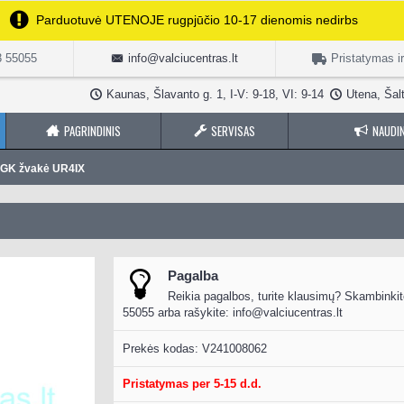
Parduotuvė UTENOJE rugpjūčio 10-17 dienomis nedirbs
3 55055
info@valciucentras.lt
Pristatymas i
Kaunas, Šlavanto g. 1, I-V: 9-18, VI: 9-14
Utena, Šalt
PAGRINDINIS
SERVISAS
NAUDIN
GK žvakė UR4IX
Pagalba
Reikia pagalbos, turite klausimų? Skambinkit
55055 arba rašykite:
info@valciucentras.lt
Prekės kodas:
V241008062
Pristatymas per 5-15 d.d.