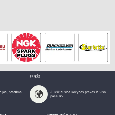
PREKĖS
cijos, patarimai
Aukščiausios kokybės prekės iš viso
pasaulio