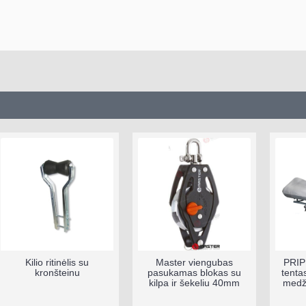
Kilio ritinėlis su
Master viengubas
PRIP
kronšteinu
pasukamas blokas su
tenta
kilpa ir šekeliu 40mm
medži