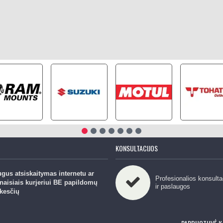
KONSULTACIJOS
gus atsiskaitymas internetu ar
Profesionalios konsulta
naisiais kurjeriui BE papildomų
ir paslaugos
kesčių