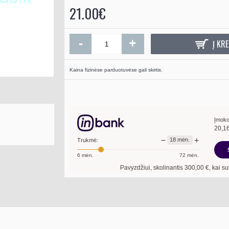
21.00€
-
+
Į KRE
Kaina fizinėse parduotuvėse gali skirtis.
Įmoko
20,1
−
+
18
mėn.
Trukmė:
6
mėn.
72
mėn.
Pavyzdžiui, skolinantis
300,00
€, kai sutartis suda