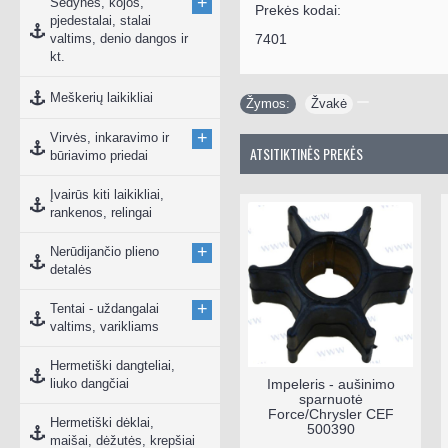
+
Sėdynės, kojos,
Prekės kodai:
pjedestalai, stalai
valtims, denio dangos ir
7401
kt.
Meškerių laikikliai
Žymos:
Žvakė
+
Virvės, inkaravimo ir
ATSITIKTINĖS PREKĖS
būriavimo priedai
Įvairūs kiti laikikliai,
rankenos, relingai
+
Nerūdijančio plieno
detalės
+
Tentai - uždangalai
valtims, varikliams
Hermetiški dangteliai,
liuko dangčiai
Impeleris - aušinimo
sparnuotė
Force/Chrysler CEF
Hermetiški dėklai,
500390
maišai, dėžutės, krepšiai