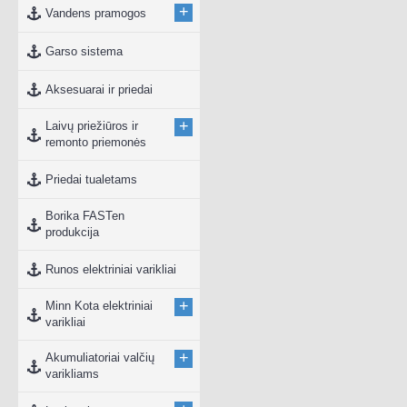
+
Vandens pramogos
Garso sistema
Aksesuarai ir priedai
+
Laivų priežiūros ir
remonto priemonės
Priedai tualetams
Borika FASTen
produkcija
Runos elektriniai varikliai
+
Minn Kota elektriniai
varikliai
+
Akumuliatoriai valčių
varikliams