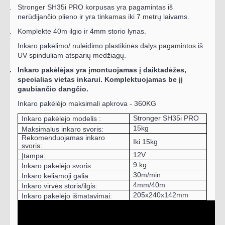
1.
Stronger SH35i PRO korpusas yra pagamintas iš
nerūdijančio plieno ir yra tinkamas iki 7 metrų laivams.
2.
Komplekte 40m ilgio ir 4mm storio lynas.
4.
Inkaro pakėlimo/ nuleidimo plastikinės dalys pagamintos iš
UV spinduliam atsparių medžiagų.
5.
Inkaro pakėlėjas yra įmontuojamas į daiktadėžes,
specialias vietas inkarui. Komplektuojamas be jį
gaubiančio dangčio.
Inkaro pakėlėjo maksimali apkrova - 360KG
Stronger SH35i PRO
Inkaro pakėlejo modelis :
15kg
Maksimalus inkaro svoris:
Rekomenduojamas inkaro
Iki 15kg
svoris:
12V
Įtampa:
9 kg
Inkaro pakelėjo svoris:
30m/min
Inkaro keliamoji galia:
4mm/40m
Inkaro virvės storis/ilgis:
205х240х142mm
Inkaro pakelėjo išmatavimai: