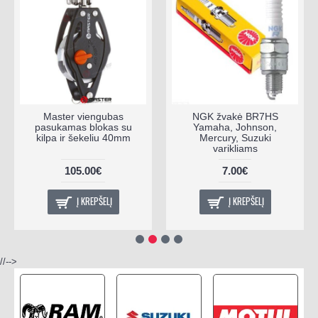
Master viengubas
NGK žvakė BR7HS
pasukamas blokas su
Yamaha, Johnson,
kilpa ir šekeliu 40mm
Mercury, Suzuki
varikliams
105.00€
7.00€
Į KREPŠELĮ
Į KREPŠELĮ
//-->