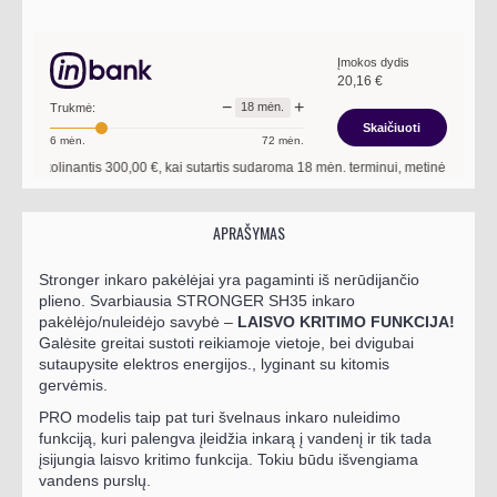
Įmokos dydis
20,16
€
−
+
18
mėn.
Trukmė:
Skaičiuoti
6
mėn.
72
mėn.
 skolinantis
300,00
€, kai sutartis sudaroma
18
mėn. terminui, metinė palūkanų no
APRAŠYMAS
Stronger inkaro pakėlėjai yra pagaminti iš nerūdijančio
plieno. Svarbiausia STRONGER SH35 inkaro
pakėlėjo/nuleidėjo savybė –
LAISVO KRITIMO FUNKCIJA!
Galėsite greitai sustoti reikiamoje vietoje, bei dvigubai
sutaupysite elektros energijos., lyginant su kitomis
gervėmis.
PRO modelis taip pat turi švelnaus inkaro nuleidimo
funkciją, kuri palengva įleidžia inkarą į vandenį ir tik tada
įsijungia laisvo kritimo funkcija. Tokiu būdu išvengiama
vandens purslų.