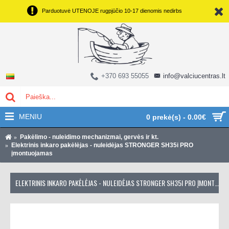
Parduotuvė UTENOJE rugpjūčio 10-17 dienomis nedirbs
+370 693 55055
info@valciucentras.lt
MENIU
0 prekė(s) - 0.00€
Pakėlimo - nuleidimo mechanizmai, gervės ir kt.
Elektrinis inkaro pakėlėjas - nuleidėjas STRONGER SH35i PRO
įmontuojamas
ELEKTRINIS INKARO PAKĖLĖJAS - NULEIDĖJAS STRONGER SH35I PRO ĮMONTUOJAMAS