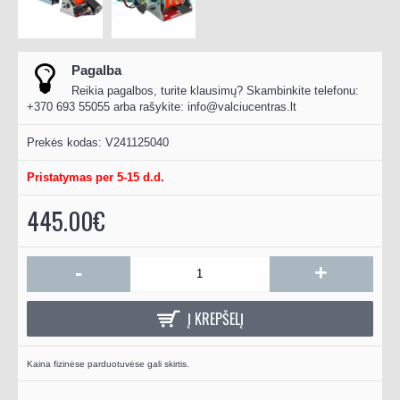
Pagalba
Reikia pagalbos, turite klausimų? Skambinkite telefonu:
+370 693 55055 arba rašykite:
info@valciucentras.lt
Prekės kodas:
V241125040
Pristatymas per 5-15 d.d.
445.00€
-
+
Į KREPŠELĮ
Kaina fizinėse parduotuvėse gali skirtis.