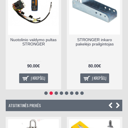
Nuotolinio valdymo pultas
STRONGER inkaro
STRONGER
pakelėjo prailgintojas
90.00€
80.00€
Į KREPŠELĮ
Į KREPŠELĮ
ATSITIKTINĖS PREKĖS