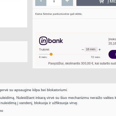
-
+
Į KRE
Kaina fizinėse parduotuvėse gali skirtis.
Polipropileno virvė 
10, 12
0.70
Į KR
Įmoko
20,1
−
+
18
mėn.
Trukmė:
6
mėn.
72
mėn.
Pavyzdžiui, skolinantis
300,00
€, kai sutartis sudaroma
18
mė
 gervė su apsaugine kilpa bei blokatoriumi.
uleidimą. Nuleidžiant inkarą virvė su šiuo mechanizmu neraižo valties 
nuleidimą į vandenį, blokuoja ir užfiksuoja virvę.
no