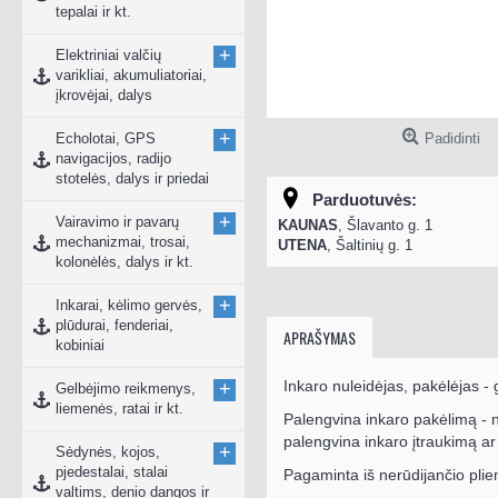
tepalai ir kt.
+
Elektriniai valčių
varikliai, akumuliatoriai,
įkrovėjai, dalys
+
Echolotai, GPS
Padidinti
navigacijos, radijo
stotelės, dalys ir priedai
Parduotuvės:
+
Vairavimo ir pavarų
KAUNAS
, Šlavanto g. 1
mechanizmai, trosai,
UTENA
, Šaltinių g. 1
kolonėlės, dalys ir kt.
+
Inkarai, kėlimo gervės,
plūdurai, fenderiai,
APRAŠYMAS
kobiniai
Inkaro nuleidėjas, pakėlėjas -
+
Gelbėjimo reikmenys,
liemenės, ratai ir kt.
Palengvina inkaro pakėlimą - n
palengvina inkaro įtraukimą ar 
+
Sėdynės, kojos,
pjedestalai, stalai
Pagaminta iš nerūdijančio plie
valtims, denio dangos ir