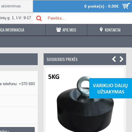
r atsiėmimas
0 prekė(s) - 0.00€
inių g. 1, I-V: 9-17
GA INFORMACIJA
APIE MUS
KONTAKTAI
SUSIJUSIOS PREKĖS
e telefonu: +370 693