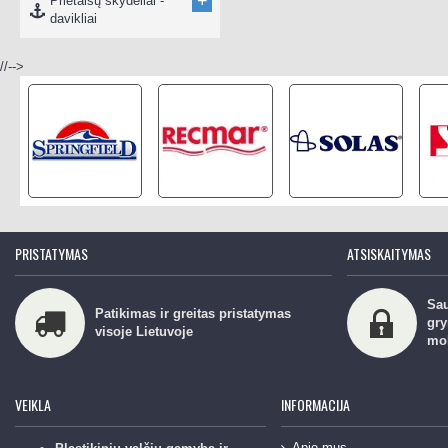
+
Prietaisų skydeliai -
davikliai
//-->
PRISTATYMAS
ATSISKAITYMAS
Sau
Patikimas ir greitas pristatymas
gry
visoje Lietuvoje
mo
VEIKLA
INFORMACIJA