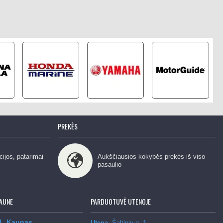
PREKĖS
cijos, patarimai
Aukščiausios kokybės prekės iš viso
pasaulio
AUNE
PARDUOTUVĖ UTENOJE
 1, Kaunas
Utena,
Šaltinių g. 1