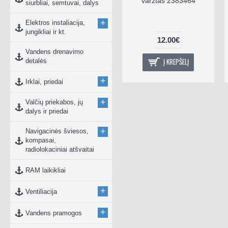
P
Lowrance PC-30-
varžtas 2383464
siurbliai, semtuvai, dalys
a
RS422
+
Elektros instaliacija,
jungikliai ir kt.
49.00€
12.00€
Vandens drenavimo
Į KREPŠELĮ
Į KREPŠELĮ
detalės
+
Irklai, priedai
+
Valčių priekabos, jų
dalys ir priedai
+
Navigacinės šviesos,
kompasai,
radiolokaciniai atšvaitai
RAM laikikliai
+
Ventiliacija
+
Vandens pramogos