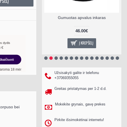
PŠELĮ
NEMO - Yugo 6, 8,
Gumuotas apvalus inkaras
 mm
€
46.00€
EPŠELĮ
Į KREPŠELĮ
s dydis
6
€
Skaičiuoti
n. terminui, metinė palūkanų norma –
13,90
%
, sutarties sudarymo mokestis -
3,0
Užsisakyti galite ir telefonu
+37069355055
Greitas pristatymas per 1-2 d.d.
Mokėkite grynais, gavę prekes
korpuso bei
Pirkite išsimokėtinai internetu!