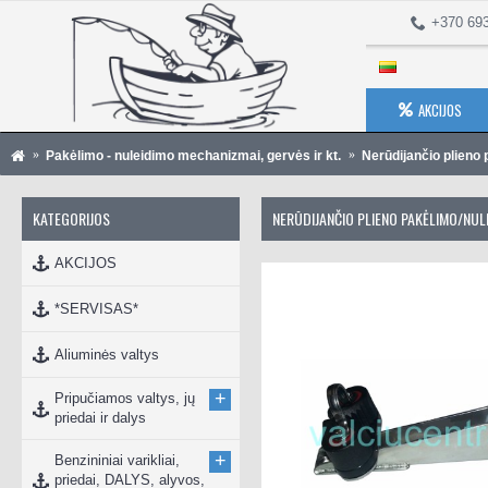
+370 69
AKCIJOS
Pakėlimo - nuleidimo mechanizmai, gervės ir kt.
Nerūdijančio plieno
KATEGORIJOS
NERŪDIJANČIO PLIENO PAKĖLIMO/NUL
AKCIJOS
*SERVISAS*
Aliuminės valtys
+
Pripučiamos valtys, jų
priedai ir dalys
+
Benzininiai varikliai,
priedai, DALYS, alyvos,