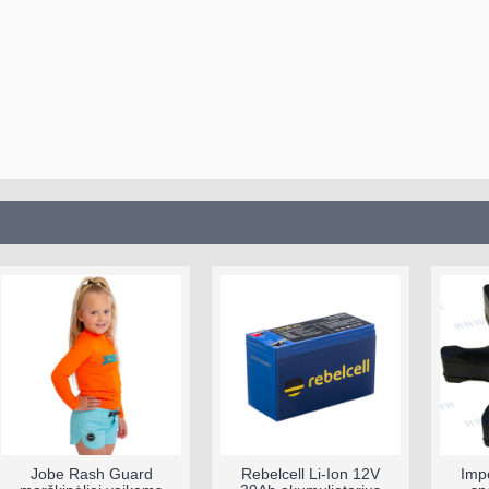
m
Jobe Rash Guard
Rebelcell Li-Ion 12V
Impe