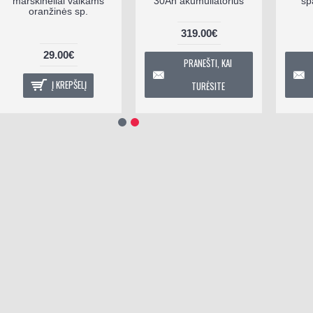
marškinėliai vaikams
30Ah akumuliatorius
sp
oranžinės sp.
319.00€
29.00€
PRANEŠTI, KAI
Į KREPŠELĮ
TURĖSITE