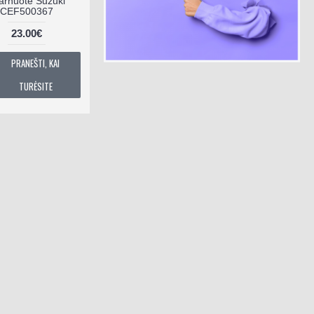
arnuotė Suzuki
CEF500367
23.00€
PRANEŠTI, KAI
TURĖSITE