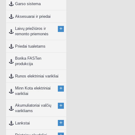
Garso sistema
Aksesuarai ir priedai
+
Laivų priežiūros ir
remonto priemonės
Priedai tualetams
Borika FASTen
produkcija
Runos elektriniai varikliai
+
Minn Kota elektriniai
varikliai
+
Akumuliatoriai valčių
varikliams
+
Lankstai