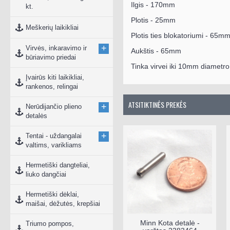
Ilgis - 170mm
kt.
Plotis - 25mm
Meškerių laikikliai
Plotis ties blokatoriumi - 65m
+
Virvės, inkaravimo ir
Aukštis - 65mm
būriavimo priedai
Tinka virvei iki 10mm diametro
Įvairūs kiti laikikliai,
rankenos, relingai
ATSITIKTINĖS PREKĖS
+
Nerūdijančio plieno
detalės
+
Tentai - uždangalai
valtims, varikliams
Hermetiški dangteliai,
liuko dangčiai
Hermetiški dėklai,
maišai, dėžutės, krepšiai
Maitinimo laidas
Minn Kota detalė -
Triumo pompos,