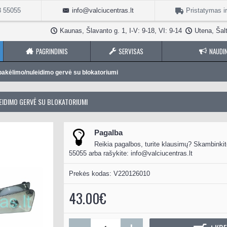
3 55055
info@valciucentras.lt
Pristatymas i
Kaunas, Šlavanto g. 1, I-V: 9-18, VI: 9-14
Utena, Šalt
PAGRINDINIS
SERVISAS
NAUDIN
 pakėlimo/nuleidimo gervė su blokatoriumi
EIDIMO GERVĖ SU BLOKATORIUMI
Pagalba
Reikia pagalbos, turite klausimų? Skambinkit
55055 arba rašykite:
info@valciucentras.lt
Prekės kodas:
V220126010
43.00€