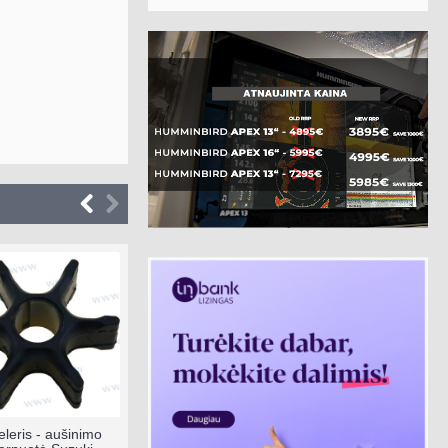
leris - aušinimo