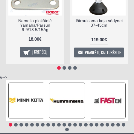
Namelio plokštelė
Ištraukiama koja sėdynei
Yamaha/Parsun
37-45cm
9.9/13.5/15Ag
18.00€
119.00€
Į KREPŠELĮ
PRANEŠTI, KAI TURĖSITE
//-->