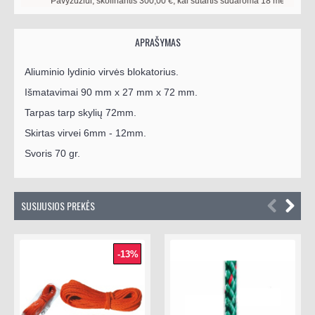
Pavyzdžiui, skolinantis
300,00
€, kai sutartis sudaroma
18
mėn. terminui,
APRAŠYMAS
Aliuminio lydinio virvės blokatorius.
Išmatavimai 90 mm x 27 mm x 72 mm.
Tarpas tarp skylių 72mm.
Skirtas virvei 6mm - 12mm.
Svoris 70 gr.
SUSIJUSIOS PREKĖS
-13%