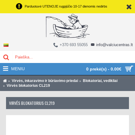
Parduotuvė UTENOJE rugpjūčio 10-17 dienomis nedirbs
+370 693 55055
info@valciucentras.lt
MENIU
0 prekė(s) - 0.00€
Virvės, inkaravimo ir būriavimo priedai
Blokatoriai, vedikliai
Virvės blokatorius CL219
VIRVĖS BLOKATORIUS CL219