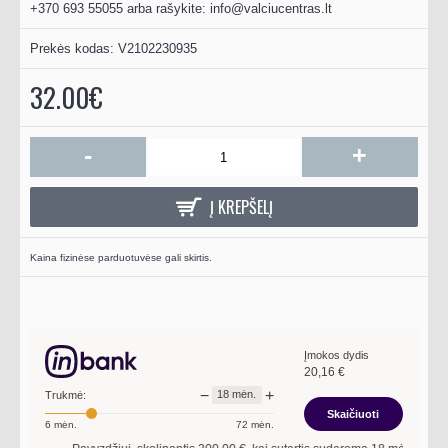
+370 693 55055 arba rašykite:
info@valciucentras.lt
Prekės kodas:
V2102230935
32.00€
-
+
Į KREPŠELĮ
Kaina fizinėse parduotuvėse gali skirtis.
Įmokos dydis
20,16
€
−
+
18
mėn.
Trukmė:
Skaičiuoti
6
mėn.
72
mėn.