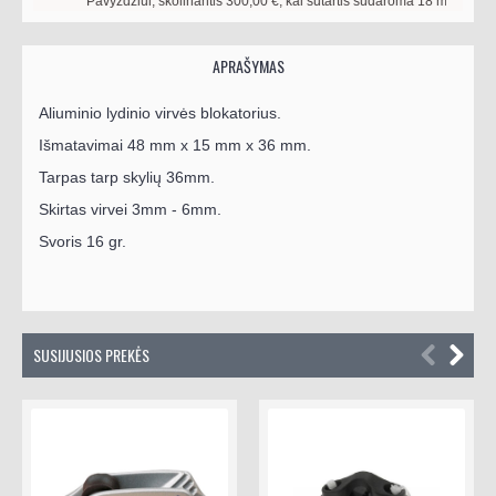
Pavyzdžiui, skolinantis
300,00
€, kai sutartis sudaroma
18
mėn. terminui
APRAŠYMAS
Aliuminio lydinio virvės blokatorius.
Išmatavimai 48 mm x 15 mm x 36 mm.
Tarpas tarp skylių 36mm.
Skirtas virvei 3mm - 6mm.
Svoris 16 gr.
SUSIJUSIOS PREKĖS