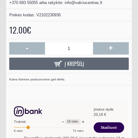
+370 693 55055 arba rašykite:
info@valciucentras.lt
Prekės kodas:
V2102230936
12.00€
-
+
Į KREPŠELĮ
Kaina fizinėse parduotuvėse gali skirtis.
Įmokos dydis
20,16
€
−
+
18
mėn.
Trukmė:
Skaičiuoti
6
mėn.
72
mėn.