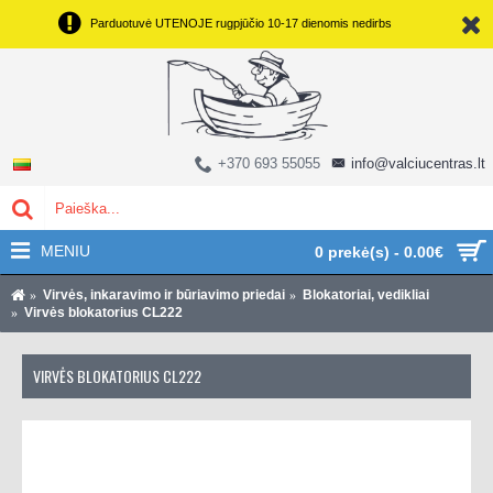
Parduotuvė UTENOJE rugpjūčio 10-17 dienomis nedirbs
+370 693 55055
info@valciucentras.lt
MENIU
0 prekė(s) - 0.00€
Virvės, inkaravimo ir būriavimo priedai
Blokatoriai, vedikliai
Virvės blokatorius CL222
VIRVĖS BLOKATORIUS CL222