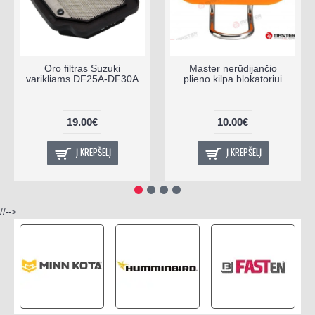
Oro filtras Suzuki
Master nerūdijančio
varikliams DF25A-DF30A
plieno kilpa blokatoriui
19.00€
10.00€
Į KREPŠELĮ
Į KREPŠELĮ
//-->