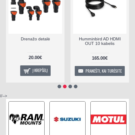
Drenažo detalė
Humminbird AD HDMI
OUT 10 kabelis
20.00€
165.00€
Į KREPŠELĮ
PRANEŠTI, KAI TURĖSITE
//-->