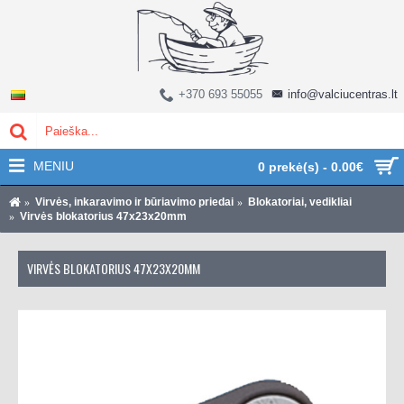
+370 693 55055
info@valciucentras.lt
MENIU
0 prekė(s) - 0.00€
Virvės, inkaravimo ir būriavimo priedai
Blokatoriai, vedikliai
Virvės blokatorius 47x23x20mm
VIRVĖS BLOKATORIUS 47X23X20MM