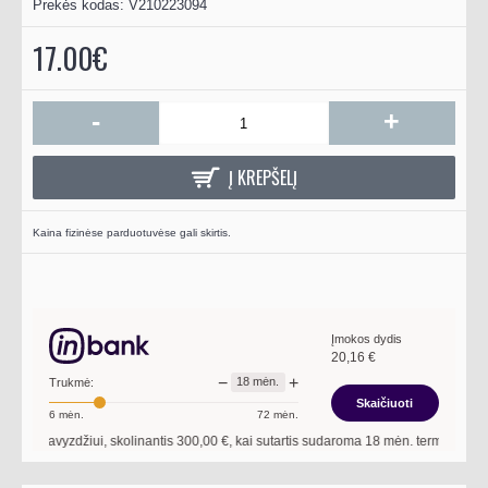
Prekės kodas:
V210223094
17.00€
-
+
Į KREPŠELĮ
Kaina fizinėse parduotuvėse gali skirtis.
Įmokos dydis
20,16
€
−
+
18
mėn.
Trukmė:
Skaičiuoti
6
mėn.
72
mėn.
Pavyzdžiui, skolinantis
300,00
€, kai sutartis sudaroma
18
mėn. terminui, metin