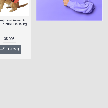
bėjimosi liemenė
augintiniui 8-15 kg
35.00€
Į KREPŠELĮ