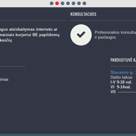
KONSULTACIJOS
gus atsiskaitymas internetu ar
Profesionalios konsulta
naisiais kurjeriui BE papildomų
ir paslaugos
kesčių
PARDUOTUVĖ K
Šlavanto g.
Darbo laikas:
mimas
l-V 9-18 val.
Vl
9-14val.
Vll
--------------