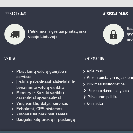
PRISTATYMAS
ATSISKAITYMAS
Sau
Patikimas ir greitas pristatymas
gry
visoje Lietuvoje
mo
VEIKLA
INFORMACIJA
Apie mus
Plastikinių valčių gamyba ir
servisas
Prekių pristatymas, atsiė
Įvairūs pakabinami elektriniai ir
Pirkimas išsimokėtinai
benzininiai valčių varikliai
Prekių pirkimo taisyklės
Mercury ir Suzuki variklių
Privatumo politika
garantiniai aptarnavimai
Kontaktai
Visų variklių dalys, servisas
Echolotai, GPS sistemos
Žinomiausi prekiniai ženklai
Daugelis kitų prekių ir paslaugų