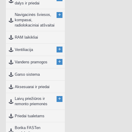
dalys ir priedai
+
Navigacinės šviesos,
kompasai,
radiolokaciniai atšvaitai
RAM laikikliai
+
Ventiliacija
+
Vandens pramogos
Garso sistema
Aksesuarai ir priedai
+
Laivų priežiūros ir
remonto priemonės
Priedai tualetams
Borika FASTen