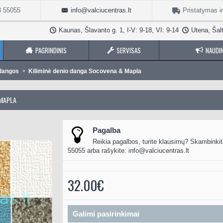
3 55055
info@valciucentras.lt
Pristatymas i
Kaunas, Šlavanto g. 1, I-V: 9-18, VI: 9-14
Utena, Šalt
PAGRINDINIS
SERVISAS
NAUDIN
dangos
Kiliminė denio danga Socovena & Mapla
 MAPLA
Pagalba
Reikia pagalbos, turite klausimų? Skambinkit
55055 arba rašykite:
info@valciucentras.lt
32.00€
Galimi pasirinkimai