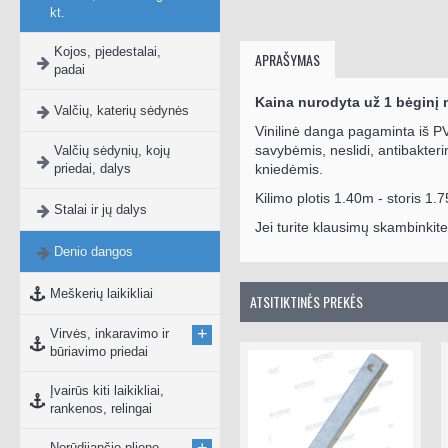
kt.
Kojos, pjedestalai,
APRAŠYMAS
padai
Kaina nurodyta už 1 bėginį m
Valčių, katerių sėdynės
Vinilinė
danga pagaminta iš PVC 
savybėmis, neslidi, antibakterin
Valčių sėdynių, kojų
priedai, dalys
kniedėmis.
Kilimo plotis 1.40m - storis 
Stalai ir jų dalys
Jei turite klausimų skambinki
Denio dangos
Meškerių laikikliai
ATSITIKTINĖS PREKĖS
+
Virvės, inkaravimo ir
būriavimo priedai
Įvairūs kiti laikikliai,
rankenos, relingai
Nerūdijančio plieno