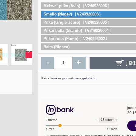
Melsvai pilka (Avio)
V240926006
Smėlio (Negev)
V240926003
MOTIP Purški
Pilka (Grigio scuro)
V240926005
Pilkai balta (Granito)
V240926004
6
7.50€
Pilkai ruda (Fumo)
V240926002
Į KR
Balta (Bianco)
-
+
Į KRE
Kaina fizinėse parduotuvėse gali skirtis.
Įmoko
20,1
−
+
18
mėn.
Trukmė:
6
mėn.
72
mėn.