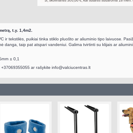
Pavyzdžiui, skolinantis
300,00
€, kai sutartis sudaroma
18
mėn. terminui, me
etrą, t.y. 1,4m2.
ir tekstilės, puikiai tinka stiklo pluošto ar aliuminio tipo laivuose. P
ė danga, taip pat atspari vandeniui. Galima tvirtinti su klija
is ar aliumini
1.75mm
± 0,1
te +37069355055 ar rašykite
info@valciucentras.lt