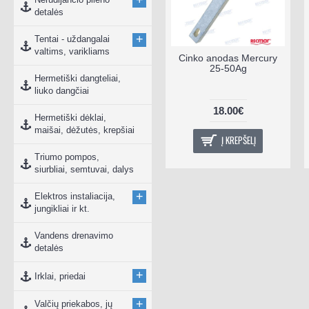
+
detalės
+
Tentai - uždangalai
valtims, varikliams
Spidometras
Cinko anodas Mercury
baltas/juodas su GPS
25-50Ag
Hermetiški dangteliai,
0-60KM/H
liuko dangčiai
170.00€
18.00€
Hermetiški dėklai,
maišai, dėžutės, krepšiai
Į KREPŠELĮ
Į KREPŠELĮ
Triumo pompos,
siurbliai, semtuvai, dalys
+
Elektros instaliacija,
jungikliai ir kt.
Vandens drenavimo
detalės
+
Irklai, priedai
+
Valčių priekabos, jų