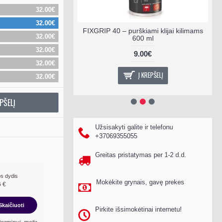
32.00€
32.00€
ami klijai
FIXGRIP 40 – purškiami klijai kilimams
32.00€
600 ml
32.00€
.30€
9.00€
32.00€
EPŠELĮ
Į KREPŠELĮ
32.00€
PŠELĮ
Užsisakyti galite ir telefonu
+37069355055
Greitas pristatymas per 1-2 d.d.
s dydis
Mokėkite grynais, gavę prekes
6
€
Skaičiuoti
Pirkite išsimokėtinai internetu!