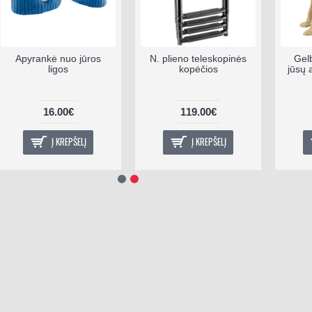
Apyrankė nuo jūros
N. plieno teleskopinės
Gel
ligos
kopėčios
jūsų 
16.00€
119.00€
Į KREPŠELĮ
Į KREPŠELĮ