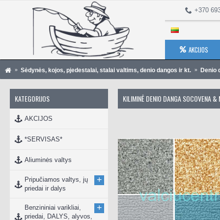
+370 69
AKCIJOS
Sėdynės, kojos, pjedestalai, stalai valtims, denio dangos ir kt.
Denio 
KATEGORIJOS
KILIMINĖ DENIO DANGA SOCOVENA &
AKCIJOS
*SERVISAS*
Aliuminės valtys
+
Pripučiamos valtys, jų
priedai ir dalys
+
Benzininiai varikliai,
priedai, DALYS, alyvos,