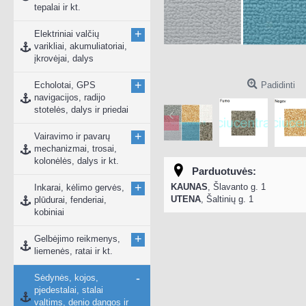
tepalai ir kt.
+
Elektriniai valčių
varikliai, akumuliatoriai,
įkrovėjai, dalys
+
Echolotai, GPS
Padidinti
navigacijos, radijo
stotelės, dalys ir priedai
+
Vairavimo ir pavarų
mechanizmai, trosai,
kolonėlės, dalys ir kt.
Parduotuvės:
+
KAUNAS
, Šlavanto g. 1
Inkarai, kėlimo gervės,
UTENA
, Šaltinių g. 1
plūdurai, fenderiai,
kobiniai
+
Gelbėjimo reikmenys,
liemenės, ratai ir kt.
-
Sėdynės, kojos,
pjedestalai, stalai
valtims, denio dangos ir