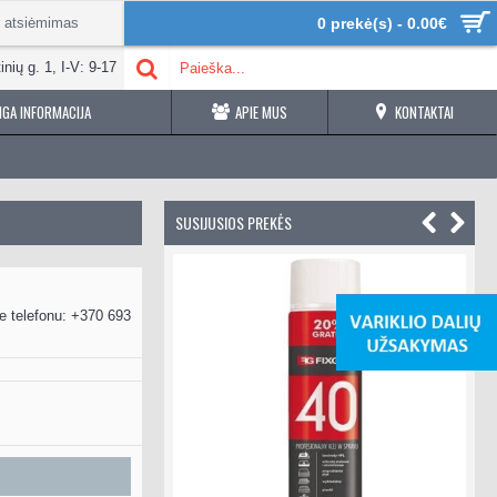
r atsiėmimas
0 prekė(s) - 0.00€
inių g. 1, I-V: 9-17
GA INFORMACIJA
APIE MUS
KONTAKTAI
SUSIJUSIOS PREKĖS
-16%
e telefonu: +370 693