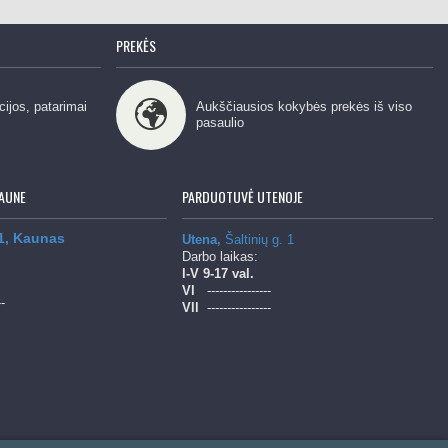
PREKĖS
cijos, patarimai
Aukščiausios kokybės prekės iš viso
pasaulio
AUNE
PARDUOTUVĖ UTENOJE
 1, Kaunas
Utena,
Šaltinių g. 1
Darbo laikas:
l-V
9-17 val.
Vl
----------------
--
Vll
----------------