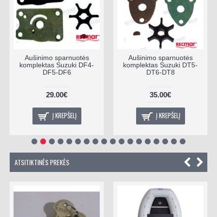
Aušinimo sparnuotės
Aušinimo sparnuotės
komplektas Suzuki DF4-
komplektas Suzuki DT5-
DF5-DF6
DT6-DT8
29.00€
35.00€
Į KREPŠELĮ
Į KREPŠELĮ
ATSITIKTINĖS PREKĖS