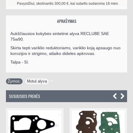
Pavyzdžiui, skolinantis
300,00
€, kai sutartis sudaroma
18
mėn. terminui, me
APRAŠYMAS
Aukščiausios kokybės sintetinė alyva RECLUBE SAE
75w90.
Skirta tepti variklio reduktoriams, variklio koją apsaugo nuo
korozijos ir strigimo, atlaiko dideles apkrovas.
Talpa - 5l.
Žymos:
Motul alyva
SUSIJUSIOS PREKĖS