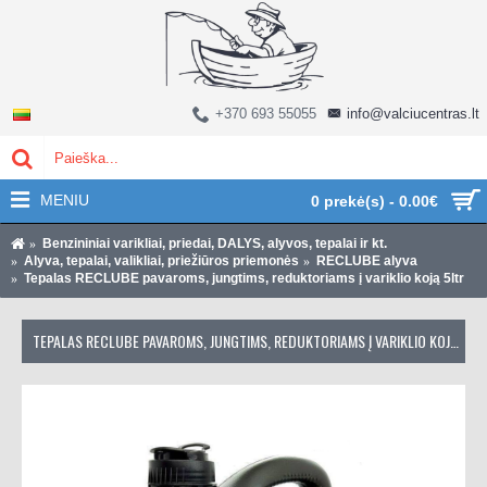
+370 693 55055
info@valciucentras.lt
MENIU
0 prekė(s) - 0.00€
Benzininiai varikliai, priedai, DALYS, alyvos, tepalai ir kt.
Alyva, tepalai, valikliai, priežiūros priemonės
RECLUBE alyva
Tepalas RECLUBE pavaroms, jungtims, reduktoriams į variklio koją 5ltr
TEPALAS RECLUBE PAVAROMS, JUNGTIMS, REDUKTORIAMS Į VARIKLIO KOJĄ 5LTR