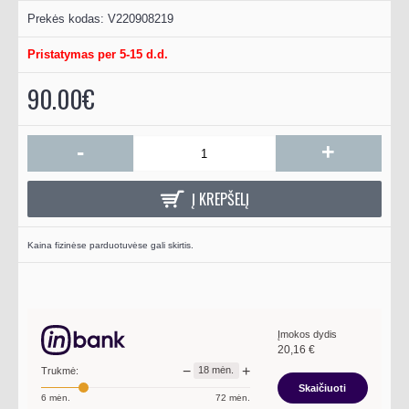
Prekės kodas:
V220908219
Pristatymas per 5-15 d.d.
90.00€
-
+
Į KREPŠELĮ
Kaina fizinėse parduotuvėse gali skirtis.
Įmokos dydis
20,16
€
−
+
18
mėn.
Trukmė:
Skaičiuoti
6
mėn.
72
mėn.