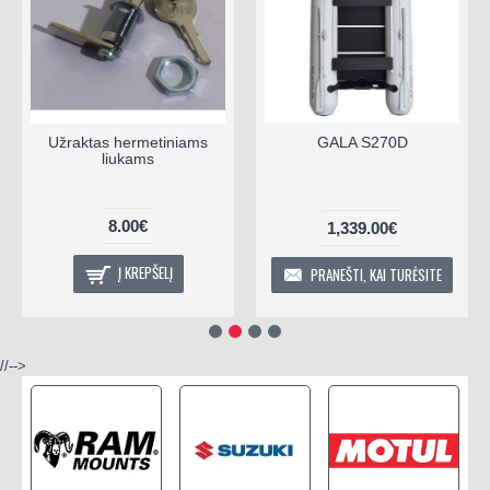
Užraktas hermetiniams
GALA S270D
liukams
8.00€
1,339.00€
Į KREPŠELĮ
PRANEŠTI, KAI TURĖSITE
//-->