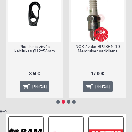
Plastikinis virvės
NGK žvakė BPZ8HN-10
kabliukas Ø12x58mm
Mercruiser varikliams
3.50€
17.00€
Į KREPŠELĮ
Į KREPŠELĮ
//-->