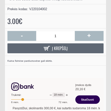
Prekės kodas:
V220104002
3.00€
-
+
Į KREPŠELĮ
Kaina fizinėse parduotuvėse gali skirtis.
Įmokos dydis
20,16
€
−
+
18
mėn.
Trukmė:
Skaičiuoti
6
mėn.
72
mėn.
Pavyzdžiui, skolinantis
300,00
€, kai sutartis sudaroma
18
mėn. terminui, meti